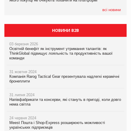
якого покупці не очікують побачити на платформі
Мережа супермаркетів VARUS купує мережу магазинів
формату convenience store КОЛО: об’єднана компанія
налічуватиме 374 магазини
всі новини
НОВИНИ B2B
03 березня 2026
Освітній бенефіт як інструмент утримання талантів: як
ThinkGlobal підвищує лояльність та продуктивність вашої
команди
31 жовтня 2024
Компанія Rarog Tactical Gear презентувала надлегкі керамічні
бронеплити
31 липня 2024
Напівфабрикати та консерви, які стануть в пригоді, коли довго
нема світла
24 червня 2024
Meest Пошта і Shop-Express розширюють можливості
українських підприємців