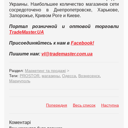
Украины. Наибольшее количество магазинов сети
сосредоточено в Днепропетровске, Харькове,
Запорожье, Кривом Роге и Киеве.
Портал розничной и оптовой торговли
TradeMaster.UA
Присоединяйтесь к нам в
Facebook!
Пишите нам:
vl@
trademaster.
com.
ua
Раздел:
Маркетинг та продажі
>
Теги:
PROSTOR
,
магазины
,
Одесса
,
Вознесенск
,
Мариуполь
Попередня
Весь список
Наступна
Коментарі
Ваш коментар буде першим.