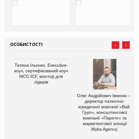
ОСОБИСТОСТІ
Тетяна Ільєнко, Executive-
коуч, сертифікований коуч
МСС ICF, ментор для
лідерів
,
Олег Андрійович Івченко —
ОВ
директор патентно-
юридичної компанії «Вайз
Груп», консалтингової
компанії «Парето» та
маркетингової агенції
Myka Agency.