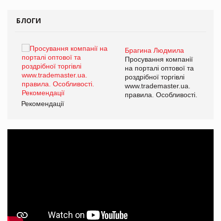
БЛОГИ
Брагина Людмила
ї
Просування компанії
а
на порталі оптової та
роздрібної торгівлі
www.trademaster.ua.
і.
правила. Особливості.
Рекомендації
Ре