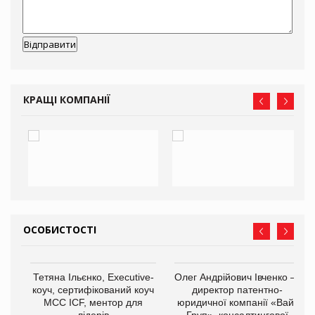
КРАЩІ КОМПАНІЇ
ОСОБИСТОСТІ
,
Тетяна Ільєнко, Executive-
Олег Андрійович Івченко —
ОВ
коуч, сертифікований коуч
директор патентно-
МСС ICF, ментор для
юридичної компанії «Вайз
лідерів
Груп», консалтингової