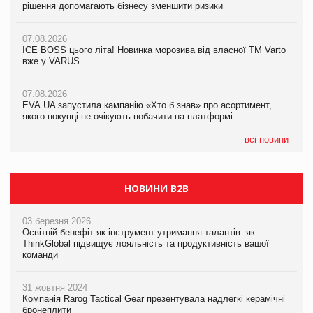
рішення допомагають бізнесу зменшити ризики
EVA.UA запустила кампанію «Хто б знав» про асортимент,
якого покупці не очікують побачити на платформі
07.08.2026
07.08.2026
Продажі Hugo Boss впали на 9%
ICE BOSS цього літа! Новинка морозива від власної ТМ Varto
06.08.2026
вже у VARUS
Смачна новинка для хвостатих: у VARUS з’явилися паучі
07.08.2026
Varto Paw expert від власної ТМ Varto!
Франція заборонила рекламні дзвінки без згоди клієнтів
07.08.2026
EVA.UA запустила кампанію «Хто б знав» про асортимент,
05.08.2026
якого покупці не очікують побачити на платформі
Мережа супермаркетів VARUS купує мережу магазинів
формату convenience store КОЛО: об’єднана компанія
налічуватиме 374 магазини
всі новини
НОВИНИ B2B
03 березня 2026
Освітній бенефіт як інструмент утримання талантів: як
ThinkGlobal підвищує лояльність та продуктивність вашої
команди
31 жовтня 2024
Компанія Rarog Tactical Gear презентувала надлегкі керамічні
бронеплити