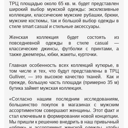
ТРЦ площадью около 65 кв. м. будет представлен
широкий выбор мужской одежды: эксклюзивные
коллекции, классические мужские рубашки, брюки,
мужские костюмы, так и большой выбор одежды в
стиле smart casual и стильные аксессуары.
Женская коллекция будет состоять из
повседневной одежды в стиле casual —
классические джинсы, футболки с принтами, а
также джемперы, юбки, жакеты, курточки.
Главная особенность всех коллекций кутюрье, в
том числе и тех, что будут представлены в ТРЦ
Gulliver, — это высокое качество тканей. Как и
прежде, большую часть площади (примерно 35 м)
бутика займет мужская коллекция.
«Согласно нашим последним исследованиям,
большинство покупок в магазинах с мужским
ассортиментом совершают женщины. Этот факт и
стал ключевым в формировании новой концепции.
Мы пришли к решению внедрить в наш привычный
«облик» и ассортимент женской одежды, чтобы