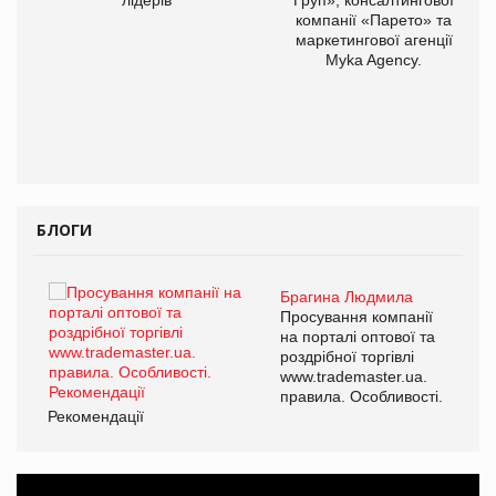
компанії «Парето» та
маркетингової агенції
Myka Agency.
БЛОГИ
Брагина Людмила
ї
Просування компанії
а
на порталі оптової та
роздрібної торгівлі
www.trademaster.ua.
і.
правила. Особливості.
Рекомендації
Ре