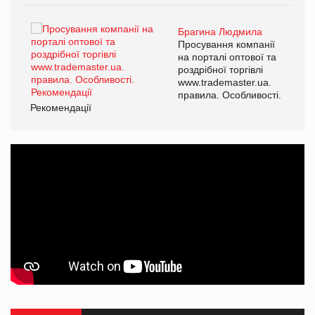
Брагина Людмила
ї
Просування компанії
а
на порталі оптової та
роздрібної торгівлі
www.trademaster.ua.
і.
правила. Особливості.
Рекомендації
Ре