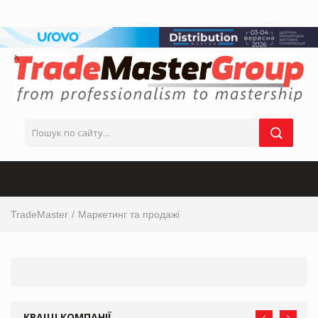
TradeMaster
Маркетинг та продажі
КРАЩІ КОМПАНІЇ