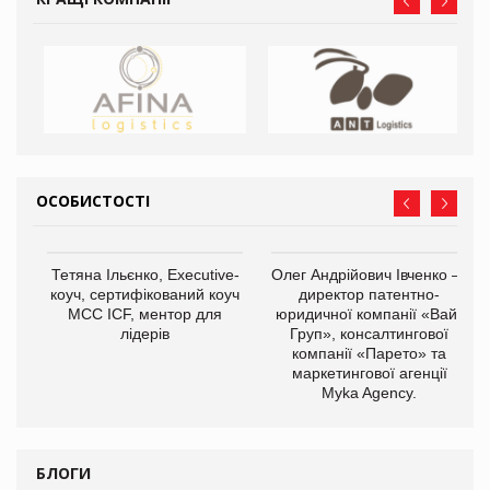
ОСОБИСТОСТІ
,
Тетяна Ільєнко, Executive-
Олег Андрійович Івченко —
ОВ
коуч, сертифікований коуч
директор патентно-
МСС ICF, ментор для
юридичної компанії «Вайз
лідерів
Груп», консалтингової
компанії «Парето» та
маркетингової агенції
Myka Agency.
БЛОГИ