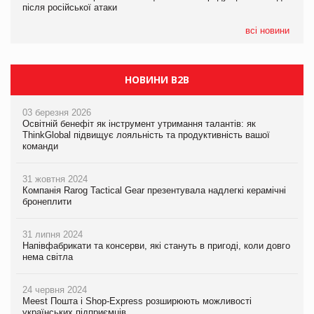
після російської атаки
після російської атаки
05.08.2026
Сергій Лісунов про заморожені хлібобулочні вироби на
всі новини
PrivateLabel&FMCG Master 2026
НОВИНИ B2B
03 березня 2026
Освітній бенефіт як інструмент утримання талантів: як
ThinkGlobal підвищує лояльність та продуктивність вашої
команди
31 жовтня 2024
Компанія Rarog Tactical Gear презентувала надлегкі керамічні
бронеплити
31 липня 2024
Напівфабрикати та консерви, які стануть в пригоді, коли довго
нема світла
24 червня 2024
Meest Пошта і Shop-Express розширюють можливості
українських підприємців