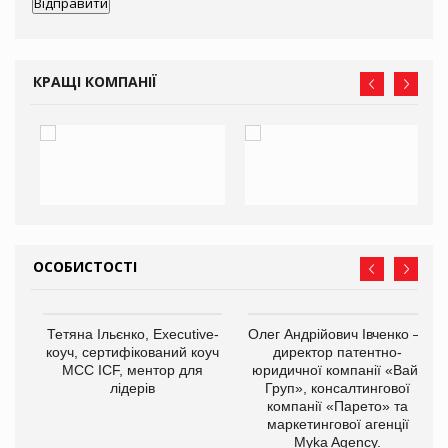
КРАЩІ КОМПАНІЇ
ОСОБИСТОСТІ
,
Тетяна Ільєнко, Executive-
Олег Андрійович Івченко —
ОВ
коуч, сертифікований коуч
директор патентно-
МСС ICF, ментор для
юридичної компанії «Вайз
лідерів
Груп», консалтингової
компанії «Парето» та
маркетингової агенції
Myka Agency.