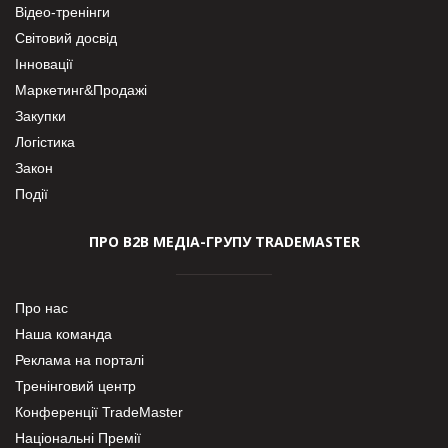
Відео-тренінги
Світовий досвід
Інновації
Маркетинг&Продажі
Закупки
Логістика
Закон
Події
ПРО В2В МЕДІА-ГРУПУ TRADEMASTER
Про нас
Наша команда
Реклама на порталі
Тренінговий центр
Конференції TradeMaster
Національні Премії