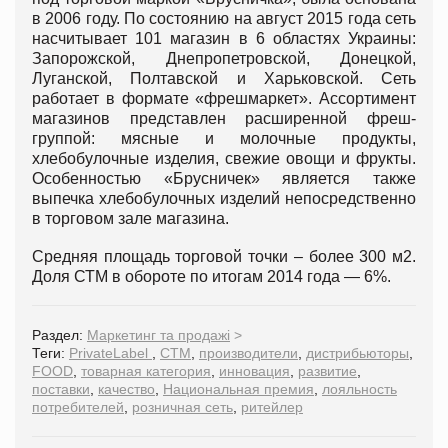
в 2006 году. По состоянию на август 2015 года сеть
насчитывает 101 магазин в 6 областях Украины:
Запорожской, Днепропетровской, Донецкой,
Луганской, Полтавской и Харьковской. Сеть
работает в формате «фрешмаркет». Ассортимент
магазинов представлен расширенной фреш-
группой: мясные и молочные продукты,
хлебобулочные изделия, свежие овощи и фрукты.
Особенностью «Брусничек» является также
выпечка хлебобулочных изделий непосредственно
в торговом зале магазина.
Средняя площадь торговой точки – более 300 м2.
Доля СТМ в обороте по итогам 2014 года — 6%.
Раздел:
Маркетинг та продажі
>
Теги:
PrivateLabel
,
СТМ
,
производители
,
дистрибьюторы
,
FOOD
,
товарная категория
,
инновация
,
развитие
,
поставки
,
качество
,
Национальная премия
,
лояльность
потребителей
,
розничная сеть
,
ритейлер