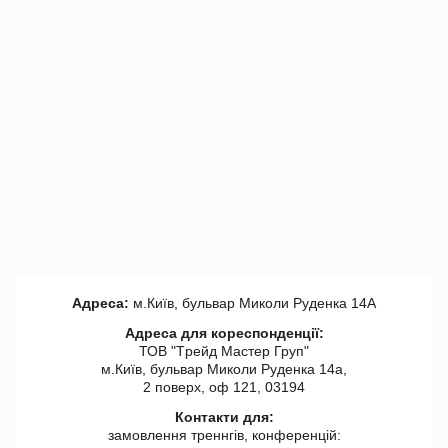
Адреса:
м.Київ, бульвар Миколи Руденка 14А
Адреса для кореспонденції:
ТОВ "Tрейд Мастер Груп"
м.Київ, бульвар Миколи Руденка 14а,
2 поверх, оф 121, 03194
Контакти для:
замовлення треннгів, конференцій: