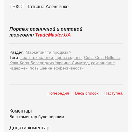
ТЕКСТ: Татьяна Алексенко
Портал розничной и оптовой
торговли
TradeMaster.UA
Раздел:
Маркетинг та продажі
>
Теги:
Lean-технологии
,
производство
,
Coca-Cola Hellenic
,
Кока-Кола Бевериджиз Украина Лимитед
,
сокращение
издержек
,
повышение эффективности
Попередня
Весь список
Наступна
Коментарі
Ваш коментар буде першим.
Додати коментар