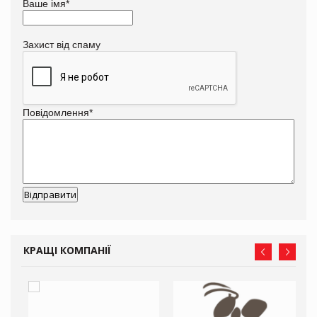
Ваше імя
*
Захист від спаму
Повідомлення
*
КРАЩІ КОМПАНІЇ