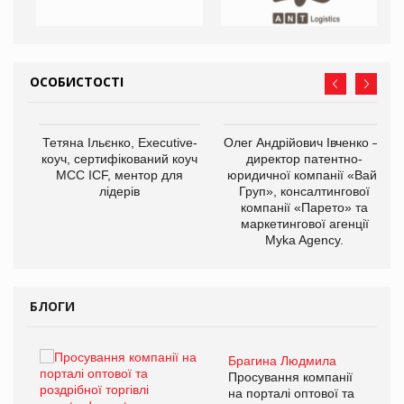
ОСОБИСТОСТІ
,
Тетяна Ільєнко, Executive-
Олег Андрійович Івченко —
ОВ
коуч, сертифікований коуч
директор патентно-
МСС ICF, ментор для
юридичної компанії «Вайз
лідерів
Груп», консалтингової
компанії «Парето» та
маркетингової агенції
Myka Agency.
БЛОГИ
Брагина Людмила
ї
Просування компанії
а
на порталі оптової та