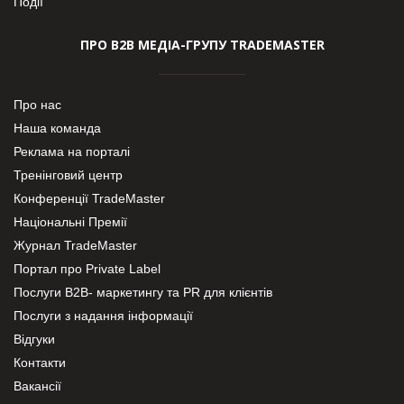
Події
ПРО В2В МЕДІА-ГРУПУ TRADEMASTER
Про нас
Наша команда
Реклама на порталі
Тренінговий центр
Конференції TradeMaster
Національні Премії
Журнал TradeMaster
Портал про Private Label
Послуги В2В- маркетингу та PR для клієнтів
Послуги з надання інформації
Відгуки
Контакти
Вакансії