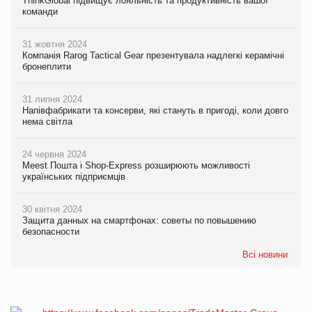
ThinkGlobal підвищує лояльність та продуктивність вашої
команди
31 жовтня 2024
Компанія Rarog Tactical Gear презентувала надлегкі керамічні
бронеплити
31 липня 2024
Напівфабрикати та консерви, які стануть в пригоді, коли довго
нема світла
24 червня 2024
Meest Пошта і Shop-Express розширюють можливості
українських підприємців
30 квітня 2024
Защита данных на смартфонах: советы по повышению
безопасности
Всі новини