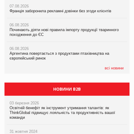
формату convenience store КОЛО: об’єднана компанія
07.08.2026
07.08.2026
налічуватиме 374 магазини
Франція заборонила рекламні дзвінки без згоди клієнтів
Франція заборонила рекламні дзвінки без згоди клієнтів
05.08.2026
06.08.2026
06.08.2026
Російська атака 5 серпня стала одним із наймасштабніших
Починають діяти нові правила імпорту продукції тваринного
Починають діяти нові правила імпорту продукції тваринного
ударів по українському бізнесу за час повномасштабної війни
походження до ЄС
походження до ЄС
05.08.2026
06.08.2026
06.08.2026
Смачне поповнення дитячого меню: у VARUS з’явилися
Аргентина повертається з продуктами птахівництва на
Аргентина повертається з продуктами птахівництва на
новинки від ТМ ТОКЕРИ
європейський ринок
європейський ринок
05.08.2026
всі новини
Сергій Лісунов про заморожені хлібобулочні вироби на
PrivateLabel&FMCG Master 2026
НОВИНИ B2B
03 березня 2026
Освітній бенефіт як інструмент утримання талантів: як
ThinkGlobal підвищує лояльність та продуктивність вашої
команди
31 жовтня 2024