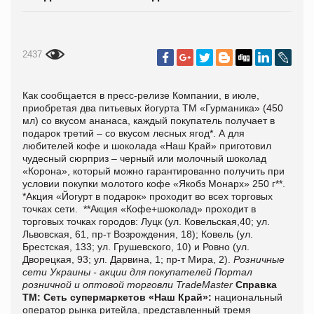
2437
Как сообщается в пресс-релизе Компании, в июле,
приобретая два питьевых йогурта ТМ «Гурманика» (450
мл) со вкусом ананаса, каждый покупатель получает в
подарок третий – со вкусом лесных ягод*. А для
любителей кофе и шоколада «Наш Край» приготовил
чудесный сюрприз – черный или молочный шоколад
«Корона», который можно гарантированно получить при
условии покупки молотого кофе «Якобз Монарх» 250 г**.
*Акция «Йогурт в подарок» проходит во всех торговых
точках сети. **Акция «Кофе+шоколад» проходит в
торговых точках городов: Луцк (ул. Ковельская,40; ул.
Львовская, 61, пр-т Возрождения, 18); Ковель (ул.
Брестская, 133; ул. Грушевского, 10) и Ровно (ул.
Дворецкая, 93; ул. Дарвина, 1; пр-т Мира, 2).
Розничные
сети Украины - акции для покупателей
Портал
розничной и оптовой торговли TradeMaster
Справка
ТМ:
Сеть супермаркетов «Наш Край»:
национальный
оператор рынка ритейла, представленный тремя