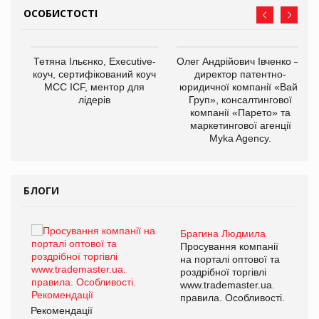
ОСОБИСТОСТІ
,
Тетяна Ільєнко, Executive-
Олег Андрійович Івченко —
ОВ
коуч, сертифікований коуч
директор патентно-
МСС ICF, ментор для
юридичної компанії «Вайз
лідерів
Груп», консалтингової
компанії «Парето» та
маркетингової агенції
Myka Agency.
БЛОГИ
Брагина Людмила
ї
Просування компанії
а
на порталі оптової та
роздрібної торгівлі
www.trademaster.ua.
і.
правила. Особливості.
Рекомендації
Ре