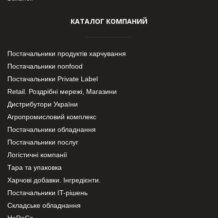
КАТАЛОГ КОМПАНИЙ
Постачальники продуктів харчування
Постачальники nonfood
Постачальники Private Label
Retail. Роздрібні мережі, Магазини
Дистрибутори України
Агропромисловий комплекс
Постачальники обладнання
Постачальники послуг
Логістичні компанії
Тара та упаковка
Харчові добавки. Інгредієнти.
Постачальники IT-рішень
Складське обладнання
HoReCa