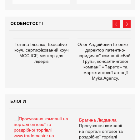
ОСОБИСТОСТІ
,
Тетяна Ільєнко, Executive-
Олег Андрійович Івченко —
ОВ
коуч, сертифікований коуч
директор патентно-
МСС ICF, ментор для
юридичної компанії «Вайз
лідерів
Груп», консалтингової
компанії «Парето» та
маркетингової агенції
Myka Agency.
БЛОГИ
Брагина Людмила
ї
Просування компанії
а
на порталі оптової та
роздрібної торгівлі