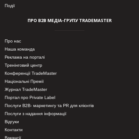
Події
ПРО В2В МЕДІА-ГРУПУ TRADEMASTER
Про нас
Наша команда
Реклама на порталі
Тренінговий центр
Конференції TradeMaster
Національні Премії
Журнал TradeMaster
Портал про Private Label
Послуги В2В- маркетингу та PR для клієнтів
Послуги з надання інформації
Відгуки
Контакти
Вакансії