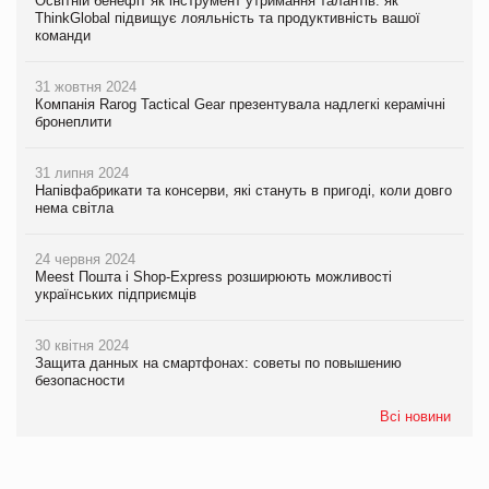
Освітній бенефіт як інструмент утримання талантів: як
ThinkGlobal підвищує лояльність та продуктивність вашої
команди
31 жовтня 2024
Компанія Rarog Tactical Gear презентувала надлегкі керамічні
бронеплити
31 липня 2024
Напівфабрикати та консерви, які стануть в пригоді, коли довго
нема світла
24 червня 2024
Meest Пошта і Shop-Express розширюють можливості
українських підприємців
30 квітня 2024
Защита данных на смартфонах: советы по повышению
безопасности
Всі новини