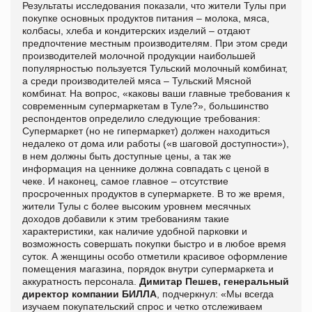
Результаты исследования показали, что жители Тулы при
покупке основных продуктов питания – молока, мяса,
колбасы, хлеба и кондитерских изделий – отдают
предпочтение местным производителям. При этом среди
производителей молочной продукции наибольшей
популярностью пользуется Тульский молочный комбинат,
а среди производителей мяса – Тульский Мясной
комбинат. На вопрос, «каковы ваши главные требования к
современным супермаркетам в Туле?», большинство
респондентов определило следующие требования:
Супермаркет (но не гипермаркет) должен находиться
недалеко от дома или работы («в шаговой доступности»),
в нем должны быть доступные цены, а так же
информация на ценнике должна совпадать с ценой в
чеке. И наконец, самое главное – отсутствие
просроченных продуктов в супермаркете. В то же время,
жители Тулы с более высоким уровнем месячных
доходов добавили к этим требованиям такие
характеристики, как наличие удобной парковки и
возможность совершать покупки быстро и в любое время
суток. А женщины особо отметили красивое оформление
помещения магазина, порядок внутри супермаркета и
аккуратность персонала.
Димитар Пешев, генеральный
директор компании БИЛЛА
, подчеркнул: «Мы всегда
изучаем покупательский спрос и четко отслеживаем