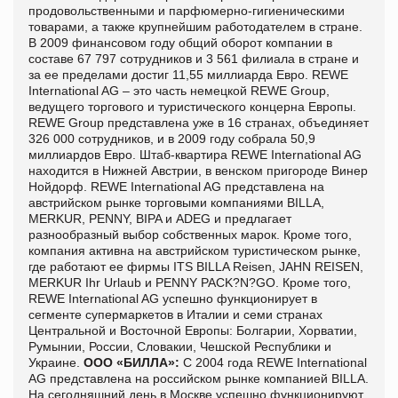
продовольственными и парфюмерно-гигиеническими
товарами, а также крупнейшим работодателем в стране.
В 2009 финансовом году общий оборот компании в
составе 67 797 сотрудников и 3 561 филиала в стране и
за ее пределами достиг 11,55 миллиарда Евро. REWE
International AG – это часть немецкой REWE Group,
ведущего торгового и туристического концерна Европы.
REWE Group представлена уже в 16 странах, объединяет
326 000 сотрудников, и в 2009 году собрала 50,9
миллиардов Евро. Штаб-квартира REWE International AG
находится в Нижней Австрии, в венском пригороде Винер
Нойдорф. REWE International AG представлена на
австрийском рынке торговыми компаниями BILLA,
MERKUR, PENNY, BIPA и ADEG и предлагает
разнообразный выбор собственных марок. Кроме того,
компания активна на австрийском туристическом рынке,
где работают ее фирмы ITS BILLA Reisen, JAHN REISEN,
MERKUR Ihr Urlaub и PENNY PACK?N?GO. Кроме того,
REWE International AG успешно функционирует в
сегменте супермаркетов в Италии и семи странах
Центральной и Восточной Европы: Болгарии, Хорватии,
Румынии, России, Словакии, Чешской Республики и
Украине.
ООО «БИЛЛА»:
С 2004 года REWE International
AG представлена на российском рынке компанией BILLA.
На сегодняшний день в Москве успешно функционируют