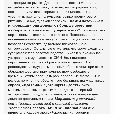
тенденции на рынке. Для нас очень важны мнения и
потребности наших покупателей, чтобы радовать их,
постоянно улучшать сервис в наших магазинах и
укреплять позицию на тульском рынке продуктового
ритейла”. Также, туляков спросили: “
Каким источникам
информации они доверяют больше всего при
выборе того или иного супермаркета?”.
Большинство
опрошенных ответили, что только собственный опыт
посещения магазина или участия в специальных акциях,
позволяет составить детальное впечатление о
супермаркете. Остальные отметили, что могут сходить в
супермаркет по советам родственников и знакомых или
увидев рекламу в местных СМИ. Большинство
опрошенных состоят в браке и имеют детей. Все
респонденты ведут размеренный образ жизни, при этом
обладают достаточным количеством свободного
времени, чтобы посещать разнообразные магазины. В
целом, по мнению абсолютного большинства участников
опроса, «идеальный супермаркет» должен быть
максимально комфортным и предлагать широкий
ассортимент продуктов питания, а также товаров для
дома по доступным ценам.
Маркетинг розничной
сети
Портал розничной и оптовой торговли
TradeMaster
Справка ТМ:
REWE International AG:
является лидером австрийского рынка торговли