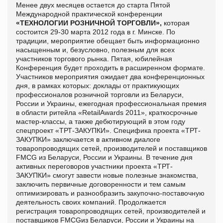
Менее двух месяцев остается до старта Пятой
Международной практической конференции
«ТЕХНОЛОГИИ РОЗНИЧНОЙ ТОРГОВЛИ»,
которая
состоится 29-30 марта 2012 года в г. Минске. По
традиции, мероприятие обещает быть информационно
насыщенным и, безусловно, полезным для всех
участников торгового рынка.
Пятая, юбилейная
Конференция будет проходить в расширенном формате.
Участников мероприятия ожидает два конференционных
дня, в рамках которых: доклады от практикующих
профессионалов розничной торговли из Беларуси,
России и Украины, ежегодная профессиональная премия
в области ритейла «
RetailAwards
2011», краткосрочные
мастер-классы, а также дебютирующий в этом году
спецпроект «ТРТ-ЗАКУПКИ».
Специфика проекта «ТРТ-
ЗАКУПКИ» заключается в активном диалоге
товаропроводящих сетей, производителей и поставщиков
FMCG
из Беларуси, России и Украины. В течение дня
активных переговоров участники проекта «ТРТ-
ЗАКУПКИ» смогут завести новые полезные знакомства,
заключить первичные договоренности и тем самым
оптимизировать и разнообразить закупочно-поставочную
деятельность своих компаний.
Продолжается
регистрация товаропроводящих сетей, производителей и
поставщиков
FMCG
из Беларуси, России и Украины на