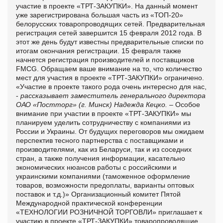
участие в проекте «ТРТ-ЗАКУПКИ».
На данный момент
уже зарегистрирована большая часть из «ТОП-20»
белорусских товаропроводящих сетей. Предварительная
регистрация сетей завершится 15 февраля 2012 года. В
этот же день будут известны предварительные списки по
итогам окончания регистрации. 15 февраля также
начнется регистрация производителей и поставщиков
FMCG
. Обращаем ваше внимание на то, что количество
мест для участия в проекте «ТРТ-ЗАКУПКИ» ограничено.
«Участие в проекте такого рода очень интересно для нас,
-
рассказывает заместитель генерального директора
ОАО «Постторг» (г. Минск) Надежда Кецко.
– Особое
внимание при участии в проекте «ТРТ-ЗАКУПКИ» мы
планируем уделить сотрудничеству с компаниями из
России и Украины. От будущих переговоров мы ожидаем
перспектив тесного партнерства с поставщиками и
производителями, как из Беларуси, так и из соседних
стран, а также получения информации, касательно
экономических нюансов работы с российскими и
украинскими компаниями (таможенное оформление
товаров, возможности предоплаты, варианты оптовых
поставок и т.д.)»
Организационный комитет Пятой
Международной практической конференции
«ТЕХНОЛОГИИ РОЗНИЧНОЙ ТОРГОВЛИ» приглашает к
участию в проекте «ТРТ-ЗАКУПКИ» товаропроводящие