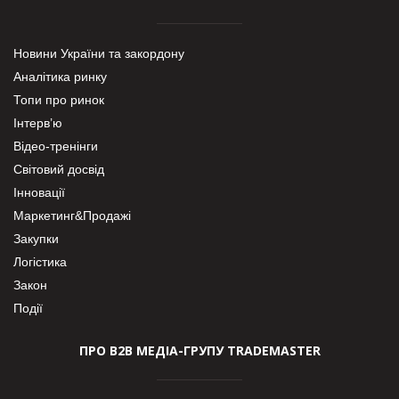
Новини України та закордону
Аналітика ринку
Топи про ринок
Інтерв’ю
Відео-тренінги
Світовий досвід
Інновації
Маркетинг&Продажі
Закупки
Логістика
Закон
Події
ПРО В2В МЕДІА-ГРУПУ TRADEMASTER