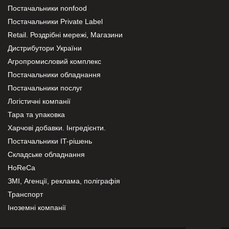
Постачальники nonfood
Постачальники Private Label
Retail. Роздрібні мережі, Магазини
Дистрибутори України
Агропромисловий комплекс
Постачальники обладнання
Постачальники послуг
Логістичні компанії
Тара та упаковка
Харчові добавки. Інгредієнти.
Постачальники IT-рішень
Складське обладнання
HoReCa
ЗМІ, Агенції, реклама, поліграфія
Транспорт
Іноземні компанії