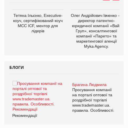
,
Тетяна Ільєнко, Executive-
Олег Андрійович Івченко —
ОВ
коуч, сертифікований коуч
директор патентно-
МСС ICF, ментор для
юридичної компанії «Вайз
лідерів
Груп», консалтингової
компанії «Парето» та
маркетингової агенції
Myka Agency.
БЛОГИ
Брагина Людмила
ї
Просування компанії
а
на порталі оптової та
роздрібної торгівлі
www.trademaster.ua.
і.
правила. Особливості.
Рекомендації
Ре