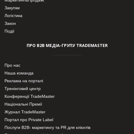
Закупки
Логістика
Закон
Події
ПРО В2В МЕДІА-ГРУПУ TRADEMASTER
Про нас
Наша команда
Реклама на порталі
Тренінговий центр
Конференції TradeMaster
Національні Премії
Журнал TradeMaster
Портал про Private Label
Послуги В2В- маркетингу та PR для клієнтів