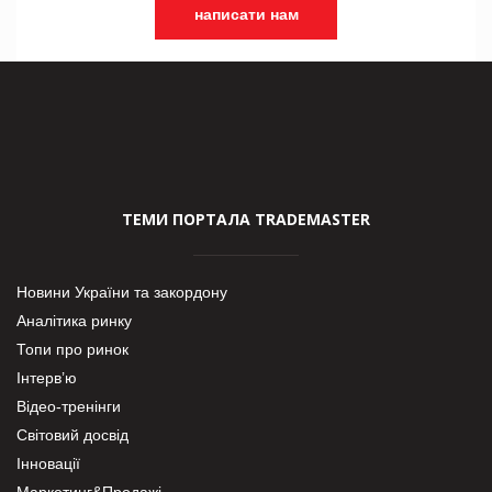
написати нам
ТЕМИ ПОРТАЛА TRADEMASTER
Новини України та закордону
Аналітика ринку
Топи про ринок
Інтерв’ю
Відео-тренінги
Світовий досвід
Інновації
Маркетинг&Продажі