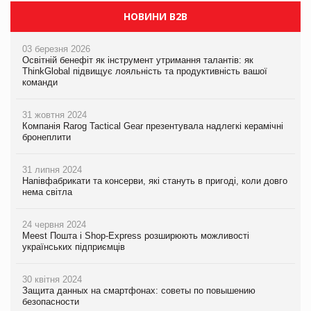
НОВИНИ B2B
03 березня 2026
Освітній бенефіт як інструмент утримання талантів: як
ThinkGlobal підвищує лояльність та продуктивність вашої
команди
31 жовтня 2024
Компанія Rarog Tactical Gear презентувала надлегкі керамічні
бронеплити
31 липня 2024
Напівфабрикати та консерви, які стануть в пригоді, коли довго
нема світла
24 червня 2024
Meest Пошта і Shop-Express розширюють можливості
українських підприємців
30 квітня 2024
Защита данных на смартфонах: советы по повышению
безопасности