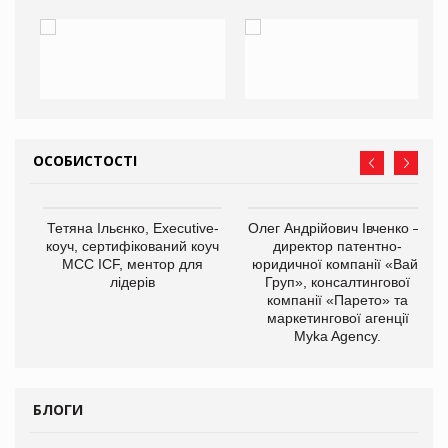
ОСОБИСТОСТІ
,
Тетяна Ільєнко, Executive-
Олег Андрійович Івченко —
ОВ
коуч, сертифікований коуч
директор патентно-
МСС ICF, ментор для
юридичної компанії «Вайз
лідерів
Груп», консалтингової
компанії «Парето» та
маркетингової агенції
Myka Agency.
БЛОГИ