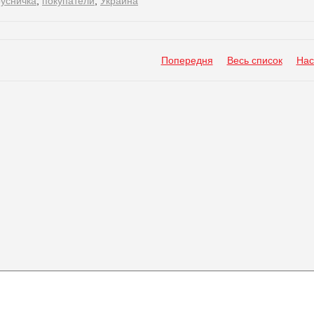
русничка
,
покупатели
,
Украина
Попередня
Весь список
Нас