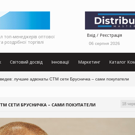
Вхід
Реєстрація
л топ-менеджерів оптової
та роздрібної торгівлі
06 серпня 2026
к
Світовий досвід
Інновації
Маркетинг
Каталог Ком
ведев: лучшие адвокаты СТМ сети Брусничка – сами покупатели
18 чер
ТМ СЕТИ БРУСНИЧКА – САМИ ПОКУПАТЕЛИ