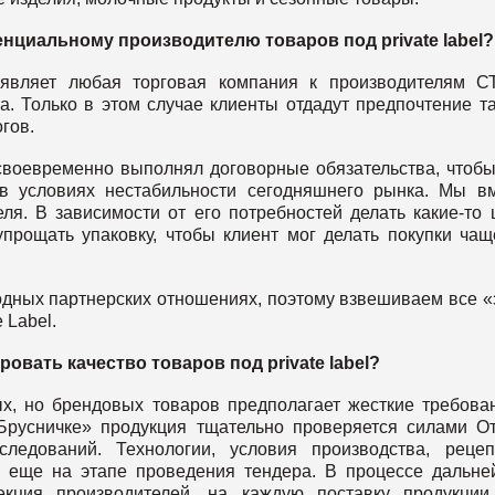
тенциальному производителю товаров под
private
label
?
являет любая торговая компания к производителям С
. Только в этом случае клиенты отдадут предпочтение т
гов.
 своевременно выполнял договорные обязательства, чтоб
 в условиях нестабильности сегодняшнего рынка. Мы в
я. В зависимости от его потребностей делать какие-то 
прощать упаковку, чтобы клиент мог делать покупки чащ
дных партнерских отношениях, поэтому взвешиваем все «
 Label.
ировать качество товаров под
private
label
?
х, но брендовых товаров предполагает жесткие требова
Брусничке» продукция тщательно проверяется силами О
ледований. Технологии, условия производства, рецеп
- еще на этапе проведения тендера. В процессе дальн
екция производителей, на каждую поставку продукци