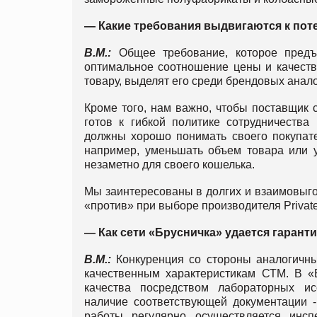
— Какие требования выдвигаются к по
В.М.:
Общее требование, которое предъ
оптимальное соотношение цены и качества
товару, выделят его среди брендовых анало
Кроме того, нам важно, чтобы поставщик
готов к гибкой политике сотрудничества
должны хорошо понимать своего покупател
например, уменьшать объем товара или у
незаметно для своего кошелька.
Мы заинтересованы в долгих и взаимовыго
«против» при выборе производителя Private
— Как
сети «Брусничка» удается гарант
В.М.:
Конкуренция со стороны аналогичны
качественным характеристикам СТМ. В «
качества посредством лабораторных исс
наличие соответствующей документации 
работы регулярно осуществляется инсп