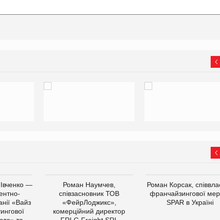
 Івченко —
Роман Наумчев,
Роман Корсак, співвла
ентно-
співзасновник ТОВ
франчайзингової мер
нії «Вайз
«ФейрЛоджикс»,
SPAR в Україні
тингової
комерційний директор