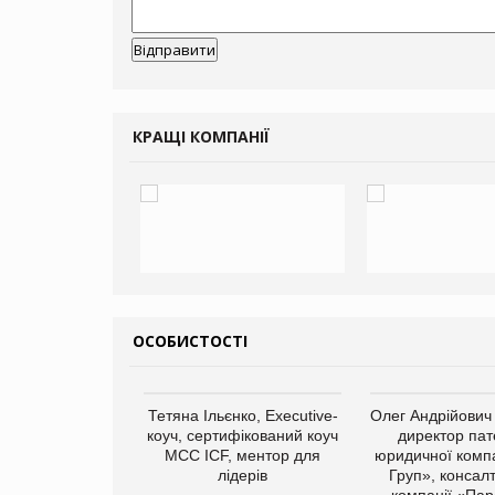
КРАЩІ КОМПАНІЇ
ОСОБИСТОСТІ
арас Ігорович,
Тетяна Ільєнко, Executive-
Олег Андрійович
иробництва ТОВ
коуч, сертифікований коуч
директор пат
Герчак"
МСС ICF, ментор для
юридичної компа
лідерів
Груп», консал