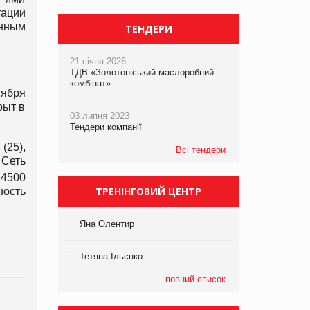
тации
нным
ТЕНДЕРИ
21 січня 2026
ТДВ «Золотоніський маслоробний
комбінат»
тября
рыт в
03 липня 2023
Тендери компанії
(25),
Всі тендери
 Сеть
 4500
ТРЕНІНГОВИЙ ЦЕНТР
ность
Яна Олентир
Тетяна Ільєнко
повний список