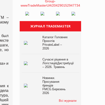
ТМ –
акому
ЖУРНАЛ TRADEMASTER
ы был
Каталог Головних
месте
Проєктів
PrivateLabel –
шаги,
2026
е, но
Сучасні рішення в
за» и
Логістиці&Дистрибуції
– 2026. Травень
Новинки.
Просування
брендів
ния к
FMCG.Березень
тдела
2026
тура,
ейшей
Всі журнали
и ими