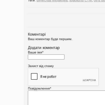
Теги:
Вячеслав Медведев
,
адвокаты СТМ
,
сеть Б
Коментарі
Ваш коментар буде першим.
Додати коментар
Ваше імя
*
Захист від спаму
Повідомлення
*