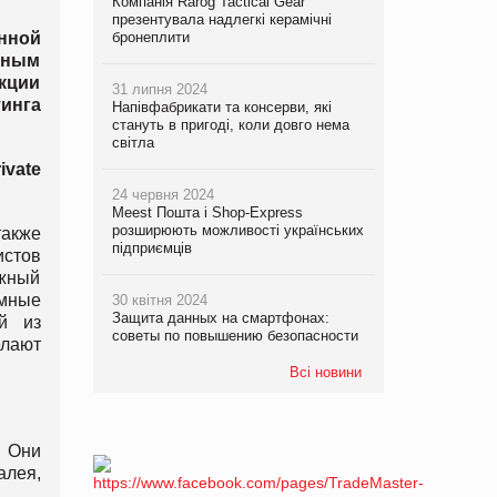
Компанія Rarog Tactical Gear
презентувала надлегкі керамічні
нной
бронеплити
ивным
кции
31 липня 2024
инга
Напівфабрикати та консерви, які
стануть в пригоді, коли довго нема
світла
rivate
24 червня 2024
Meest Пошта і Shop-Express
розширюють можливості українських
акже
підприємців
истов
ужный
амные
30 квітня 2024
Защита данных на смартфонах:
й из
советы по повышению безопасности
елают
Всі новини
. Они
алея,