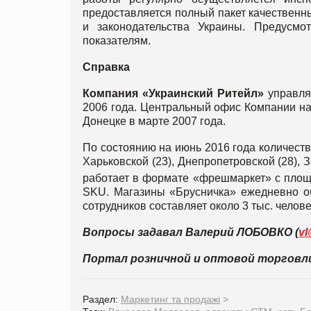
предоставляется полный пакет качественн
и законодательства Украины. Предусм
показателям.
Справка
Компания «Украинский Ритейл»
управляе
2006 года. Центральный офис Компании на
Донецке в марте 2007 года.
По состоянию на июнь 2016 года количество
Харьковской (23), Днепропетровской (28), З
работает в формате «фрешмаркет» с площ
SKU. Магазины «Брусничка» ежедневно об
сотрудников составляет около 3 тыс. челове
Вопросы задавал Валерий ЛОБОВКО (
vl
Портал розничной и оптовой торгов
Раздел:
Маркетинг та продажі
>