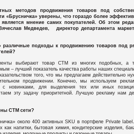
ртных методов продвижения товаров под собстве
ети «Брусничка» уверены, что гораздо более эффект
el является мнение самих покупателей. Об этом реда
Вячеслав Медведев, директор департамента маркет
а» различные подходы к продвижению товаров под
p
телей?
иенты выбирают товар СТМ из многих подобных, а т
мым – лучший показатель качества работы наших специал
оказательством того, что мы предлагаем действительно н
ительном продвижении. Конечно, мы используем рекл
в с новинками, для выделения тех или иных позици
итаем эту задачу приоритетной. Лучшую рекламу нам д
ены СТМ сети?
ничка» около 400 активных SKU в портфеле Private label
 как напитки, бытовая химия, кондитерские изделия, бак
 изделия, молочные продукты и сезонные товары.