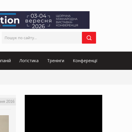
паній
Логістика
Тренінги
Конференції
вня 2016