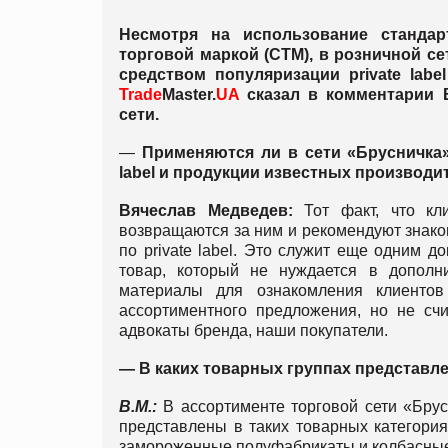
Несмотря на использование станда
торговой маркой (СТМ), в розничной с
средством популяризации private lab
Trade
Master.
UA
сказал в комментарии 
сети.
—
Применяются ли в сети «Брусничк
l
abel и продукции известных производи
Вячеслав Медведев:
Тот факт, что кл
возвращаются за ним и рекомендуют знако
по private label. Это служит еще одним д
товар, который не нуждается в дополн
материалы для ознакомления клиенто
ассортиментного предложения, но не сч
адвокаты бренда, наши покупатели.
— В
каких товарных группах представл
В.М.:
В ассортименте торговой сети «Брус
представлены в таких товарных категориях
замороженные полуфабрикаты и колбасные