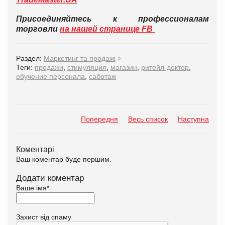
Присоединяйтесь к профессионалам
торговли
на нашей странице FB
Раздел:
Маркетинг та продажі
>
Теги:
продажи
,
стимуляция
,
магазин
,
ритейл-доктор
,
обучение персонала
,
саботаж
Попередня
Весь список
Наступна
Коментарі
Ваш коментар буде першим.
Додати коментар
Ваше імя
*
Захист від спаму