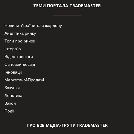
ТЕМИ ПОРТАЛА TRADEMASTER
Новини України та закордону
Аналітика ринку
Топи про ринок
Інтерв’ю
Відео-тренінги
Світовий досвід
Інновації
Маркетинг&Продажі
Закупки
Логістика
Закон
Події
ПРО В2В МЕДІА-ГРУПУ TRADEMASTER