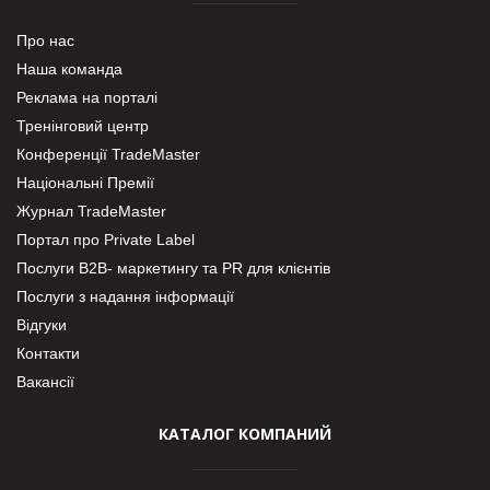
Про нас
Наша команда
Реклама на порталі
Тренінговий центр
Конференції TradeMaster
Національні Премії
Журнал TradeMaster
Портал про Private Label
Послуги В2В- маркетингу та PR для клієнтів
Послуги з надання інформації
Відгуки
Контакти
Вакансії
КАТАЛОГ КОМПАНИЙ