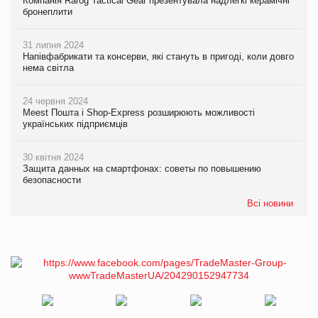
Компанія Rarog Tactical Gear презентувала надлегкі керамічні
бронеплити
31 липня 2024
Напівфабрикати та консерви, які стануть в пригоді, коли довго
нема світла
24 червня 2024
Meest Пошта і Shop-Express розширюють можливості
українських підприємців
30 квітня 2024
Защита данных на смартфонах: советы по повышению
безопасности
Всі новини