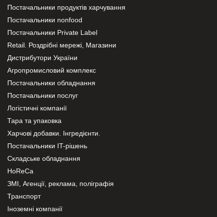
Постачальники продуктів харчування
Постачальники nonfood
Постачальники Private Label
Retail. Роздрібні мережі, Магазини
Дистрибутори України
Агропромисловий комплекс
Постачальники обладнання
Постачальники послуг
Логістичні компанії
Тара та упаковка
Харчові добавки. Інгредієнти.
Постачальники IT-рішень
Складське обладнання
HoReCa
ЗМІ, Агенції, реклама, поліграфія
Транспорт
Іноземні компанії