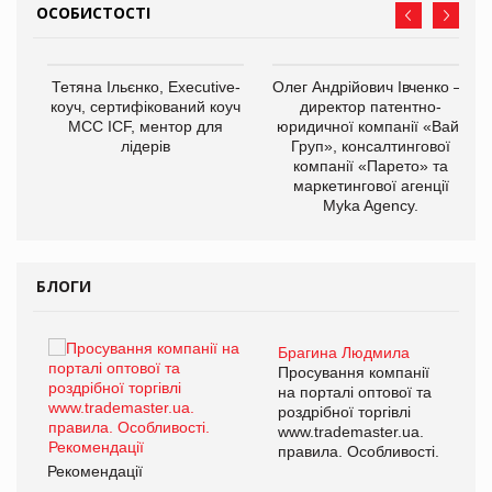
ОСОБИСТОСТІ
,
Тетяна Ільєнко, Executive-
Олег Андрійович Івченко —
ОВ
коуч, сертифікований коуч
директор патентно-
МСС ICF, ментор для
юридичної компанії «Вайз
лідерів
Груп», консалтингової
компанії «Парето» та
маркетингової агенції
Myka Agency.
БЛОГИ
Брагина Людмила
ї
Просування компанії
а
на порталі оптової та
роздрібної торгівлі
www.trademaster.ua.
і.
правила. Особливості.
Рекомендації
Ре