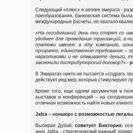
Следующий «плюс» в активе эмирата - разв
преобразования, банковская система была
международные расчеты, не хватало квали
«На сегодняшний день они спорят со шв
удобнее для проведения транзакций, в н
платежи именно в эту компанию, иска
прозрачно, единственное требование – п
наркотиками и не отмываете деньги, то
заключили дистрибуторский договор?»
-
р
В Эмиратах никто не пытается «содрать тр
действует ряд мер, которые стимулируют п
Кроме того, еще одним аргументом в по
выставок и конференций – на сегодняшни
отличная возможность найти новых клиентов
Jafza –
«оншор» с возможностью легаль
Выбирая Дубай,
советует Виктория
, ос
зону Jafza - стратегический важный проек