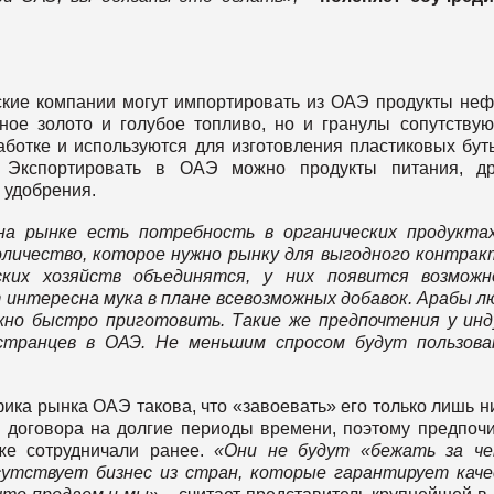
кие компании могут импортировать из ОАЭ продукты неф
рное золото и голубое топливо, но и гранулы сопутству
аботке и используются для изготовления пластиковых бут
 Экспортировать в ОАЭ можно продукты питания, др
 удобрения.
на рынке есть потребность в органических продукта
личество, которое нужно рынку для выгодного контрак
ких хозяйств объединятся, у них появится возможн
интересна мука в плане всевозможных добавок. Арабы 
жно быстро приготовить. Такие же предпочтения у инд
транцев в ОАЭ. Не меньшим спросом будут пользова
фика рынка ОАЭ такова, что «завоевать» его только лишь н
ь договора на долгие периоды времени, поэтому предпоч
же сотрудничали ранее.
«Они не будут «бежать за че
исутствует бизнес из стран, которые гарантирует кач