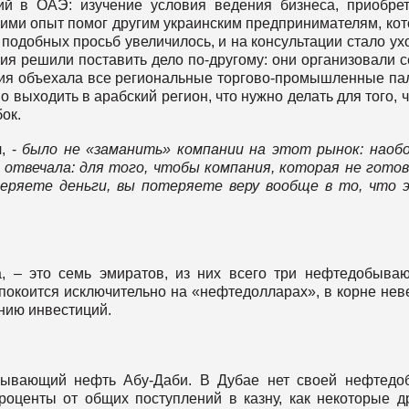
ий в ОАЭ: изучение условия ведения бизнеса, приобре
 ими опыт помог другим украинским предпринимателям, ко
подобных просьб увеличилось, и на консультации стало ух
ия решили поставить дело по-другому: они организовали 
рия объехала все региональные торгово-промышленные па
о выходить в арабский регион, что нужно делать для того, 
бок.
я
, -
было не «заманить» компании на этот рынок: наоб
 отвечала: для того, чтобы компания, которая не готов
еряете деньги, вы потеряете веру вообще в то, что
, – это семь эмиратов, из них всего три нефтедобыва
 покоится исключительно на «нефтедолларах», в корне нев
нию инвестиций.
ывающий нефть Абу-Даби. В Дубае нет своей нефтедо
оценты от общих поступлений в казну, как некоторые д