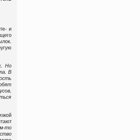
те- и
ющего
ылок.
угую
х. Но
та. В
ость
любят
усов,
ться
изкой
итают
м-то
ество