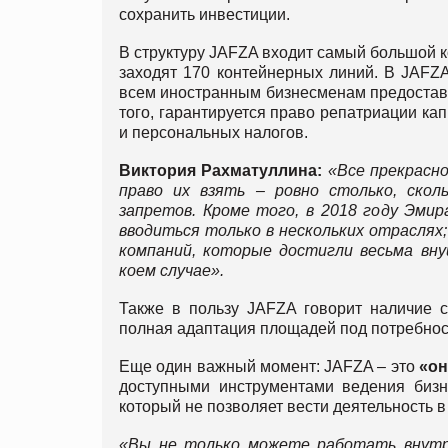
сохранить инвестиции.
В структуру JAFZA входит самый большой 
заходят 170 контейнерных линий. В JAFZA 
всем иностранным бизнесменам предостав
того, гарантируется право репатриации ка
и персональных налогов.
Виктория Рахматуллина:
«Все прекрасно
право их взять – ровно столько, ско
запретов. Кроме того, в 2018 году Эми
вводиться только в нескольких отраслях;
компаний, которые достигли весьма вну
коем случае».
Также в пользу JAFZA говорит наличие с
полная адаптация площадей под потребност
Еще один важный момент: JAFZA – это
«он
доступными инструментами ведения бизн
который не позволяет вести деятельность 
«Вы не только можете работать внутри