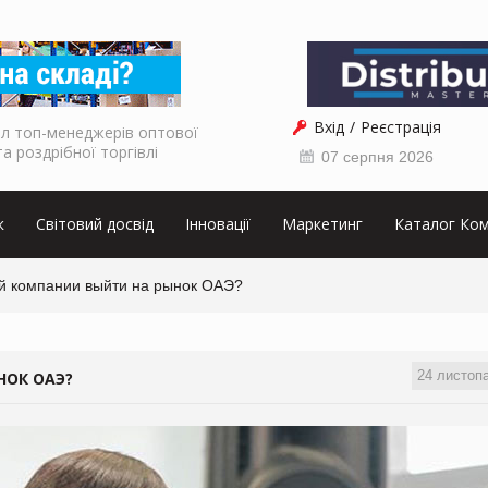
Вхід
Реєстрація
л топ-менеджерів оптової
та роздрібної торгівлі
07 серпня 2026
к
Світовий досвід
Інновації
Маркетинг
Каталог Ком
ой компании выйти на рынок ОАЭ?
24 листоп
НОК ОАЭ?