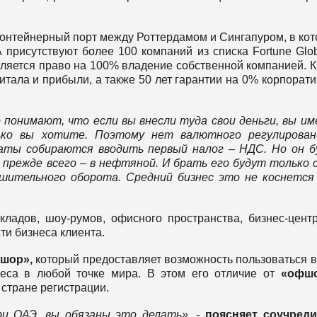
контейнерный порт между Роттердамом и Сингапуром, в ко
присутствуют более 100 компаний из списка Fortune Glob
ляется право на 100% владение собственной компанией. 
питала и прибыли, а также 50 лет гарантии на 0% корпорат
 понимают, что если вы внесли туда свои деньги, вы и
лько вы хотите. Поэтому нет валютного регулирован
раты собираются вводить первый налог – НДС. Но он 
 прежде всего – в нефтяной. И брать его будут только 
шительного оборота. Средний бизнес это не коснется
кладов, шоу-румов, офисного пространства, бизнес-цент
и бизнеса клиента.
шор»,
который предоставляет возможность пользоваться 
еса в любой точке мира. В этом его отличие от
«офш
в стране регистрации.
 ОАЭ, вы обязаны это делать», -
поясняет соучреди