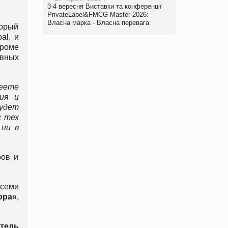
3-4 вересня Виставки та конференції
PrivateLabel&FMCG Master-2026:
Власна марка - Власна перевага
торый
al, и
Кроме
ивных
меете
ия и
будет
с тех
 ни в
ров и
всеми
ора»
,
тель