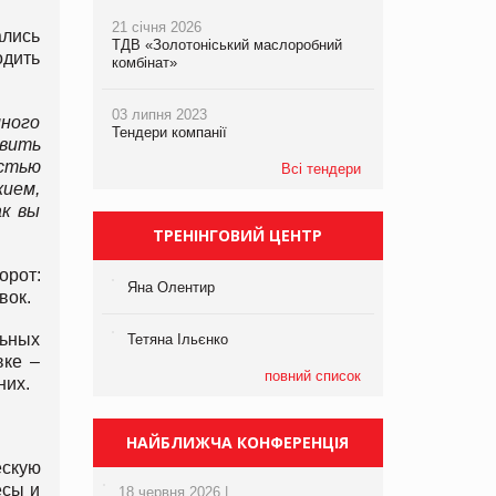
21 січня 2026
ались
ТДВ «Золотоніський маслоробний
одить
комбінат»
03 липня 2023
много
Тендери компанії
авить
стью
Всі тендери
жием,
ак вы
ТРЕНІНГОВИЙ ЦЕНТР
орот:
Яна Олентир
вок.
льных
Тетяна Ільєнко
вке –
повний список
них.
НАЙБЛИЖЧА КОНФЕРЕНЦІЯ
ескую
есы и
18 червня 2026 |