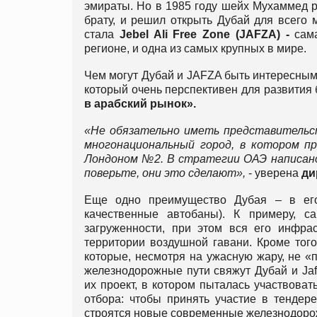
эмираты. Но в 1985 году шейх Мухаммед р
брату, и решил открыть Дубай для всего 
стала
Jebel Ali Free Zone (JAFZA) -
сам
регионе, и одна из самых крупных в мире.
Чем могут Дубай и JAFZA быть интересными
который очень перспективен для развития 
в арабский рынок».
«Не обязательно иметь представительст
многонациональный город, в котором п
Лондоном №2. В стратегии ОАЭ написано,
поверьте, они это сделают»,
- уверена
ди
Еще одно преимущество Дубая – в его 
качественные автобаны). К примеру, c
загруженности, при этом вся его инфрас
территории воздушной гавани. Кроме тог
которые, несмотря на ужасную жару, не 
железнодорожные пути свяжут Дубай и Ja
их проект, в котором пыталась участвова
отбора: чтобы принять участие в тендере
строятся новые современные железнодорож