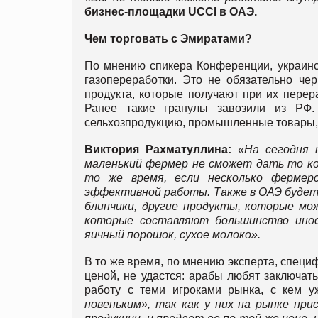
бизнес-площадки UCCI в ОАЭ.
Чем торговать с Эмиратами?
По мнению спикера Конференции, украинс
газопереработки. Это не обязательно че
продукта, которые получают при их перер
Ранее такие гранулы завозили из РФ.
сельхозпродукцию, промышленные товары,
Виктория Рахматуллина:
«На сегодня 
маленький фермер не сможет дать то ко
то же время, если несколько фермерс
эффективной работы. Также в ОАЭ будет 
блинчики, другие продукты, которые мо
которые составляют большинство инос
яичный порошок, сухое молоко».
В то же время, по мнению эксперта, специ
ценой, не удастся: арабы любят заключат
работу с теми игроками рынка, с кем у
новеньким», так как у них на рынке пр