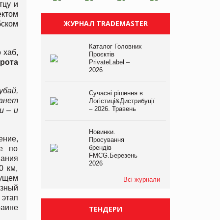
тцу и
ектом
ЖУРНАЛ TRADEMASTER
бском
Каталог Головних
 хаб,
Проєктів
рота
PrivateLabel –
2026
убай,
Сучасні рішення в
танет
Логістиці&Дистрибуції
– 2026. Травень
и – и
Новинки.
ение,
Просування
брендів
ре по
FMCG.Березень
вания
2026
0 км,
дущем
Всі журнали
озный
 этап
раине
ТЕНДЕРИ