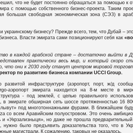
ешил, что не будет постоянно обращаться за помощью к о
мира с помощью собственного бизнес-проекта. Таким про
ая большая свободная экономическая зона (СЭЗ) в ара
 украинскому бизнесу? Прежде всего, тем, что Дубай – это
бизнеса. Власти эмирата сами позиционируют себя как
«во
во в каждой арабской стране – достаточно выйти в Д
редставлен практически весь мир, и который скоро с
 что они к 2030 году станут центром мировой торговл
ректор по развитию бизнеса компании UCCI Group.
развитой инфраструктуре (аэропорт, порт, ж/д сообщ
argo-аэропорт эмирата находится на 8-м месте в ми
труктура - под землей, с целью правильного использо
о, в эмирате обширная сеть шоссе протяженностью 16 80
«плывут» под многотоннажными фурами. В ближайшем бу
fza со всем Аравийским полуостровом. Это очень амбици
ть и «Укрзализныця», но даже не прошла предварительный
, нужно было предъявить доказательства того, что в Ук
ные магистрали. К сожалению, таковых не оказалось.