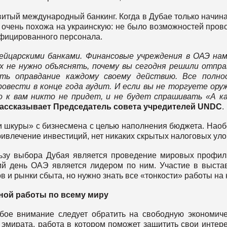
итый международный банкинг. Когда в Дубае только начин
 очень похожа на украинскую: не было возможностей пров
фицированного персонала.
ейцарскими банками. Финансовые учреждения в ОАЭ на
их не нужно объяснять, почему вы сегодня решили отпр
ть оправдание каждому своему действию. Все полно
ровести в конце года аудит. И если вы не торгуете ору
 к вам никто не придет, и не будет спрашивать «А к
ассказывает Председатель совета учредителей UNDC
.
и шкуры» с бизнесмена с целью наполнения бюджета. Наоб
ривлечение инвестиций, нет никаких скрытых налоговых уло
льзу выбора Дубая является проведение мировых профи
й день ОАЭ является лидером по ним. Участие в выста
 и рынки сбыта, но нужно знать все «тонкости» работы на 
ной работы по всему миру
обое внимание следует обратить на свободную экономич
т эмирата, работа в котором поможет защитить свои интер