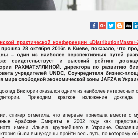
нской практической конференции «DistributionMaster-
прошла 28 октября 2016г. в Киеве, показало, что пр
аны – один из наиболее перспективных путей разв
же свидетельствует и высокий рейтинг докладч
тории РАХМАТУЛЛИНОЙ, директора по развитию биз
овета учредителей UNDC, Соучредителя бизнес-площ
 в мире свободной экономической зоны JAFZA в Украи
 доклад Виктории оказался одним из наиболее интересных 
удитории. Приводим краткое изложение доклада 
ии, спикер отметила, что впервые приехала вместе с 
нные Арабские Эмираты в 2002 году как представи
ината имени Ильича, крупнейшего в Украине. Оказавш
иктория были вынуждены пройти весь путь, по которому о