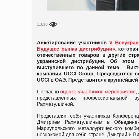
11610
Анкетирование участников
V Всеукраи
Будущее рынка дистрибуции»,
которая 
отечественных товаров в другие стр
украинской дистрибуции. Об этом 
выступившего по данной теме - Вик
компании UCCI Group, Председателя с
UCCI в ОАЭ, Представителя крупнейшей
Согласно
оценке участников мероприятия
,
представленных профессиональной а
Рахматуллиной.
Представляя себя участникам Конференц
Дмитрием Рахматуллиным в Объедине
Мариупольского металлургического комб
незнакомой для себя стране, Дмитрий и В