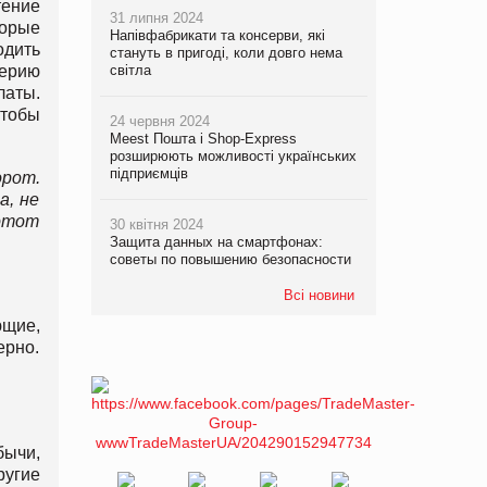
тение
31 липня 2024
торые
Напівфабрикати та консерви, які
одить
стануть в пригоді, коли довго нема
серию
світла
латы.
чтобы
24 червня 2024
Meest Пошта і Shop-Express
розширюють можливості українських
підприємців
орот.
а, не
 этот
30 квітня 2024
Защита данных на смартфонах:
советы по повышению безопасности
Всі новини
ющие,
ерно.
бычи,
ругие