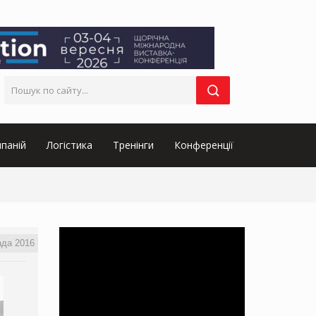
паній
Логістика
Тренінги
Конференції
ада 2016