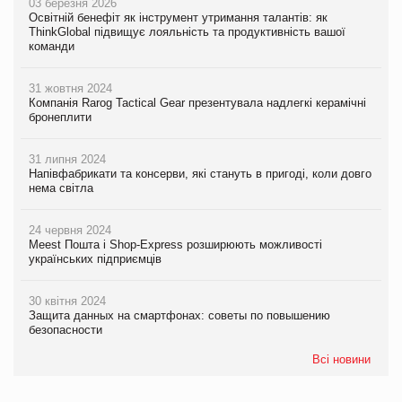
03 березня 2026
Освітній бенефіт як інструмент утримання талантів: як
ThinkGlobal підвищує лояльність та продуктивність вашої
команди
31 жовтня 2024
Компанія Rarog Tactical Gear презентувала надлегкі керамічні
бронеплити
31 липня 2024
Напівфабрикати та консерви, які стануть в пригоді, коли довго
нема світла
24 червня 2024
Meest Пошта і Shop-Express розширюють можливості
українських підприємців
30 квітня 2024
Защита данных на смартфонах: советы по повышению
безопасности
Всі новини