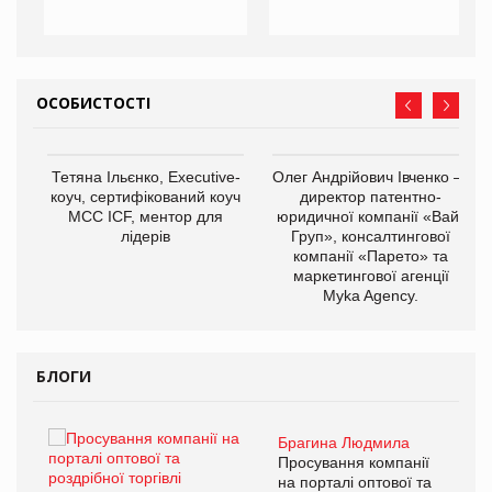
ОСОБИСТОСТІ
,
Тетяна Ільєнко, Executive-
Олег Андрійович Івченко —
ОВ
коуч, сертифікований коуч
директор патентно-
МСС ICF, ментор для
юридичної компанії «Вайз
лідерів
Груп», консалтингової
компанії «Парето» та
маркетингової агенції
Myka Agency.
БЛОГИ
Брагина Людмила
ї
Просування компанії
а
на порталі оптової та