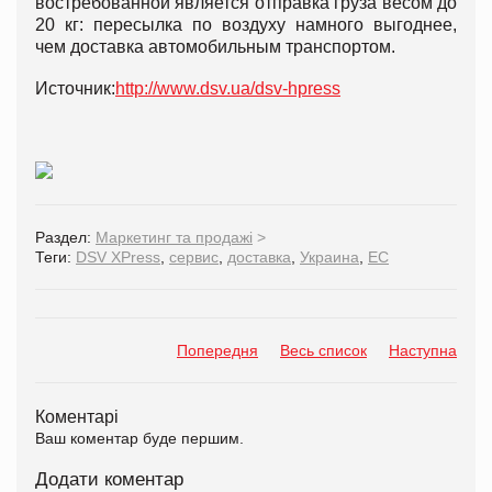
востребованной является отправка груза весом до
20 кг: пересылка по воздуху намного выгоднее,
чем доставка автомобильным транспортом.
Источник:
http://www.dsv.ua/dsv-hpress
Раздел:
Маркетинг та продажі
>
Теги:
DSV XPress
,
сервис
,
доставка
,
Украина
,
ЕС
Попередня
Весь список
Наступна
Коментарі
Ваш коментар буде першим.
Додати коментар