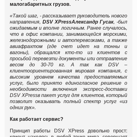
малогабаритных грузов.
«
Такой шаг,
-
рассказывает руководитель нового
направления,
DSV XPress
Александр Гусак
, -
был
ожидаемым и вполне логичным. Ранее случалось,
что в офис компании, занимающейся
морскими,
железнодорожными и автоперевозками, а также
авиафрахтом (где счет идет на тонны и
вагоны), обращался кто-то из клиентов с
просьбой перевезти документы или отправление
весом до 30-70 кг. А так как
DSV
–
клиентоориентированная мировая компания, с
высоким уровнем качества предоставляемых
услуг, было принято единогласное решение о
необходимости включения
экспресс-доставки
DSV XPress
в пакет услуг для клиентов, который
позволит оказывать полный спектр услуг «из
одних рук».
Как работает сервис?
Принцип работы DSV XPress довольно прост:
клиент, находясь в любой точке мира, совершает