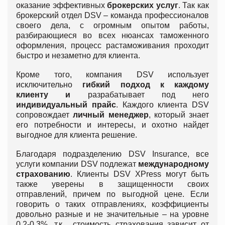
оказание эффективных
брокерских услуг
. Так как
брокерский отдел DSV – команда профессионалов
своего дела, с огромным опытом работы,
разбирающиеся во всех нюансах таможенного
оформления, процесс растаможивания проходит
быстро и незаметно для клиента.
Кроме того, компания DSV использует
исключительно
гибкий подход к каждому
клиенту и
разрабатывает под него
индивидуальный прайс
. Каждого клиента DSV
сопровождает
личный менеджер
, который знает
его потребности и интересы, и охотно найдет
выгодное для клиента решение.
Благодаря подразделению DSV Insurance, все
услуги компании DSV подлежат
международному
страхованию
. Клиенты DSV XPress могут быть
также уверены в защищенности своих
отправлений, причем по выгодной цене. Если
говорить о таких отправлениях, коэффициенты
довольно разные и не значительные – на уровне
0,2-0,3%, т.к. стоимость страхования зависит от