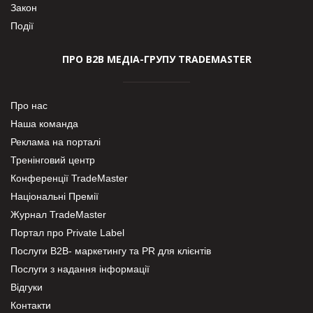
Закон
Події
ПРО В2В МЕДІА-ГРУПУ TRADEMASTER
Про нас
Наша команда
Реклама на порталі
Тренінговий центр
Конференції TradeMaster
Національні Премії
Журнал TradeMaster
Портал про Private Label
Послуги В2В- маркетингу та PR для клієнтів
Послуги з надання інформації
Відгуки
Контакти