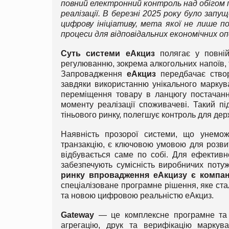
повний електронний контроль над обігом п
реалізації. В березні 2025 року було за
цифрову ініціативу, мета якої не лише 
процеси для відповідальних економічних о
Суть
системи еАкциз
полягає у повній 
регулюванню, зокрема алкогольних напоїв, т
Запровадження
еАкциз
передбачає створ
завдяки використанню унікального маркув
переміщення товару в ланцюгу постачан
моменту реалізації споживачеві. Такий пі
тіньового ринку, полегшує контроль для дер
Наявність прозорої системи, що унемож
транзакцію, є ключовою умовою для розвит
відбувається саме по собі. Для ефективно
забезпечують сумісність виробничих поту
ринку впровадження еАкцизу є компан
спеціалізоване програмне рішення, яке ст
та новою цифровою реальністю еАкциз.
Gateway
— це комплексне програмне та т
агрегацію, друк та верифікацію маркув