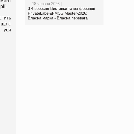
умент
18 червня 2026 |
ії.
3-4 вересня Виставки та конференції
PrivateLabel&FMCG Master-2026:
стить
Власна марка - Власна перевага
 що є
: уся