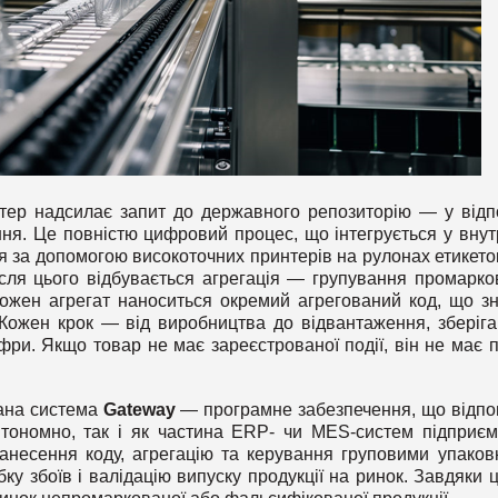
тер надсилає запит до державного репозиторію — у відп
ння. Це повністю цифровий процес, що інтегрується у внут
я за допомогою високоточних принтерів на рулонах етикето
сля цього відбувається агрегація — групування промарко
кожен агрегат наноситься окремий агрегований код, що з
. Кожен крок — від виробництва до відвантаження, зберіга
фри. Якщо товар не має зареєстрованої події, він не має 
ана система
Gateway
— програмне забезпечення, що відпо
ономно, так і як частина ERP- чи MES-систем підприєм
анесення коду, агрегацію та керування груповими упаков
бку збоїв і валідацію випуску продукції на ринок. Завдяки 