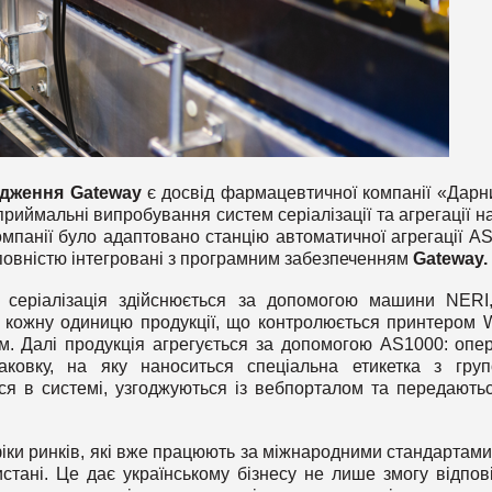
адження Gateway
є досвід фармацевтичної компанії «Дарн
приймальні випробування систем серіалізації та агрегації на
мпанії було адаптовано станцію автоматичної агрегації A
повністю інтегровані з програмним забезпеченням
Gateway.
серіалізація здійснюється за допомогою машини NERI
на кожну одиницю продукції, що контролюється принтером 
. Далі продукція агрегується за допомогою AS1000: опе
аковку, на яку наноситься спеціальна етикетка з гру
ься в системі, узгоджуються із вебпорталом та передають
ки ринків, які вже працюють за міжнародними стандартам
истані. Це дає українському бізнесу не лише змогу відпов