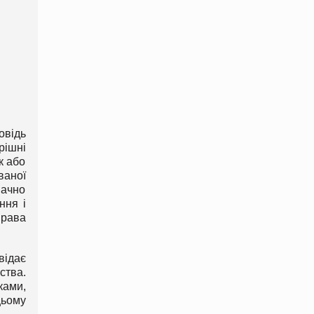
овідь
рішні
к або
ваної
начно
ння і
права
відає
ства.
ками,
цьому