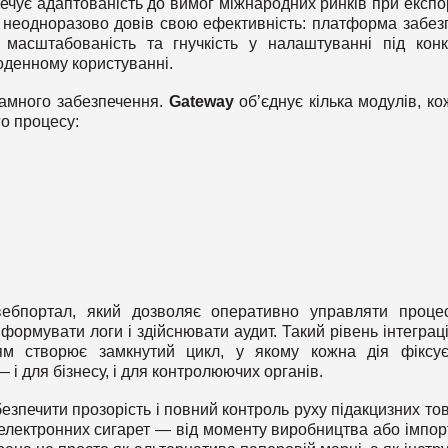
печує адаптованість до вимог міжнародних ринків при експор
неодноразово довів свою ефективність: платформа забез
 масштабованість та гнучкість у налаштуванні під конк
щоденному користуванні.
рамного забезпечення.
Gateway
об’єднує кілька модулів, ко
го процесу:
ебпортал, який дозволяє оперативно управляти проце
, формувати логи і здійснювати аудит. Такий рівень інтеграці
м створює замкнутий цикл, у якому кожна дія фіксує
— і для бізнесу, і для контролюючих органів.
езпечити прозорість і повний контроль руху підакцизних тов
 електронних сигарет — від моменту виробництва або імпор