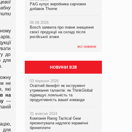
цевої
P&G купує виробника харчових
P&G купує виробника харчових
табну
добавок Thorne
добавок Thorne
стити
05.08.2026
Смачне поповнення дитячого меню:
06.08.2026
06.08.2026
у VARUS з’явилися новинки від ТМ
Bosch заявила про повне знищення
Bosch заявила про повне знищення
ТОКЕРИ
зному
своєї продукції на складі після
своєї продукції на складі після
арів.
російської атаки
російської атаки
05.08.2026
укції
Сергій Лісунов про заморожені
всі новини
увати
хлібобулочні вироби на
ту до
PrivateLabel&FMCG Master 2026
р для
в.
НОВИНИ B2B
кожну
03 березня 2026
ем не
Освітній бенефіт як інструмент
, які
утримання талантів: як ThinkGlobal
ів на
підвищує лояльність та
продуктивність вашої команди
ay
—
паній
31 жовтня 2024
Компанія Rarog Tactical Gear
презентувала надлегкі керамічні
ацію,
бронеплити
х для