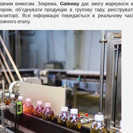
давчим вимогам. Зокрема,
Gateway
дає змогу маркувати 
ором, об’єднувати продукцію в групову тару, реєструват
озиторії. Вся інформація передається в реальному час
кожного етапу.