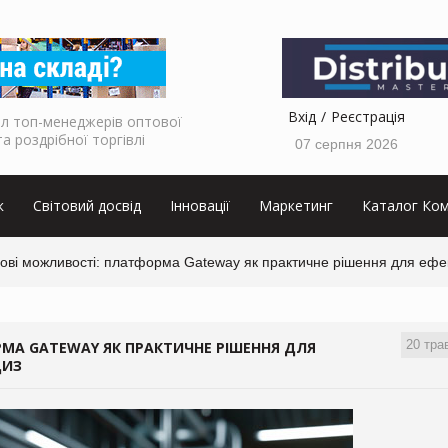
Вхід
Реєстрація
л топ-менеджерів оптової
та роздрібної торгівлі
07 серпня 2026
к
Світовий досвід
Інновації
Маркетинг
Каталог Ком
нові можливості: платформа Gateway як практичне рішення для ефе
20 тра
РМА GATEWAY ЯК ПРАКТИЧНЕ РІШЕННЯ ДЛЯ
ЦИЗ