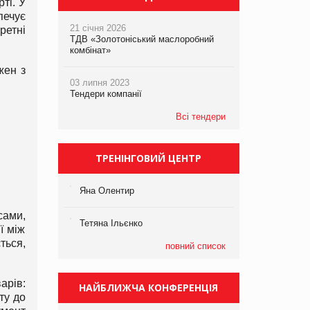
ті. У
печує
21 січня 2026
ретні
ТДВ «Золотоніський маслоробний
комбінат»
жен з
03 липня 2023
Тендери компанії
Всі тендери
ТРЕНІНГОВИЙ ЦЕНТР
Яна Олентир
сами,
Тетяна Ільєнко
ї між
ться,
повний список
арів:
НАЙБЛИЖЧА КОНФЕРЕНЦІЯ
ту до