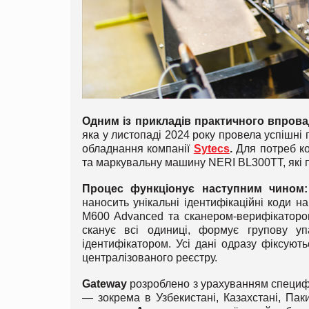
Одним із прикладів практичного впров
яка у листопаді 2024 року провела успішні 
обладнання компанії
Sytecs
.
Для потреб ко
та маркувальну машину NERI BL300TT, які 
Процес функціонує наступним чином:
наносить унікальні ідентифікаційні коди 
M600 Advanced та сканером-верифікатором
сканує всі одиниці, формує групову уп
ідентифікатором. Усі дані одразу фіксуют
централізованого реєстру.
Gateway
розроблено з урахуванням специфі
— зокрема в Узбекистані, Казахстані, Пак