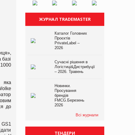
ЖУРНАЛ TRADEMASTER
Каталог Головних
Проєктів
PrivateLabel –
2026
иця»,
 базі
Сучасні рішення в
S1000
Логістиці&Дистрибуції
– 2026. Травень
, яка
Новинки.
Wolke
Просування
ратор
брендів
повим
FMCG.Березень
2026
ся до
Всі журнали
и GS1
ідати
ТЕНДЕРИ