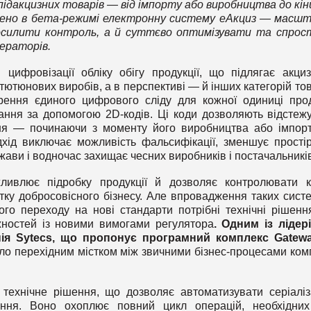
ідакцизних товарів — від імпорту або виробництва до кін
пущено в бета-режимі електронну систему еАкциз — масш
посилити контроль, а й суттєво оптимізувати та спро
ператорів.
цифровізації обліку обігу продукції, що підлягає акци
ютюнових виробів, а в перспективі — й інших категорій тов
ення єдиного цифрового сліду для кожної одиниці прод
ання за допомогою 2D-кодів. Ці коди дозволяють відстеж
ня — починаючи з моменту його виробництва або імпор
дхід виключає можливість фальсифікації, зменшує прості
жави і водночас захищає чесних виробників і постачальникі
ливлює підробку продукції й дозволяє контролювати 
ку добросовісного бізнесу. Але впровадження таких сист
го переходу на нові стандарти потрібні технічні рішення
жностей із новими вимогами регулятора
. Одним із лідер
ія Sytecs, що пропонує програмний комплекс Gatew
ало перехідним містком між звичними бізнес-процесами ком
ехнічне рішення, що дозволяє автоматизувати серіаліз
ання. Воно охоплює повний цикл операцій, необхідни