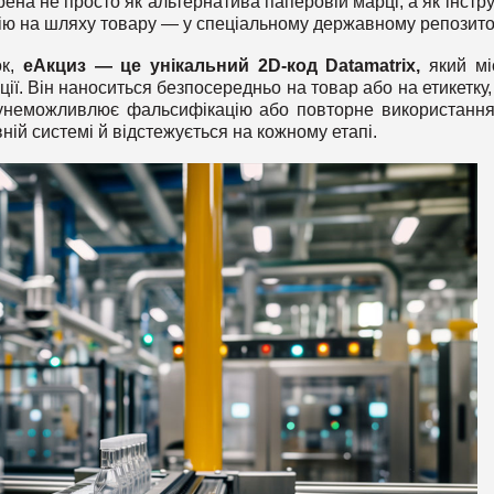
ена не просто як альтернатива паперовій марці, а як інстр
дію на шляху товару — у спеціальному державному репозитор
ок,
еАкциз — це унікальний 2D-код Datamatrix,
який мі
ії. Він наноситься безпосередньо на товар або на етикетку,
 унеможливлює фальсифікацію або повторне використання
ній системі й відстежується на кожному етапі.