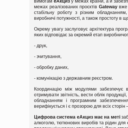
вимогам
еАкциз
у межах країни, а й забез
межах реалізованих проєктів
Gateway
вже 
стабільну роботу з різним обладнанням,
виробничі потужності, а також простоту в 
Окрему увагу заслуговує архітектура прог
яких відповідає за окремий етап виробничо
- друк,
- зчитування,
- обробку даних,
- комунікацію з державним реєстром.
Координацію між модулями забезпечує в
отримувати звітність, вести облік продукції
обладнанням і програмним забезпечення
верифікується і є прозорою для всіх сторін 
Цифрова система еАкциз має на меті
заб
алкоголю, тютюнових виробів та рідин для