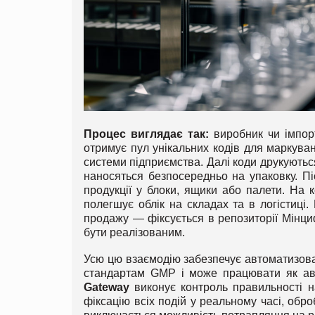
Процес виглядає так:
виробник чи імпор
отримує пул унікальних кодів для маркува
системи підприємства. Далі коди друкуютьс
наносяться безпосередньо на упаковку. Пі
продукції у блоки, ящики або палети. На 
полегшує облік на складах та в логістиці
продажу — фіксується в репозиторії Мінци
бути реалізованим.
Усю цю взаємодію забезпечує автоматизов
стандартам GMP і може працювати як авт
Gateway
виконує контроль правильності н
фіксацію всіх подій у реальному часі, обро