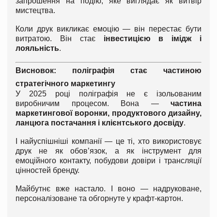
запрошення на подію, яке виглядає як витвір
мистецтва.
Коли друк викликає емоцію — він перестає бути
витратою. Він стає
інвестицією в імідж і
лояльність
.
Висновок: поліграфія стає частиною
стратегічного маркетингу
У 2025 році поліграфія не є ізольованим
виробничим процесом. Вона —
частина
маркетингової воронки, продуктового дизайну,
ланцюга постачання і клієнтського досвіду
.
І найуспішніші компанії — це ті, хто використовує
друк не як обов’язок, а як інструмент для
емоційного контакту, побудови довіри і трансляції
цінностей бренду.
Майбутнє вже настало. І воно — надруковане,
персоналізоване та обгорнуте у крафт-картон.