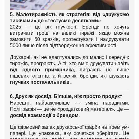
5. Малотиражність як стратегія: від «друкуємо
тисячами» до «тестуємо десятками»
2025 — це рік гнучкості. Бренди не хочуть
витрачати гроші на великі тиражі, якщо можна
замовити 50 зразків, протестувати і надрукувати
5000 лише після підтвердження ефективності.
Друкарні, які не адаптувались до малих і середніх
тиражів, програють. А ті, хто вміє друкувати навіть
від одного примірника
, виграють не лише
нішевих клієнтів, а й великі бренди, які шукають
гнучких постачальників
.
6. Друк як досвід. Більше, ніж просто продукт
Нарешті, найважливіше — зміна парадигми.
Поліграфія — це не «роздатковий матеріал». Це —
досвід взаємодії з брендом
.
Це фірмовий запах друкарської фарби на преміум-
папері. Це упаковка, яку хочеться зберігати. Це