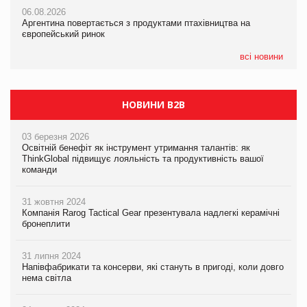
05.08.2026
06.08.2026
06.08.2026
Смачне поповнення дитячого меню: у VARUS з’явилися
Аргентина повертається з продуктами птахівництва на
Аргентина повертається з продуктами птахівництва на
новинки від ТМ ТОКЕРИ
європейський ринок
європейський ринок
05.08.2026
всі новини
Сергій Лісунов про заморожені хлібобулочні вироби на
PrivateLabel&FMCG Master 2026
НОВИНИ B2B
03 березня 2026
Освітній бенефіт як інструмент утримання талантів: як
ThinkGlobal підвищує лояльність та продуктивність вашої
команди
31 жовтня 2024
Компанія Rarog Tactical Gear презентувала надлегкі керамічні
бронеплити
31 липня 2024
Напівфабрикати та консерви, які стануть в пригоді, коли довго
нема світла