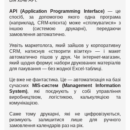
Він хоче API.
API (Application Programming Interface)
— це
спосіб, за допомогою якого одна програма
(наприклад, CRM-клієнта) може «спілкуватися» з
іншою (системою друкарні), передаючи
замовлення автоматично.
Уявіть маркетолога, який зайшов у корпоративну
CRM, натиснув «створити візитку» — і макет
автоматично пішов у друк. Чи інтернет-магазин,
який щодня формує набори друкованих матеріалів
для пакування — без жодної Excel-таблиці.
Це вже не фантастика. Це — автоматизація на базі
сучасних
MIS-систем (Management Information
System)
, які поєднують у собі управління
виробництвом, логістикою, калькуляцією та
комунікацією.
Саме тому друкарні, які не цифровізуються,
ризикують залишитися лише для ручного
замовлення календарів раз на рік.