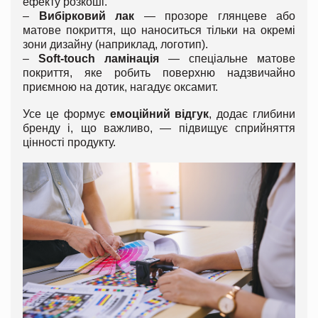
ефекту розкоші.
–
Вибірковий лак
— прозоре глянцеве або
матове покриття, що наноситься тільки на окремі
зони дизайну (наприклад, логотип).
–
Soft-touch ламінація
— спеціальне матове
покриття, яке робить поверхню надзвичайно
приємною на дотик, нагадує оксамит.
Усе це формує
емоційний відгук
, додає глибини
бренду і, що важливо, — підвищує сприйняття
цінності продукту.