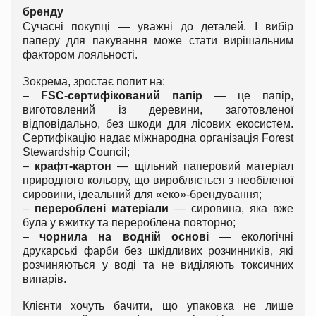
бренду
Сучасні покупці — уважні до деталей. І вибір
паперу для пакування може стати вирішальним
фактором лояльності.
Зокрема, зростає попит на:
–
FSC-сертифікований папір
— це папір,
виготовлений із деревини, заготовленої
відповідально, без шкоди для лісових екосистем.
Сертифікацію надає міжнародна організація Forest
Stewardship Council;
–
крафт-картон
— щільний паперовий матеріал
природного кольору, що виробляється з необіленої
сировини, ідеальний для «еко»-брендування;
–
перероблені матеріали
— сировина, яка вже
була у вжитку та перероблена повторно;
–
чорнила на водній основі
— екологічні
друкарські фарби без шкідливих розчинників, які
розчиняються у воді та не виділяють токсичних
випарів.
Клієнти хочуть бачити, що упаковка не лише