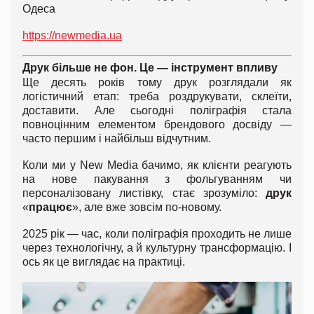
Одеса
https://newmedia.ua
Друк більше не фон. Це — інструмент впливу
Ще десять років тому друк розглядали як
логістичний етап: треба роздрукувати, склеїти,
доставити. Але сьогодні поліграфія стала
повноцінним елементом брендового досвіду —
часто першим і найбільш відчутним.
Коли ми у New Media бачимо, як клієнти реагують
на нове пакування з фольгуванням чи
персоналізовану листівку, стає зрозуміло:
друк
«
працює
», але вже зовсім по-новому.
2025 рік — час, коли поліграфія проходить не лише
через технологічну, а й культурну трансформацію. І
ось як це виглядає на практиці.