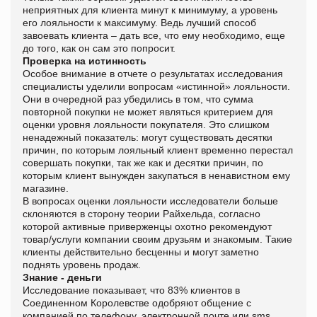
неприятных для клиента минут к минимуму, а уровень
его лояльности к максимуму. Ведь лучший способ
завоевать клиента – дать все, что ему необходимо, еще
до того, как он сам это попросит.
Проверка на истинность
Особое внимание в отчете о результатах исследования
специалисты уделили вопросам «истинной» лояльности.
Они в очередной раз убедились в том, что сумма
повторной покупки не может являться критерием для
оценки уровня лояльности покупателя. Это слишком
ненадежный показатель: могут существовать десятки
причин, по которым лояльный клиент временно перестал
совершать покупки, так же как и десятки причин, по
которым клиент вынужден закупаться в ненавистном ему
магазине.
В вопросах оценки лояльности исследователи больше
склоняются в сторону теории Райхельда, согласно
которой активные приверженцы охотно рекомендуют
товар/услуги компании своим друзьям и знакомым. Такие
клиенты действительно бесценны и могут заметно
поднять уровень продаж.
Знание - деньги
Исследование показывает, что 83% клиентов в
Соединенном Королевстве одобряют общение с
компанией по телефону, электронной почте или sms,