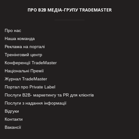
ПРО В2В МЕДІА-ГРУПУ TRADEMASTER
Про нас
Наша команда
Реклама на порталі
Тренінговий центр
Конференції TradeMaster
Національні Премії
Журнал TradeMaster
Портал про Private Label
Послуги В2В- маркетингу та PR для клієнтів
Послуги з надання інформації
Відгуки
Контакти
Вакансії