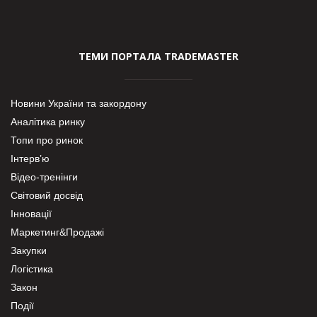
ТЕМИ ПОРТАЛА TRADEMASTER
Новини України та закордону
Аналітика ринку
Топи про ринок
Інтерв’ю
Відео-тренінги
Світовий досвід
Інновації
Маркетинг&Продажі
Закупки
Логістика
Закон
Події