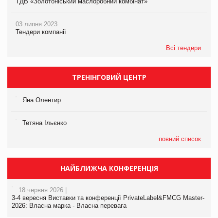
ТДВ «Золотоніський маслоробний комбінат»
03 липня 2023
Тендери компанії
Всі тендери
ТРЕНІНГОВИЙ ЦЕНТР
Яна Олентир
Тетяна Ільєнко
повний список
НАЙБЛИЖЧА КОНФЕРЕНЦІЯ
18 червня 2026 |
3-4 вересня Виставки та конференції PrivateLabel&FMCG Master-
2026: Власна марка - Власна перевага