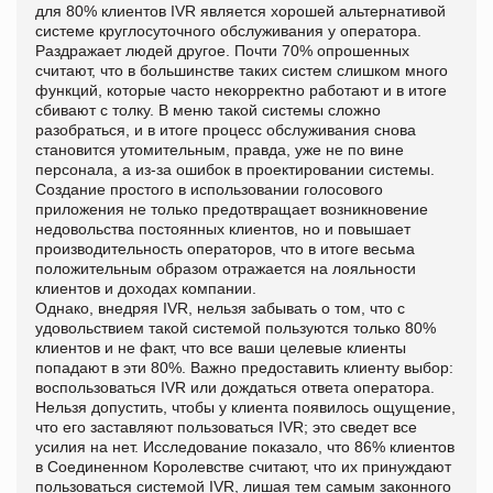
для 80% клиентов IVR является хорошей альтернативой
системе круглосуточного обслуживания у оператора.
Раздражает людей другое. Почти 70% опрошенных
считают, что в большинстве таких систем слишком много
функций, которые часто некорректно работают и в итоге
сбивают с толку. В меню такой системы сложно
разобраться, и в итоге процесс обслуживания снова
становится утомительным, правда, уже не по вине
персонала, а из-за ошибок в проектировании системы.
Создание простого в использовании голосового
приложения не только предотвращает возникновение
недовольства постоянных клиентов, но и повышает
производительность операторов, что в итоге весьма
положительным образом отражается на лояльности
клиентов и доходах компании.
Однако, внедряя IVR, нельзя забывать о том, что с
удовольствием такой системой пользуются только 80%
клиентов и не факт, что все ваши целевые клиенты
попадают в эти 80%. Важно предоставить клиенту выбор:
воспользоваться IVR или дождаться ответа оператора.
Нельзя допустить, чтобы у клиента появилось ощущение,
что его заставляют пользоваться IVR; это сведет все
усилия на нет. Исследование показало, что 86% клиентов
в Соединенном Королевстве считают, что их принуждают
пользоваться системой IVR, лишая тем самым законного