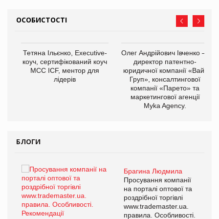
ОСОБИСТОСТІ
,
Тетяна Ільєнко, Executive-
Олег Андрійович Івченко —
ОВ
коуч, сертифікований коуч
директор патентно-
МСС ICF, ментор для
юридичної компанії «Вайз
лідерів
Груп», консалтингової
компанії «Парето» та
маркетингової агенції
Myka Agency.
БЛОГИ
Брагина Людмила
ї
Просування компанії
а
на порталі оптової та
роздрібної торгівлі
www.trademaster.ua.
і.
правила. Особливості.