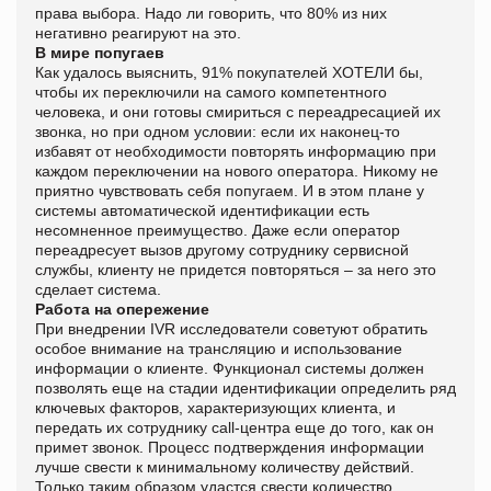
права выбора. Надо ли говорить, что 80% из них
негативно реагируют на это.
В мире попугаев
Как удалось выяснить, 91% покупателей ХОТЕЛИ бы,
чтобы их переключили на самого компетентного
человека, и они готовы смириться с переадресацией их
звонка, но при одном условии: если их наконец-то
избавят от необходимости повторять информацию при
каждом переключении на нового оператора. Никому не
приятно чувствовать себя попугаем. И в этом плане у
системы автоматической идентификации есть
несомненное преимущество. Даже если оператор
переадресует вызов другому сотруднику сервисной
службы, клиенту не придется повторяться – за него это
сделает система.
Работа на опережение
При внедрении IVR исследователи советуют обратить
особое внимание на трансляцию и использование
информации о клиенте. Функционал системы должен
позволять еще на стадии идентификации определить ряд
ключевых факторов, характеризующих клиента, и
передать их сотруднику call-центра еще до того, как он
примет звонок. Процесс подтверждения информации
лучше свести к минимальному количеству действий.
Только таким образом удастся свести количество