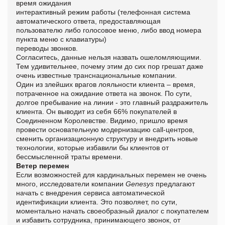
время ожидания
интерактивный режим работы (телефонная система
автоматического ответа, предоставляющая
пользователю либо голосовое меню, либо ввод номера
пункта меню с клавиатуры)
переводы звонков.
Согласитесь, данные нельзя назвать ошеломляющими.
Тем удивительнее, почему этим до сих пор грешат даже
очень известные транснациональные компании.
Один из злейших врагов лояльности клиента – время,
потраченное на ожидание ответа на звонок. По сути,
долгое пребывание на линии - это главный раздражитель
клиента. Он выводит из себя 66% покупателей в
Соединенном Королевстве. Видимо, пришло время
провести основательную модернизацию call-центров,
сменить организационную структуру и внедрить новые
технологии, которые избавили бы клиентов от
бессмысленной траты времени.
Ветер перемен
Если возможностей для кардинальных перемен не очень
много, исследователи компании
Genesys
предлагают
начать с внедрения сервиса автоматической
идентификации клиента. Это позволяет, по сути,
моментально начать своеобразный диалог с покупателем
и избавить сотрудника, принимающего звонок, от