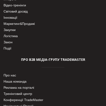
Відео-тренінги
Світовий досвід
Інновації
Маркетинг&Продажі
Закупки
Логістика
Закон
Події
ПРО В2В МЕДІА-ГРУПУ TRADEMASTER
Про нас
Наша команда
Реклама на порталі
Тренінговий центр
Конференції TradeMaster
Національні Премії