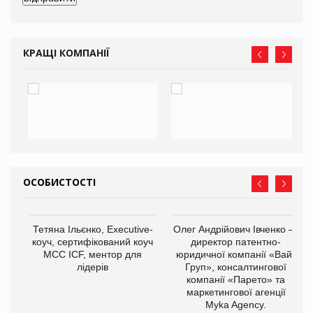
КРАЩІ КОМПАНІЇ
ОСОБИСТОСТІ
,
Тетяна Ільєнко, Executive-
Олег Андрійович Івченко —
ОВ
коуч, сертифікований коуч
директор патентно-
МСС ICF, ментор для
юридичної компанії «Вайз
лідерів
Груп», консалтингової
компанії «Парето» та
маркетингової агенції
Myka Agency.