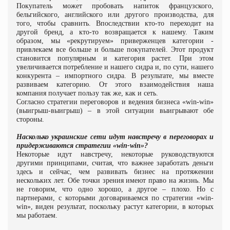
Покупатель может пробовать напиток французского,
бельгийского, английского или другого производства, для
того, чтобы сравнить. Впоследствии кто-то переходит на
другой бренд, а кто-то возвращается к нашему. Таким
образом, мы «рекрутируем» приверженцев категории -
привлекаем все больше и больше покупателей. Этот продукт
становится популярным и категория растет. При этом
увеличивается потребление и нашего сидра и, по сути, нашего
конкурента – импортного сидра. В результате, мы вместе
развиваем категорию. От этого взаимодействия наша
компания получает пользу так же, как и сеть.
Согласно стратегии переговоров и ведения бизнеса «
win
-
win
»
(выигрыш-выигрыш) – в этой ситуации выигрывают обе
стороны.
Насколько украинские сети идут навстречу в переговорах и
придерживаются стратегии
«
win
-
win
»
?
Некоторые идут навстречу, некоторые руководствуются
другими принципами, считая, что важнее заработать деньги
здесь и сейчас, чем развивать бизнес на протяжении
нескольких лет. Обе точки зрения имеют право на жизнь. Мы
не говорим, что одно хорошо, а другое – плохо. Но с
партнерами, с которыми договариваемся по стратегии «
win
-
win
», виден результат, поскольку растут категории, в которых
мы работаем.