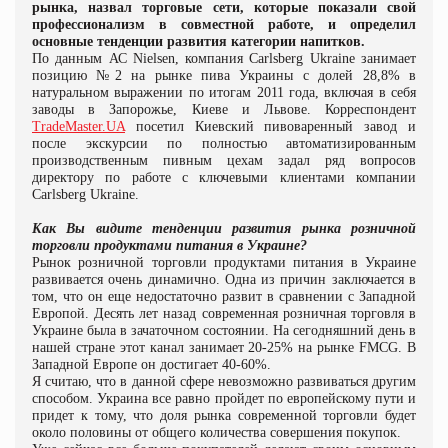
рынка, назвал торговые сети, которые показали свой
профессионализм в совместной работе, и определил
основные тенденции развития категории напитков.
По данным АС Nielsen, компания Carlsberg Ukraine занимает
позицию №2 на рынке пива Украины с долей 28,8% в
натуральном выражении по итогам 2011 года, включая в себя
заводы в Запорожье, Киеве и Львове. Корреспондент
TradeMaster.
UA
посетил Киевский пивоваренный завод и
после экскурсии по полностью автоматизированным
производственным пивным цехам задал ряд вопросов
директору по работе с ключевыми клиентами компании
Carlsberg Ukraine.
Как Вы видите тенденции развития рынка розничной
торговли продуктами питания в Украине?
Рынок розничной торговли продуктами питания в Украине
развивается очень динамично. Одна из причин заключается в
том, что он еще недостаточно развит в сравнении с Западной
Европой. Десять лет назад
современная розничная торговля
в
Украине был
а
в зачаточном состоянии. На сегодняшний день в
нашей стране
этот
канал занимает 20-25% на рынке
FMCG
. В
Западной Европе он достигает 40-60%.
Я считаю, что в данной сфере невозможно развиваться другим
способом. Украина все равно пройдет по европейскому пути и
придет к тому, что доля рынка современной торговли будет
около половины от общего количества совершения покупок.