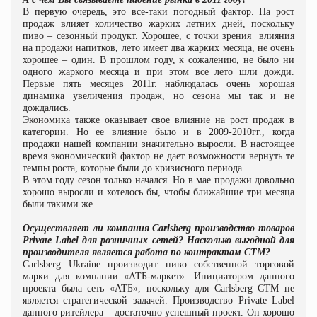
В первую очередь, это все-таки погодный фактор. На рост
продаж влияет количество жарких летних дней, поскольку
пиво – сезонный продукт. Хорошее, с точки зрения
влияния
на продажи напитков, лето имеет два жарких месяца, не очень
хорошее – один. В прошлом году, к сожалению, не было ни
одного жаркого месяца и при этом все лето шли дожди.
Первые пять месяцев 2011г. наблюдалась очень хорошая
динамика увеличения продаж, но сезона мы так и не
дождались.
Экономика также оказывает свое влияние на рост продаж в
категории. Но ее влияние было и в 2009-2010гг., когда
продажи нашей компании значительно выросли. В настоящее
время экономический фактор не дает возможности вернуть те
темпы роста, которые были до кризисного периода.
В этом году сезон только начался. Но в мае продажи довольно
хорошо выросли и хотелось бы, чтобы ближайшие три месяца
были такими же.
Осуществляет ли компания C
a
rlsberg производство товаров
Private Label для розничных сетей? Насколько выгодной для
производителя является работа по контрактам СТМ?
Carlsberg
Ukraine
производит пиво собственной торговой
марки для компании «АТБ-маркет». Инициатором данного
проекта была сеть «АТБ», поскольку для Carlsberg СТМ не
является стратегической задачей. Производство
Private
Label
данного ритейлера – достаточно успешный проект. Он хорошо