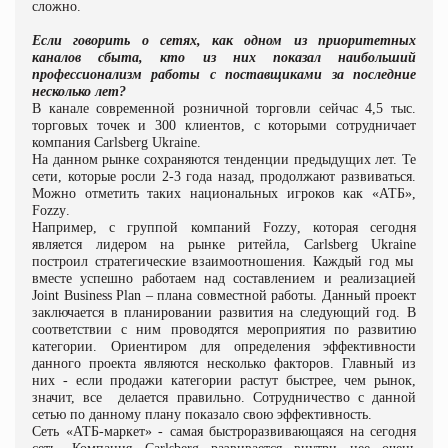
сложно.
Если говорить о сетях, как одном из приоритетных
каналов сбыта, кто из них показал наибольший
профессионализм работы с поставщиками за последние
несколько лет?
В канале современной розничной торговли сейчас 4,5 тыс.
торговых точек и 300 клиентов, с которыми сотрудничает
компания
Carlsberg
Ukraine
.
На данном рынке сохраняются тенденции предыдущих лет. Те
сети, которые росли 2-3 года назад, продолжают развиваться.
Можно отметить таких национальных игроков как «АТБ»,
Fozzy
.
Например, с группой компаний
Fozzy
, которая сегодня
является лидером на рынке ритейла,
Carlsberg
Ukraine
построил стратегические взаимоотношения. Каждый год мы
вместе успешно работаем над составлением и реализацией
Joint
Business
Plan
– плана совместной работы. Данный проект
заключается в планировании развития на следующий год. В
соответствии с ним проводятся мероприятия по развитию
категории. Ориентиром для определения эффективности
данного проекта являются несколько факторов. Главный из
них - если продажи категории растут быстрее, чем рынок,
значит, все
делается правильно. Сотрудничество с данной
сетью по данному плану показало свою эффективность.
Сеть «АТБ-маркет» - самая быстроразвивающаяся на сегодня