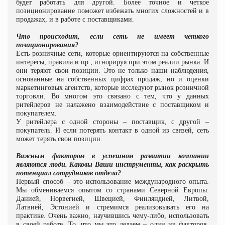
будет работать для другой. Более точное и четкое
позиционирование поможет избежать многих сложностей и в
продажах, и в работе с поставщиками.
Что происходит, если сеть не имеет четкого
позиционирования?
Есть розничные сети, которые ориентируются на собственные
интересы, правила и пр., игнорируя при этом реалии рынка. И
они теряют свои позиции. Это не только наши наблюдения,
основанные на собственных цифрах продаж, но и оценки
маркетинговых агентств, которые исследуют рынок розничной
торговли. Во многом это связано с тем, что у данных
ритейлеров не налажено взаимодействие с поставщиком и
покупателем.
У ритейлера с одной стороны – поставщик, с другой –
покупатель. И если потерять контакт в одной из связей, сеть
может терять свои позиции.
Важным фактором в успешном развитии компании
являются люди. Каковы Ваши инструменты, как раскрыть
потенциал сотрудников отдела?
Первый способ – это использование международного опыта.
Мы обмениваемся опытом со странами Северной Европы:
Данией, Норвегией, Швецией, Финляндией, Литвой,
Латвией, Эстонией и стремимся реализовывать его на
практике. Очень важно, научившись чему-либо, использовать
в своей работе. То, что мы это делаем – один из факторов,