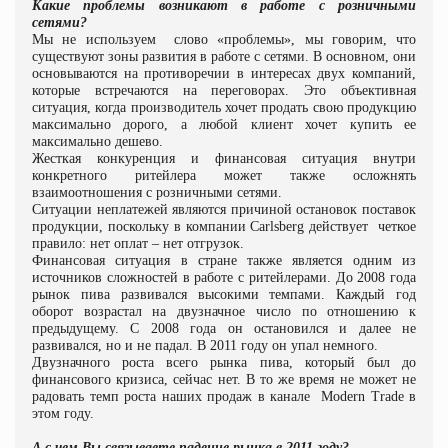
Какие проблемы возникают в работе с розничными
сетями?
Мы не используем
слово «проблемы», мы говорим, что
существуют зоны развития в работе с сетями. В основном, они
основываются на противоречии в интересах двух компаний,
которые встречаются на переговорах. Это объективная
ситуация, когда производитель хочет продать свою продукцию
максимально дорого, а любой клиент хочет купить ее
максимально дешево.
Жесткая конкуренция и финансовая ситуация внутри
конкретного ритейлера может также осложнять
взаимоотношения с розничными сетями.
Ситуации неплатежей являются причиной остановок поставок
продукции, поскольку в компании Carlsberg действует
четкое
правило: нет оплат – нет отгрузок.
Финансовая ситуация в стране также является одним из
источников сложностей в работе с ритейлерами. До 2008 года
рынок пива развивался высокими темпами. Каждый год
оборот возрастал на двузначное число по отношению к
предыдущему. С 2008 года он остановился и далее не
развивался, но и не падал. В 2011 году он упал немного.
Двузначного роста всего рынка пива, который был до
финансового кризиса, сейчас нет.
В то же время не может не
радовать темп роста наших продаж в канале
Modern
Trade
в
этом году.
А с чем Вы связываете падение рынка в 2011 году?