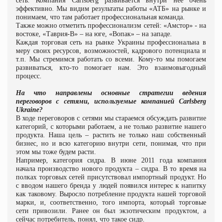
сеть. Компания
Carlsberg
развивается внутри нее очень
эффективно. Мы видим результаты работы «АТБ» на рынке и
понимаем, что там работает профессиональная команда.
Также можно отметить профессионализм сетей: «Амстор» - на
востоке, «Таврия-В» – на юге, «Вопак» – на западе.
Каждая торговая сеть на рынке Украины профессиональна в
меру своих ресурсов, возможностей, кадрового потенциала и
т.п. Мы стремимся работать со всеми. Кому-то мы помогаем
развиваться, кто-то помогает нам. Это взаимовыгодный
процесс.
На что направлены основные стратегии ведения
переговоров с сетями, используемые компанией
Carlsberg
Ukraine
?
В ходе переговоров с сетями мы стараемся обсуждать развитие
категорий, с которыми работаем, а не только развитие нашего
продукта. Наша цель – растить не только наш собственный
бизнес, но и всю категорию внутри сети, понимая, что при
этом мы тоже будем расти.
Например, категория сидра. В июне 2011 года компания
начала производство нового продукта – сидра. В то время на
полках торговых сетей присутствовал импортный продукт. Но
с вводом нашего бренда у людей появился интерес к напитку
как таковому. Выросло потребление продукта нашей торговой
марки, и, соответственно, того импорта, который торговые
сети привозили. Ранее он был экзотическим продуктом, а
сейчас потребитель, понял, что такое сидр.