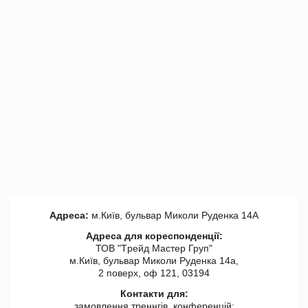
Адреса:
м.Київ, бульвар Миколи Руденка 14А
Адреса для кореспонденції:
ТОВ "Tрейд Мастер Груп"
м.Київ, бульвар Миколи Руденка 14а,
2 поверх, оф 121, 03194
Контакти для:
замовлення треннгів, конференцій: