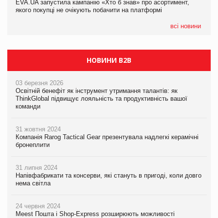
EVA.UA запустила кампанію «Хто б знав» про асортимент,
05.08.2026
якого покупці не очікують побачити на платформі
Мережа супермаркетів VARUS купує мережу магазинів
формату convenience store КОЛО: об’єднана компанія
налічуватиме 374 магазини
всі новини
НОВИНИ B2B
03 березня 2026
Освітній бенефіт як інструмент утримання талантів: як
ThinkGlobal підвищує лояльність та продуктивність вашої
команди
31 жовтня 2024
Компанія Rarog Tactical Gear презентувала надлегкі керамічні
бронеплити
31 липня 2024
Напівфабрикати та консерви, які стануть в пригоді, коли довго
нема світла
24 червня 2024
Meest Пошта і Shop-Express розширюють можливості