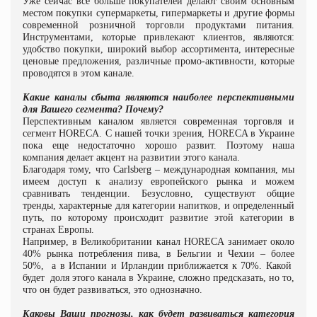
Уже сейчас все больше покупателей делают своим основным
местом покупки супермаркеты, гипермаркеты и другие формы
современной розничной торговли продуктами питания.
Инструментами, которые привлекают клиентов, являются:
удобство покупки, широкий выбор ассортимента, интересные
ценовые предложения, различные промо-активности, которые
проводятся в этом канале.
Какие каналы сбыта являются наиболее перспективными
для Вашего сегмента? Почему?
Перспективным каналом является современная торговля и
сегмент
HORECA
. С нашей точки зрения,
HORECA
в Украине
пока еще недостаточно хорошо развит. Поэтому наша
компания делает акцент на развитии этого канала.
Благодаря тому, что
Carlsberg
– международная компания, мы
имеем доступ к анализу европейского рынка и можем
сравнивать тенденции. Безусловно, существуют общие
тренды, характерные для категории напитков, и определенный
путь, по которому происходит развитие этой категории в
странах Европы.
Например, в Великобритании канал
HORECA
занимает около
40% рынка потребления пива, в Бельгии и Чехии – более
50%,
а в Испании и Ирландии приближается к 70%. Какой
будет
доля этого канала в Украине, сложно предсказать, но то,
что он будет развиваться, это однозначно.
Каковы Ваши прогнозы, как будет развиваться категория