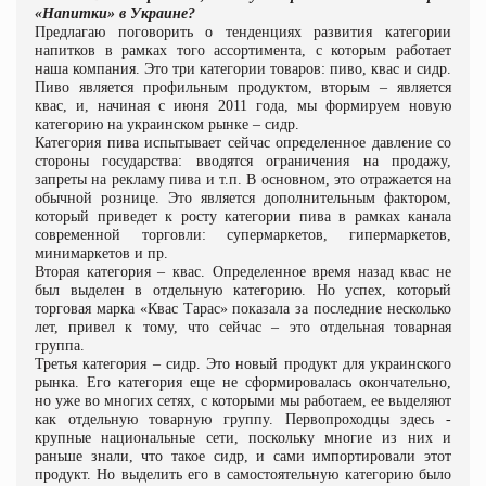
«Напитки» в Украине?
Предлагаю поговорить о тенденциях развития категории
напитков в рамках того ассортимента, с которым работает
наша компания. Это три категории товаров: пиво, квас и сидр.
Пиво является профильным продуктом, вторым – является
квас, и, начиная с июня 2011 года, мы формируем новую
категорию на украинском рынке – сидр.
Категория пива испытывает сейчас определенное давление со
стороны государства: вводятся ограничения на продажу,
запреты на рекламу пива и т.п. В основном, это отражается на
обычной рознице. Это является дополнительным фактором,
который приведет к росту категории пива в рамках канала
современной торговли: супермаркетов, гипермаркетов,
минимаркетов и пр.
Вторая категория – квас. Определенное время назад квас не
был выделен в отдельную категорию. Но успех, который
торговая марка «Квас Тарас» показала за последние несколько
лет, привел к тому, что сейчас – это отдельная товарная
группа.
Третья категория – сидр. Это новый продукт для украинского
рынка. Его категория еще не сформировалась окончательно,
но уже во многих сетях, с которыми мы работаем, ее выделяют
как отдельную товарную группу. Первопроходцы здесь -
крупные национальные сети, поскольку многие из них и
раньше знали, что такое сидр, и сами импортировали этот
продукт. Но выделить его в самостоятельную категорию было