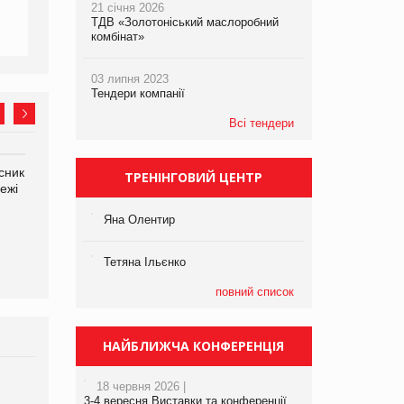
21 січня 2026
ТДВ «Золотоніський маслоробний
комбінат»
03 липня 2023
Тендери компанії
Всі тендери
сник
Олексій Логачов-Михайлов
Яна Сараніна, директор
ТРЕНІНГОВИЙ ЦЕНТР
ежі
Файно маркет Директор
компанії «УкраМарин»
департаменту з
Яна Олентир
виробництва
Тетяна Ільєнко
повний список
НАЙБЛИЖЧА КОНФЕРЕНЦІЯ
18 червня 2026 |
Брагина Людмила
3-4 вересня Виставки та конференції