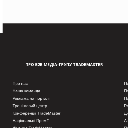
ПРО В2В МЕДІА-ГРУПУ TRADEMASTER
Про нас
П
Наша команда
П
Реклама на порталі
По
Тренінговий центр
Re
Конференції TradeMaster
Д
Національні Премії
А
Журнал TradeMaster
П