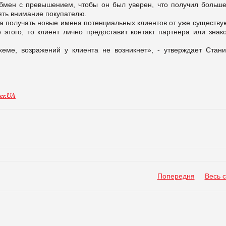
бмен с превышением, чтобы он был уверен, что получил больше
ять внимание покупателю.
а получать новые имена потенциальных клиентов от уже существу
этого, то клиент лично предоставит контакт партнера или знако
еме, возражений у клиента не возникнет», - утверждает Стани
er.UA
Попередня
Весь 