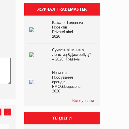
ЖУРНАЛ TRADEMASTER
Каталог Головних
Проєктів
PrivateLabel –
2026
Сучасні рішення в
Логістиці&Дистрибуції
– 2026. Травень
Новинки.
Просування
брендів
FMCG.Березень
2026
Всі журнали
ТЕНДЕРИ