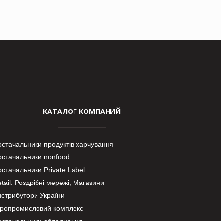
КАТАЛОГ КОМПАНИЙ
остачальники продуктів харчування
остачальники nonfood
стачальники Private Label
tail. Роздрібні мережі, Магазини
истрибутори України
гропромисловий комплекс
остачальники обладнання