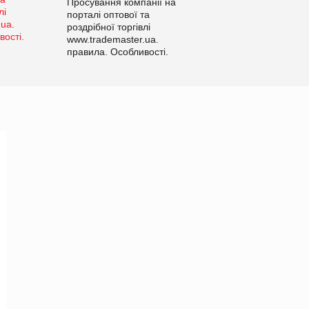
Просування компанії на
порталі оптової та
роздрібної торгівлі
www.trademaster.ua.
правила. Особливості.
Рекомендації