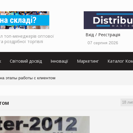
Вхід
Реєстрація
л топ-менеджерів оптової
та роздрібної торгівлі
07 серпня 2026
к
Світовий досвід
Інновації
Маркетинг
Каталог Ком
на этапы работы с клиентом
18 ли
НТОМ