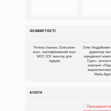
ОСОБИСТОСТІ
арас Ігорович,
Тетяна Ільєнко, Executive-
Олег Андрійович
иробництва ТОВ
коуч, сертифікований коуч
директор пат
Герчак"
МСС ICF, ментор для
юридичної компа
лідерів
Груп», консал
компанії «Пар
маркетингової
Myka Agen
БЛОГИ
Брагина Людмила