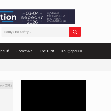
паній
Логістика
Тренінги
Конференції
пня 2012