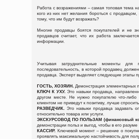
Работа с возражениями – самая топовая
тема н
кого из них нет желания бороться с продавцом, 
тому, что им будут возражать?
Многие продавцы боятся покупателей и не зна
продавцов считает, что их работа заключаетс
информации.
Учитывая затруднительные моменты для 
последовательность, в которой продавец должен 
продавца. Эксперт выделяет следующие этапы п
ГОСТЬ, ХОЗЯИН.
Демонстрация элементарных п
КЛЮЧ К УХУ.
Это навыки продавца, направленн
другом месте. Не
нужно покупателю что-либо
клиентом не приведут к позитиву, лучше спросит
РАЗВЕДЧИК.
Это навыки продавца задавать о
относительно товара или услуги.
ЭКСКУРСОВОД ПО ПОЛЬЗАМ (финансовый кон
демонстрации польз и выгод, чтобы в его разуме
КАССИР
.
Ключевой момент – решение о покупке
проявлять максимальную настойчивость для пол