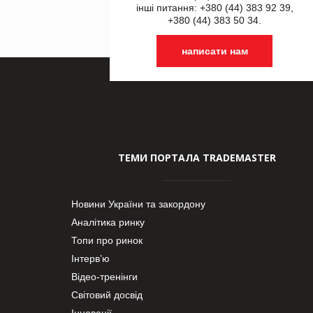
інші питання: +380 (44) 383 92 39,
+380 (44) 383 50 34.
написати нам
ТЕМИ ПОРТАЛА TRADEMASTER
Новини України та закордону
Аналітика ринку
Топи про ринок
Інтерв’ю
Відео-тренінги
Світовий досвід
Інновації