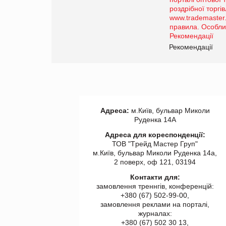
Просування компанії на
порталі оптової та
роздрібної торгівлі
www.trademaster.ua.
правила. Особливості.
ії
Рекомендації
Адреса:
м.Київ, бульвар Миколи
Руденка 14А
Адреса для кореспонденції:
ТОВ "Tрейд Мастер Груп"
м.Київ, бульвар Миколи Руденка 14а,
2 поверх, оф 121, 03194
Контакти для:
замовлення треннгів, конференцій:
+380 (67) 502-99-00,
замовлення реклами на порталі,
журналах:
+380 (67) 502 30 13,