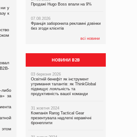
Продажі Hugo Boss впали на 9%
05.08.2026
 ни у
Мережа супермаркетів VARUS купує
азу к
06.08.2026
мережу магазинів формату
07.08.2026
Аргентина повертається з
convenience store КОЛО: об’єднана
Франція заборонила рекламні дзвінки
продуктами птахівництва на
компанія налічуватиме 374 магазини
без згоди клієнтів
європейський ринок
ство
оком
05.08.2026
всі новини
Російська атака 5 серпня стала
одним із наймасштабніших ударів по
українському бізнесу за час
повномасштабної війни
НОВИНИ B2B
овал
 В2В-
03 березня 2026
Освітній бенефіт як інструмент
утримання талантів: як ThinkGlobal
підвищує лояльність та
-либо
продуктивність вашої команди
а» за
иента
31 жовтня 2024
Компанія Rarog Tactical Gear
ратной
презентувала надлегкі керамічні
бронеплити
 этом