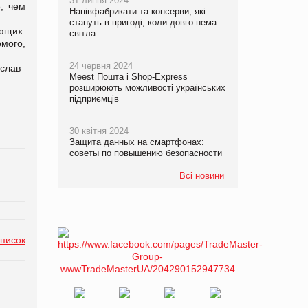
31 липня 2024
, чем
Напівфабрикати та консерви, які
стануть в пригоді, коли довго нема
ющих.
світла
мого,
24 червня 2024
слав
Meest Пошта і Shop-Express
розширюють можливості українських
підприємців
30 квітня 2024
Защита данных на смартфонах:
советы по повышению безопасности
Всі новини
список