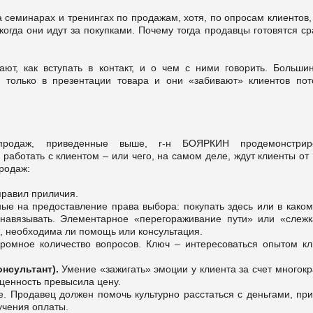
а семинарах и тренингах по продажам
, хотя, по опросам клиентов,
когда они идут за покупками.
Почему тогда продавцы готовятся ср
ют, как вступать в контакт, и о чем с ними говорить. Большин
я только в презентации товара и они «забивают» клиентов пот
продаж, приведенные выше, г-н БОЯРКИН продемонстрир
работать с клиентом – или чего, на самом деле, ждут клиенты от
родаж:
равил приличия.
ые на предоставление права выбора: покупать здесь или в каком
 навязывать. Элементарное «перегораживание пути» или «слежк
ь, необходима ли помощь или консультация.
громное количество вопросов. Ключ – интересоваться опытом кл
сультант).
Умение «зажигать» эмоции у клиента за счет многок
 ценность превысила цену.
. Продавец должен помочь культурно расстаться с деньгами, при
учения оплаты.