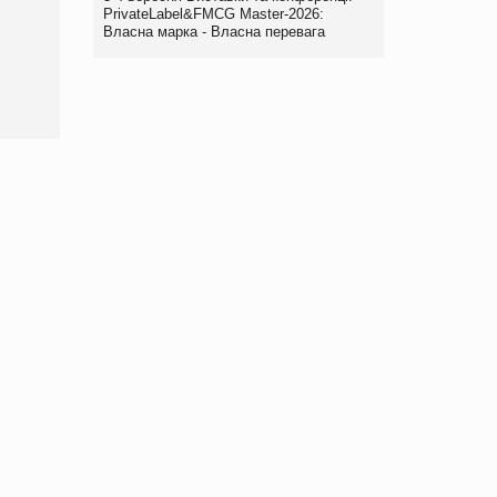
Просування компанії на
PrivateLabel&FMCG Master-2026:
порталі оптової та
Власна марка - Власна перевага
роздрібної торгівлі
www.trademaster.ua.
правила. Особливості.