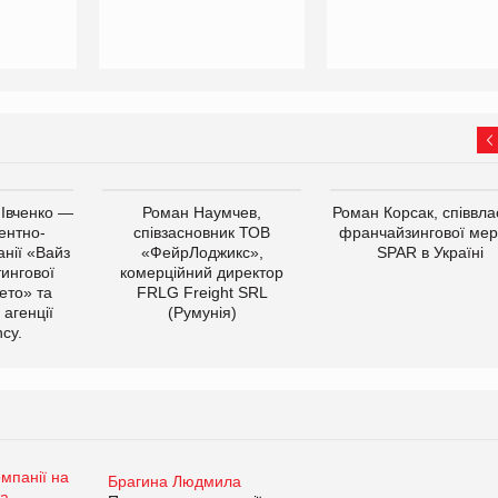
 Івченко —
Роман Наумчев,
Роман Корсак, співвла
ентно-
співзасновник ТОВ
франчайзингової мер
нії «Вайз
«ФейрЛоджикс»,
SPAR в Україні
тингової
комерційний директор
ето» та
FRLG Freight SRL
 агенції
(Румунія)
cy.
Брагина Людмила