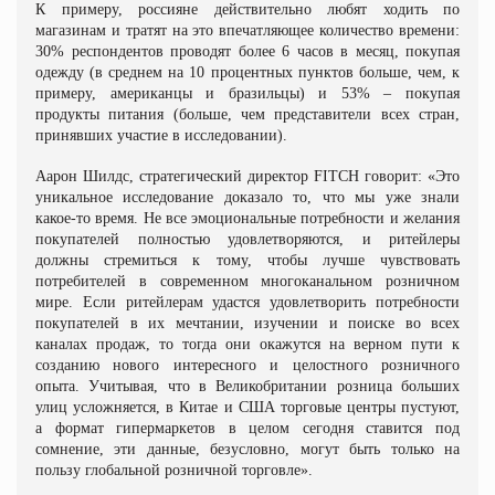
К примеру, россияне действительно любят ходить по
магазинам и тратят на это впечатляющее количество времени:
30% респондентов проводят более 6 часов в месяц, покупая
одежду (в среднем на 10 процентных пунктов больше, чем, к
примеру, американцы и бразильцы) и 53% – покупая
продукты питания (больше, чем представители всех стран,
принявших участие в исследовании).
Аарон Шилдс, стратегический директор FITCH говорит: «Это
уникальное исследование доказало то, что мы уже знали
какое-то время. Не все эмоциональные потребности и желания
покупателей полностью удовлетворяются, и ритейлеры
должны стремиться к тому, чтобы лучше чувствовать
потребителей в современном многоканальном розничном
мире. Если ритейлерам удастся удовлетворить потребности
покупателей в их мечтании, изучении и поиске во всех
каналах продаж, то тогда они окажутся на верном пути к
созданию нового интересного и целостного розничного
опыта. Учитывая, что в Великобритании розница больших
улиц усложняется, в Китае и США торговые центры пустуют,
а формат гипермаркетов в целом сегодня ставится под
сомнение, эти данные, безусловно, могут быть только на
пользу глобальной розничной торговле».