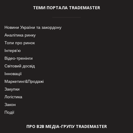
ТЕМИ ПОРТАЛА TRADEMASTER
Новини України та закордону
Аналітика ринку
Топи про ринок
Інтерв’ю
Відео-тренінги
Світовий досвід
Інновації
Маркетинг&Продажі
Закупки
Логістика
Закон
Події
ПРО В2В МЕДІА-ГРУПУ TRADEMASTER