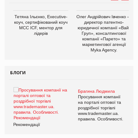
,
Тетяна Ільєнко, Executive-
Олег Андрійович Івченко —
ОВ
коуч, сертифікований коуч
директор патентно-
МСС ICF, ментор для
юридичної компанії «Вайз
лідерів
Груп», консалтингової
компанії «Парето» та
маркетингової агенції
Myka Agency.
БЛОГИ
Брагина Людмила
ї
Просування компанії
а
на порталі оптової та
роздрібної торгівлі
www.trademaster.ua.
і.
правила. Особливості.
Рекомендації
Ре