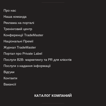
Про нас
Наша команда
Реклама на порталі
Тренінговий центр
Конференції TradeMaster
Національні Премії
Журнал TradeMaster
Портал про Private Label
Послуги В2В- маркетингу та PR для клієнтів
Послуги з надання інформації
Відгуки
Контакти
Вакансії
КАТАЛОГ КОМПАНИЙ