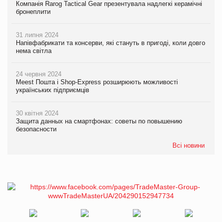
Компанія Rarog Tactical Gear презентувала надлегкі керамічні
бронеплити
31 липня 2024
Напівфабрикати та консерви, які стануть в пригоді, коли довго
нема світла
24 червня 2024
Meest Пошта і Shop-Express розширюють можливості
українських підприємців
30 квітня 2024
Защита данных на смартфонах: советы по повышению
безопасности
Всі новини