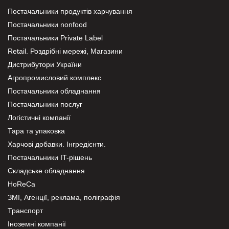
Постачальники продуктів харчування
Постачальники nonfood
Постачальники Private Label
Retail. Роздрібні мережі, Магазини
Дистрибутори України
Агропромисловий комплекс
Постачальники обладнання
Постачальники послуг
Логістичні компанії
Тара та упаковка
Харчові добавки. Інгредієнти.
Постачальники IT-рішень
Складське обладнання
HoReCa
ЗМІ, Агенції, реклама, поліграфія
Транспорт
Іноземні компанії