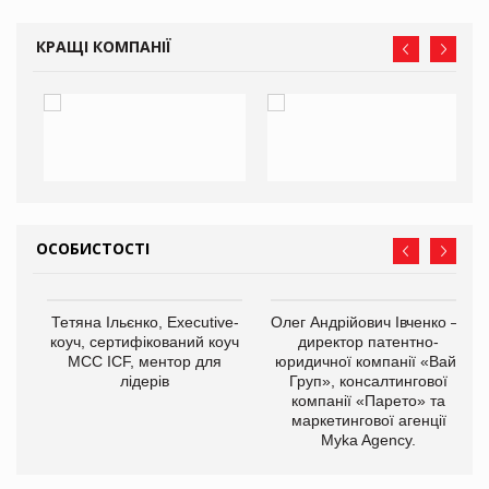
КРАЩІ КОМПАНІЇ
ОСОБИСТОСТІ
,
Тетяна Ільєнко, Executive-
Олег Андрійович Івченко —
ОВ
коуч, сертифікований коуч
директор патентно-
МСС ICF, ментор для
юридичної компанії «Вайз
лідерів
Груп», консалтингової
компанії «Парето» та
маркетингової агенції
Myka Agency.