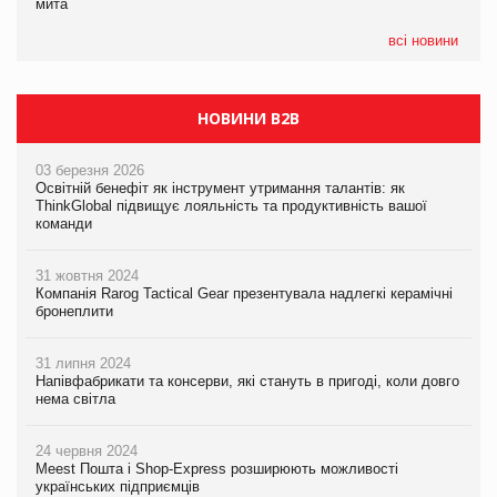
мита
Сергій Лісунов про заморожені хлібобулочні вироби на
інтелекту
PrivateLabel&FMCG Master 2026
всі новини
НОВИНИ B2B
03 березня 2026
Освітній бенефіт як інструмент утримання талантів: як
ThinkGlobal підвищує лояльність та продуктивність вашої
команди
31 жовтня 2024
Компанія Rarog Tactical Gear презентувала надлегкі керамічні
бронеплити
31 липня 2024
Напівфабрикати та консерви, які стануть в пригоді, коли довго
нема світла
24 червня 2024
Meest Пошта і Shop-Express розширюють можливості
українських підприємців