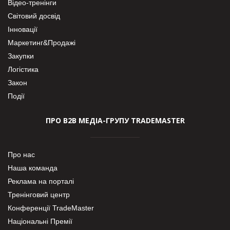
Відео-тренінги
Світовий досвід
Інновації
Маркетинг&Продажі
Закупки
Логістика
Закон
Події
ПРО В2В МЕДІА-ГРУПУ TRADEMASTER
Про нас
Наша команда
Реклама на порталі
Тренінговий центр
Конференції TradeMaster
Національні Премії