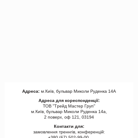
Адреса:
м.Київ, бульвар Миколи Руденка 14А
Адреса для кореспонденції:
ТОВ "Tрейд Мастер Груп"
м.Київ, бульвар Миколи Руденка 14а,
2 поверх, оф 121, 03194
Контакти для:
замовлення треннгів, конференцій:
+380 (67) 502-99-00,