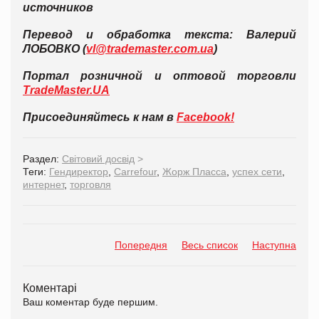
источников
Перевод и обработка текста: Валерий
ЛОБОВКО (
vl@trademaster.com.ua
)
Портал розничной и оптовой торговли
TradeMaster.UA
Присоединяйтесь к нам в
Facebook!
Раздел:
Світовий досвід
>
Теги:
Гендиректор
,
Carrefour
,
Жорж Пласса
,
успех сети
,
интернет
,
торговля
Попередня
Весь список
Наступна
Коментарі
Ваш коментар буде першим.