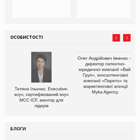
ОСОБИСТОСТІ
,
Олег Андрійович Івченко —
ОВ
директор патентно-
юридичної компанії «Вайз
Груп», консалтингової
компанії «Парето» та
маркетингової агенції
Тетяна Ільєнко, Executive-
Myka Agency.
коуч, сертифікований коуч
МСС ICF, ментор для
лідерів
БЛОГИ