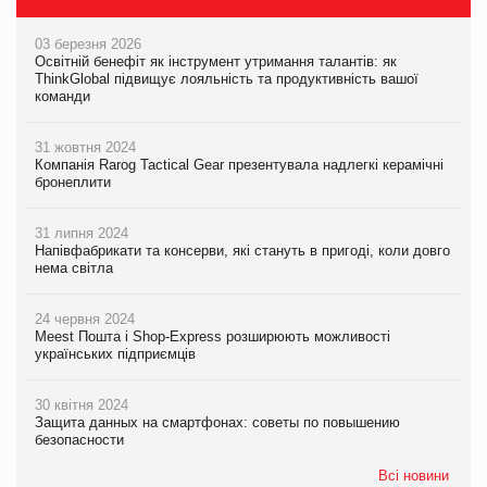
03 березня 2026
Освітній бенефіт як інструмент утримання талантів: як
ThinkGlobal підвищує лояльність та продуктивність вашої
команди
31 жовтня 2024
Компанія Rarog Tactical Gear презентувала надлегкі керамічні
бронеплити
31 липня 2024
Напівфабрикати та консерви, які стануть в пригоді, коли довго
нема світла
24 червня 2024
Meest Пошта і Shop-Express розширюють можливості
українських підприємців
30 квітня 2024
Защита данных на смартфонах: советы по повышению
безопасности
Всі новини