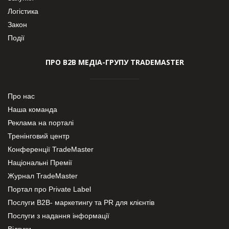
Логістика
Закон
Події
ПРО В2В МЕДІА-ГРУПУ TRADEMASTER
Про нас
Наша команда
Реклама на порталі
Тренінговий центр
Конференції TradeMaster
Національні Премії
Журнал TradeMaster
Портал про Private Label
Послуги В2В- маркетингу та PR для клієнтів
Послуги з надання інформації
Відгуки