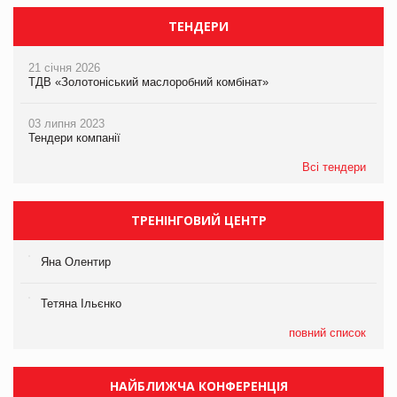
ТЕНДЕРИ
21 січня 2026
ТДВ «Золотоніський маслоробний комбінат»
03 липня 2023
Тендери компанії
Всі тендери
ТРЕНІНГОВИЙ ЦЕНТР
Яна Олентир
Тетяна Ільєнко
повний список
НАЙБЛИЖЧА КОНФЕРЕНЦІЯ