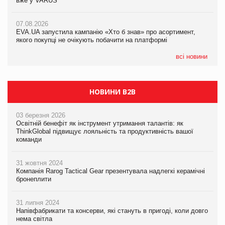
вже у VARUS
Смачна новинка для хвостатих: у VARUS з’явилися паучі
07.08.2026
Varto Paw expert від власної ТМ Varto!
Франція заборонила рекламні дзвінки без згоди клієнтів
07.08.2026
EVA.UA запустила кампанію «Хто б знав» про асортимент,
05.08.2026
якого покупці не очікують побачити на платформі
Мережа супермаркетів VARUS купує мережу магазинів
формату convenience store КОЛО: об’єднана компанія
налічуватиме 374 магазини
всі новини
НОВИНИ B2B
03 березня 2026
Освітній бенефіт як інструмент утримання талантів: як
ThinkGlobal підвищує лояльність та продуктивність вашої
команди
31 жовтня 2024
Компанія Rarog Tactical Gear презентувала надлегкі керамічні
бронеплити
31 липня 2024
Напівфабрикати та консерви, які стануть в пригоді, коли довго
нема світла