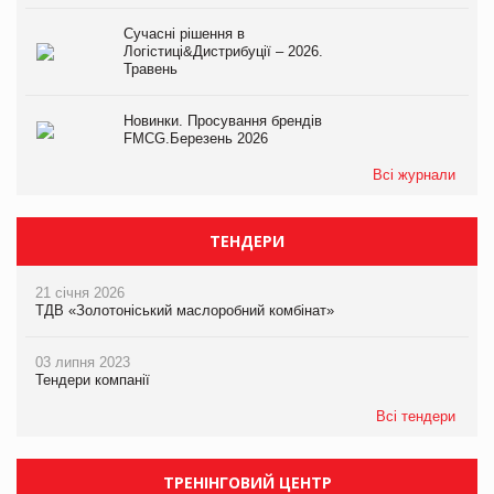
Сучасні рішення в
Логістиці&Дистрибуції – 2026.
Травень
Новинки. Просування брендів
FMCG.Березень 2026
Всі журнали
ТЕНДЕРИ
21 січня 2026
ТДВ «Золотоніський маслоробний комбінат»
03 липня 2023
Тендери компанії
Всі тендери
ТРЕНІНГОВИЙ ЦЕНТР