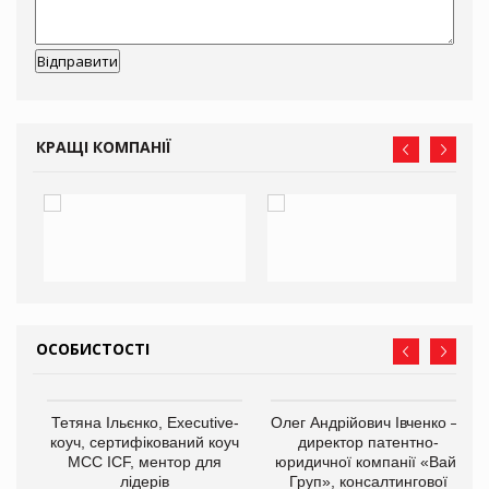
КРАЩІ КОМПАНІЇ
ОСОБИСТОСТІ
,
Тетяна Ільєнко, Executive-
Олег Андрійович Івченко —
ОВ
коуч, сертифікований коуч
директор патентно-
МСС ICF, ментор для
юридичної компанії «Вайз
лідерів
Груп», консалтингової