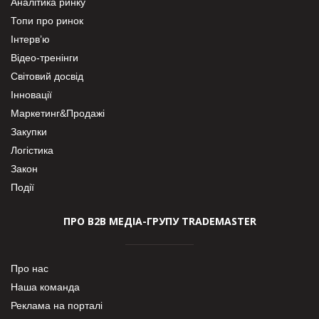
Аналітика ринку
Топи про ринок
Інтерв’ю
Відео-тренінги
Світовий досвід
Інновації
Маркетинг&Продажі
Закупки
Логістика
Закон
Події
ПРО В2В МЕДІА-ГРУПУ TRADEMASTER
Про нас
Наша команда
Реклама на порталі