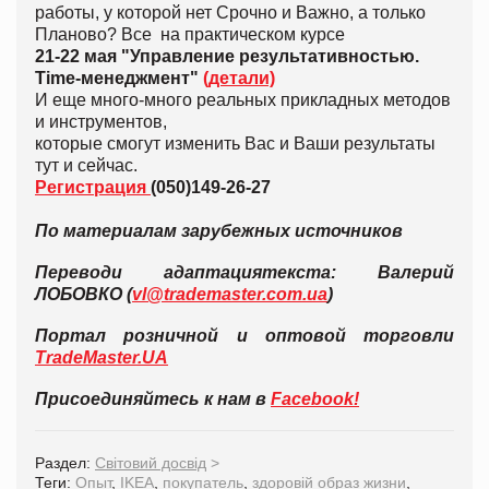
работы, у которой нет Срочно и Важно, а только
Планово? Все на практическом курсе
21-22 мая "Управление результативностью.
Time-менеджмент"
(детали)
И еще много-много реальных прикладных методов
и инструментов,
которые смогут изменить Вас и Ваши результаты
тут и сейчас.
Регистрация
(050)149-26-27
По материалам зарубежных источников
Перевод
и адаптация
текста: Валерий
ЛОБОВКО (
vl@trademaster.com.ua
)
Портал розничной и оптовой торговли
TradeMaster.UA
Присоединяйтесь к нам в
Facebook!
Раздел:
Світовий досвід
>
Теги:
Опыт
,
IKEA
,
покупатель
,
здоровій образ жизни
,