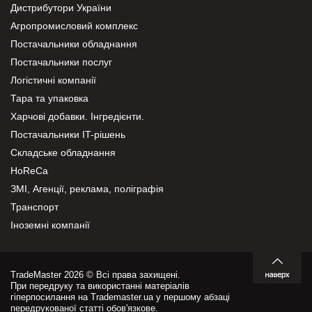
Дистрибутори України
Агропромисловий комплекс
Постачальники обладнання
Постачальники послуг
Логістичні компанії
Тара та упаковка
Харчові добавки. Інгредієнти.
Постачальники IT-рішень
Складське обладнання
HoReCa
ЗМІ, Агенції, реклама, поліграфія
Транспорт
Іноземні компанії
TradeMaster 2026 © Всі права захищені.
При передруку та використанні матеріалів
гіперпосилання на Trademaster.ua у першому абзаці
передрукованої статті обов'язкове.