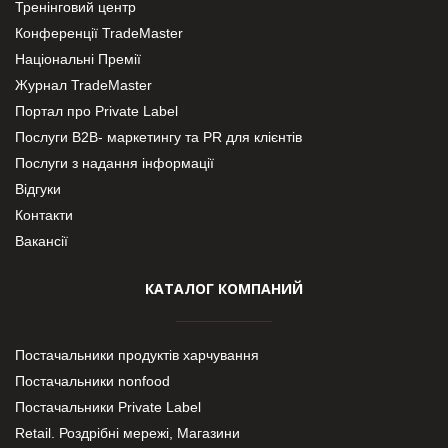
Тренінговий центр
Конференції TradeMaster
Національні Премії
Журнал TradeMaster
Портал про Private Label
Послуги В2В- маркетингу та PR для клієнтів
Послуги з надання інформації
Відгуки
Контакти
Вакансії
КАТАЛОГ КОМПАНИЙ
Постачальники продуктів харчування
Постачальники nonfood
Постачальники Private Label
Retail. Роздрібні мережі, Магазини