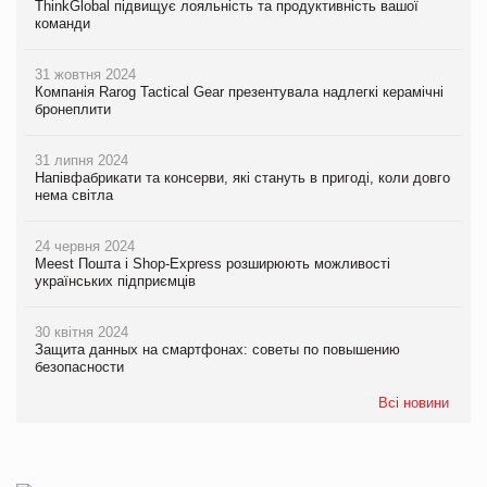
ThinkGlobal підвищує лояльність та продуктивність вашої
команди
31 жовтня 2024
Компанія Rarog Tactical Gear презентувала надлегкі керамічні
бронеплити
31 липня 2024
Напівфабрикати та консерви, які стануть в пригоді, коли довго
нема світла
24 червня 2024
Meest Пошта і Shop-Express розширюють можливості
українських підприємців
30 квітня 2024
Защита данных на смартфонах: советы по повышению
безопасности
Всі новини