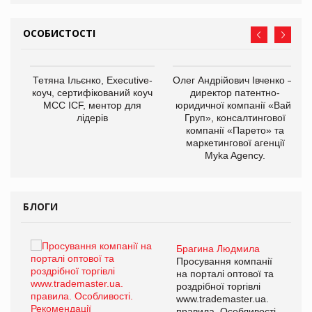
ОСОБИСТОСТІ
,
Тетяна Ільєнко, Executive-
Олег Андрійович Івченко —
ОВ
коуч, сертифікований коуч
директор патентно-
МСС ICF, ментор для
юридичної компанії «Вайз
лідерів
Груп», консалтингової
компанії «Парето» та
маркетингової агенції
Myka Agency.
БЛОГИ
Брагина Людмила
ї
Просування компанії
а
на порталі оптової та
роздрібної торгівлі
www.trademaster.ua.
і.
правила. Особливості.