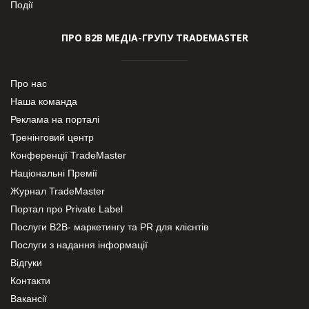
Події
ПРО В2В МЕДІА-ГРУПУ TRADEMASTER
Про нас
Наша команда
Реклама на порталі
Тренінговий центр
Конференції TradeMaster
Національні Премії
Журнал TradeMaster
Портал про Private Label
Послуги В2В- маркетингу та PR для клієнтів
Послуги з надання інформації
Відгуки
Контакти
Вакансії