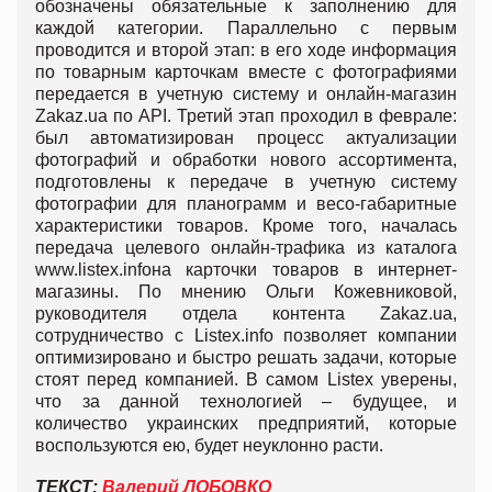
обозначены обязательные к заполнению для
каждой категории. Параллельно с первым
проводится и второй этап: в его ходе информация
по товарным карточкам вместе с фотографиями
передается в учетную систему и онлайн-магазин
Zakaz.ua по API. Третий этап проходил в феврале:
был автоматизирован процесс актуализации
фотографий и обработки нового ассортимента,
подготовлены к передаче в учетную систему
фотографии для планограмм и весо-габаритные
характеристики товаров. Кроме того, началась
передача целевого онлайн-трафика из каталога
www.listex.infoна карточки товаров в интернет-
магазины. По мнению Ольги Кожевниковой,
руководителя отдела контента Zakaz.ua,
сотрудничество с Listex.info позволяет компании
оптимизировано и быстро решать задачи, которые
стоят перед компанией. В самом Listex уверены,
что за данной технологией – будущее, и
количество украинских предприятий, которые
воспользуются ею, будет неуклонно расти.
ТЕКСТ:
Валерий ЛОБОВКО