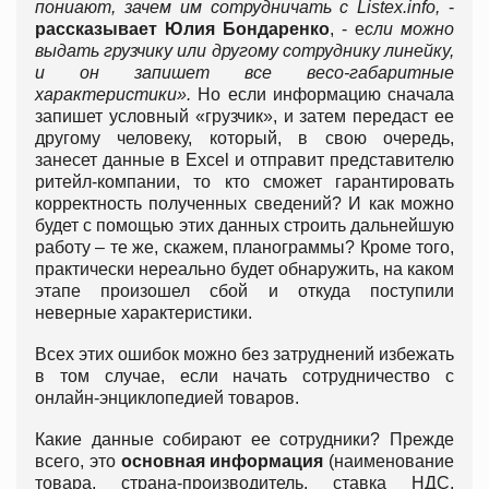
пониают, зачем им сотрудничать с
Listex.info
,
-
рассказывает Юлия Бондаренко
, - е
сли можно
вы
дать грузчику или другому сотруднику линейку,
и он запишет все весо-габаритные
характеристики».
Но если информацию сначала
запишет условный «грузчик», и затем передаст ее
другому человеку, который, в свою очередь,
занесет данные в Excel и отправит представителю
ритейл-компании, то кто сможет гарантировать
корректность полученных сведений? И как можно
будет с помощью этих данных строить дальнейшую
работу – те же, скажем, планограммы? Кроме того,
практически нереально будет обнаружить, на каком
этапе произошел сбой и откуда поступили
неверные характеристики.
Всех этих ошибок можно без затруднений избежать
в том случае, если начать сотрудничество с
онлайн-энциклопедией товаров.
Какие данные собирают ее сотрудники? Прежде
всего, это
основная информация
(наименование
товара, страна-производитель, ставка НДС,