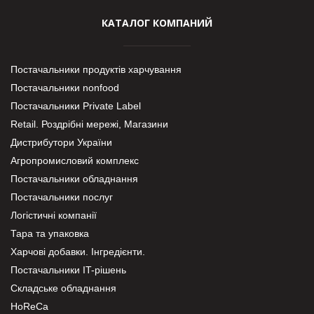
КАТАЛОГ КОМПАНИЙ
Постачальники продуктів харчування
Постачальники nonfood
Постачальники Private Label
Retail. Роздрібні мережі, Магазини
Дистрибутори України
Агропромисловий комплекс
Постачальники обладнання
Постачальники послуг
Логістичні компанії
Тара та упаковка
Харчові добавки. Інгредієнти.
Постачальники IT-рішень
Складське обладнання
HoReCa