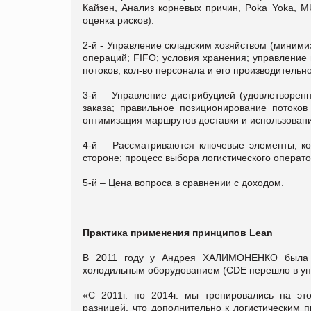
Кайзен, Анализ корневых причин, Poka Yoka, 
оценка рисков).
2-й - Управление складским хозяйством (миними
операций; FIFO; условия хранения; управление
потоков; кол-во персонала и его производительно
3-й – Управление дистрибуцией (удовлетворен
заказа; правильное позиционирование потоков
оптимизация маршрутов доставки и использовани
4-й – Рассматриваются ключевые элементы, ко
стороне; процесс выбора логистического операто
5-й – Цена вопроса в сравнении с доходом.
Практика применения
принципов
Lean
В 2011 году у Андрея ХАЛИМОНЕНКО была в
холодильным оборудованием (CDE перешло в упр
«С 2011г. по 2014г. мы тренировались на эт
разницей, что дополнительно к логистическим 