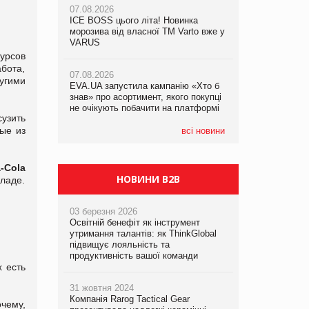
07.08.2026
ICE BOSS цього літа! Новинка
06.08.2026
07.08.2026
морозива від власної ТМ Varto вже у
Смачна новинка для хвостатих: у
Франція заборонила рекламні дзвінки
VARUS
VARUS з’явилися паучі Varto Paw
без згоди клієнтів
expert від власної ТМ Varto!
урсов
абота,
07.08.2026
угими
EVA.UA запустила кампанію «Хто б
05.08.2026
знав» про асортимент, якого покупці
Мережа супермаркетів VARUS купує
не очікують побачити на платформі
мережу магазинів формату
узить
convenience store КОЛО: об’єднана
ые из
компанія налічуватиме 374 магазини
всі новини
-Cola
НОВИНИ B2B
ладе.
03 березня 2026
Освітній бенефіт як інструмент
утримання талантів: як ThinkGlobal
підвищує лояльність та
продуктивність вашої команди
 есть
31 жовтня 2024
Компанія Rarog Tactical Gear
очему,