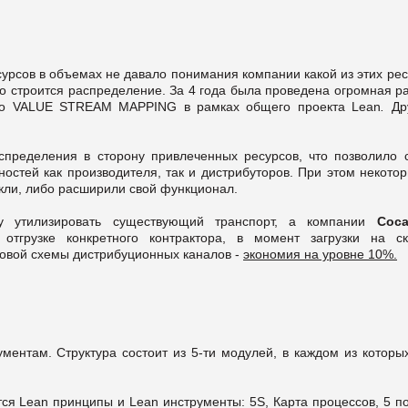
урсов в объемах не давало понимания компании какой из этих рес
о строится распределение. За 4 года была проведена огромная р
ого VALUE STREAM MAPPING в рамках общего проекта Lean
.
Др
спределения в сторону привлеченных ресурсов, что позволило с
стей как производителя, так и дистрибуторов. При этом некотор
кли, либо расширили свой функционал.
ру утилизировать существующий транспорт, а компании
Сoca
отгрузке конкретного контрактора, в момент загрузки на ск
новой схемы дистрибуционных каналов -
экономия на уровне 10%.
ментам. Структура состоит из 5-ти модулей, в каждом из которых
ся Lean принципы и Lean инструменты: 5S, Карта процессов, 5 п