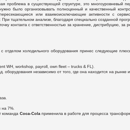
вная проблема в существующей структуре, это многоуровневый пе
 нужно было организовывать полноценный и качественный контро
 пересекающиеся или взаимоисключающие активности с серви
т. При тщательном анализе, благодаря специально созданной прог
очку контакта с ответственностью за хранение, дистрибуцию, за 
ыт с отделом холодильного оборудования принес следующие плюс
WH, workshop, payroll, own fleet – trucks & FL).
. оборудования независимо от того, где она находится на рынке 
аза.
я на 7%.
т команда
Сoca-Cola
применила в работе для процесса трансфор