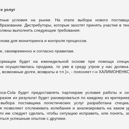
х услуг
нтные условия на рынке. На этапе выбора нового поставщ
разование. Дистрибуторы, которые захотят принять участие в тен
 должны выполнять следующие требования:
снова для мониторинга и контроля процессов.
, своевременно и согласно правилам.
формации будет на еженедельной основе при помощи специ
ик осуществилась продажа, то уже в среду утром у нас должна
, возможные долги, возвраты и т.п.)», - поясняет г-н ХАЛИМОНЕНКО
oca-Cola будет предоставлять партнерам условия работы и си
разом их результат будет ранжироваться по каждому из критерие
выбора поставщика логистических услуг разработана специа
я позволяет отслеживать колебания и анализировать на каком у
о им следует сделать, чтобы ситуацию исправить, или понять, з
иться успешным опытом с другими.