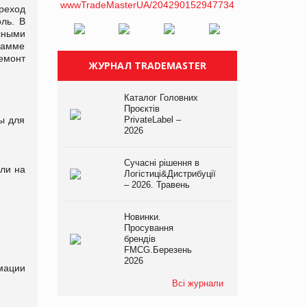
реход
ль. В
сными
рамме
ремонт
ЖУРНАЛ TRADEMASTER
Каталог Головних
Проєктів
ы для
PrivateLabel –
2026
Сучасні рішення в
или на
Логістиці&Дистрибуції
– 2026. Травень
Новинки.
Просування
брендів
FMCG.Березень
2026
мации
Всі журнали