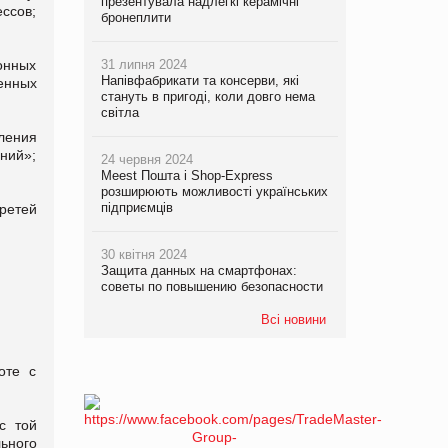
презентувала надлегкі керамічні
ссов;
бронеплити
ионных
31 липня 2024
Напівфабрикати та консерви, які
енных
стануть в пригоді, коли довго нема
світла
ления
ний»;
24 червня 2024
Meest Пошта і Shop-Express
розширюють можливості українських
підприємців
ретей
30 квітня 2024
Защита данных на смартфонах:
советы по повышению безопасности
Всі новини
оте с
с той
ьного