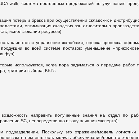
MUDA walk; система постоянных предложений по улучшению проце
зация потерь и браков при осуществлении складских и дистрибуц
 паллетами, оптимизация складских зон относительно производств
сть; использование ресурсов).
ность клиентов и управление жалобами; оценка процесса оформ
 продукции во всей системе поставок; уменьшение «прикоснове
я фур).
торые используются, когда пора задуматься о передаче работ т
ра, критерии выбора, KBI`s.
озможность направить полученные знания на отдел по раб
авление SC, непосредственно в зону влияния эксперта):
ом подразделении. Поскольку это отражение/модель логистики 
процессам в нем еще есть модуль обслуживания/ремонта холодил