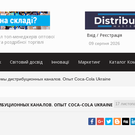
Вхід
Реєстрація
л топ-менеджерів оптової
та роздрібної торгівлі
09 серпня 2026
к
Світовий досвід
Інновації
Маркетинг
Каталог Ком
мы дистрибуционных каналов. Опыт Сoca-Cola Ukraine
17 листоп
БУЦИОННЫХ КАНАЛОВ. ОПЫТ СOCA-COLA UKRAINE