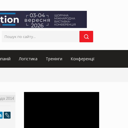
паній
Логістика
Тренінги
Конференції
ада 2014