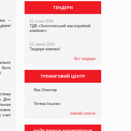
ТЕНДЕРИ
ика –
21 січня 2026
дере/
ТДВ «Золотоніський маслоробний
комбінат»
03 липня 2023
Тендери компанії
Всі тендери
ально
 быть
.
ТРЕНІНГОВИЙ ЦЕНТР
Яна Олентир
стему
в. Для
Тетяна Ільєнко
льная
ровне
повний список
а счет
НАЙБЛИЖЧА КОНФЕРЕНЦІЯ