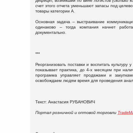
дефицит, возникший по вине логистов (сколько 
счет этого отчета уменьшают запасы под целев
товары категории А.
Основная задача – выстраивание коммуникаци
одинаково – тогда компания начнет работа
документально.
***
Реорганизовать поставки и воспитать культуру 
показывает практика, до 4-х месяцем при нали
программа управляет продажами и закупкам
освобождаем людям время для проведения анал
Текст: Анастасия РУБАНОВИЧ
Портал розничной и оптовой торговли
TradeMa