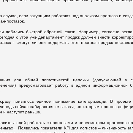
в случае, если закупщики работают над анализом прогноза и созд
ан-поставок.
ии добились быстрой обратной связи. Например, согласно регла
сегодня с утра уже департамент продаж должен внести корректиро
ставок - смогут ли они подержать этот прогноз продаж поставка
вания для общей логистической цепочки (допускающей в с
менения) предусматривает работу в единой информационной б
.
разу появилось единое понимание категоризации. В проекте
чередь сейчас забираются те заказы, по которым прогноз дефици
н и наступит раньше.
тавить людей работать с прогнозами и пересмотром прогнозов пр
еньгах». Появились показатели KPI для логистов – ликвидность за