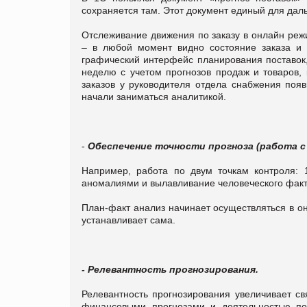
сохраняется там. Этот документ единый для дал
Отслеживание движения по заказу в онлайн реж
– в любой момент видно состояние заказа и 
графический интерфейс планирования поставок,
неделю с учетом прогнозов продаж и товаров, 
заказов у руководителя отдела снабжения появ
начали заниматься аналитикой.
-
Обеспечение точности прогноза (работа с
Например, работа по двум точкам контроля: 
аномалиями и вылавливание человеческого факто
План-факт анализ начинает осуществляться в о
устанавливает сама.
- Релевантность прогнозирования.
Релевантность прогнозирования увеличивает с
финансовыми прогнозами и деятельностью по