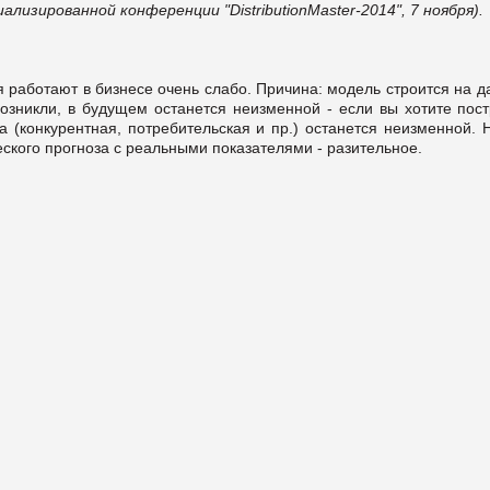
лизированной конференции "DistributionMaster-2014", 7 ноября).
 работают в бизнесе очень слабо. Причина: модель строится на д
возникли, в будущем останется неизменной - если вы хотите пос
а (конкурентная, потребительская и пр.) останется неизменной. 
ского прогноза с реальными показателями - разительное.