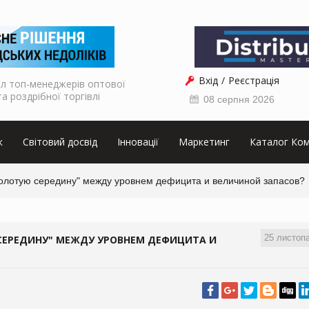
Вхід
Реєстрація
л топ-менеджерів оптової
та роздрібної торгівлі
08 серпня 2026
к
Світовий досвід
Інновації
Маркетинг
Каталог Ком
"золотую середину" между уровнем дефицита и величиной запасов?
25 листоп
 СЕРЕДИНУ" МЕЖДУ УРОВНЕМ ДЕФИЦИТА И