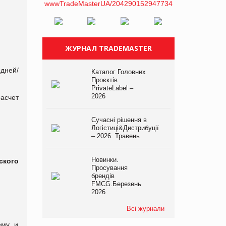
ЖУРНАЛ TRADEMASTER
дней/
Каталог Головних
Проєктів
PrivateLabel –
2026
асчет
Сучасні рішення в
Логістиці&Дистрибуції
– 2026. Травень
Новинки.
ского
Просування
брендів
FMCG.Березень
2026
Всі журнали
ему и