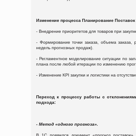
Изменение процесса Планирование Поставок
- Внедрение приоритетов для товаров при закупке
- Формирование точки заказа, объема заказа, 
недель прогнозных продаж).
- Регламентное моделирование ситуации по зап
плана после любой итерации по изменению прог
- Изменение KPI закупки и логистики на отсутств
Переход к процессу работы с отклонениям
подхода:
- Метод «одного прогноза».
В 1С появился документ «прогноз поставок» 