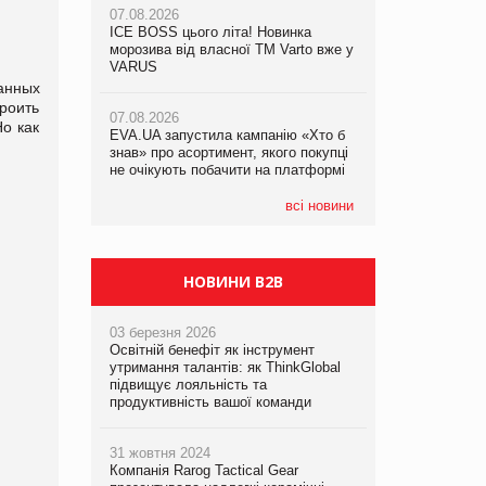
07.08.2026
ICE BOSS цього літа! Новинка
06.08.2026
07.08.2026
морозива від власної ТМ Varto вже у
Смачна новинка для хвостатих: у
Франція заборонила рекламні дзвінки
VARUS
VARUS з’явилися паучі Varto Paw
без згоди клієнтів
expert від власної ТМ Varto!
анных
троить
07.08.2026
Но как
EVA.UA запустила кампанію «Хто б
05.08.2026
знав» про асортимент, якого покупці
Мережа супермаркетів VARUS купує
не очікують побачити на платформі
мережу магазинів формату
convenience store КОЛО: об’єднана
компанія налічуватиме 374 магазини
всі новини
НОВИНИ B2B
03 березня 2026
Освітній бенефіт як інструмент
утримання талантів: як ThinkGlobal
підвищує лояльність та
продуктивність вашої команди
31 жовтня 2024
Компанія Rarog Tactical Gear