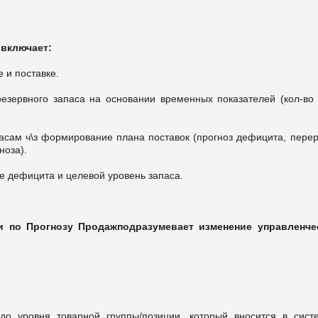
 включает:
 и поставке.
резервного запаса на основании временных показателей (кол-во 
асам ч\з формирование плана поставок (прогноз дефицита, перер
ноза).
ие дефицита и целевой уровень запаса.
и по Прогнозу Продаж
подразумевает изменение управленче
до уровня товарной группы/позиции, который вносится в сист