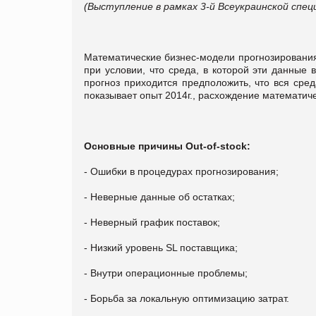
(Выступление в рамках 3-й Всеукраинской специа
Математические бизнес-модели прогнозирования
при условии, что среда, в которой эти данные 
прогноз приходится предположить, что вся сред
показывает опыт 2014г., расхождение математиче
Основные причины Оut-of-stock:
- Ошибки в процедурах прогнозирования;
- Неверные данные об остатках;
- Неверный график поставок;
- Низкий уровень SL поставщика;
- Внутри операционные проблемы;
- Борьба за локальную оптимизацию затрат.