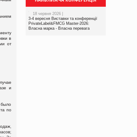
18 червня 2026 |
анием
3-4 вересня Виставки та конференції
PrivateLabel&FMCG Master-2026:
Власна марка - Власна перевага
менту
вки в
ми от
лучае
азе и
 было
та по
одаж,
пасов;