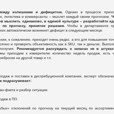
между излишками и дефицитом.
Однако в процессе прихо
пок, логистика и коммерсанты – мыслят каждый своим прогнозом.
Ч
ов мыслить одинаково, в единой культуре – разработайте е
 по прогнозу, принятие решения.
Чтобы в департаменте п
 них автоматически возникнет дефицит в следующем месяце.
нии, к сожалению, приходят очень редко, а его для повышения то
ячно и проверять объективность как в SKU, так и деньгах. Выпо
ополучия.
Рекомендуется рассуждать о запасах не в штуках
мы приходим к измерителю количество недель продаж, есть ч
броски на другой товар и т.п.
одаж и поставок в дистрибуционной компании, эксперт обозначил
ж подразумевает:
ан-факта и разбор ситуации.
одаж в ПО.
рубых» отклонений по прогнозу на текущий месяц по ассортиме