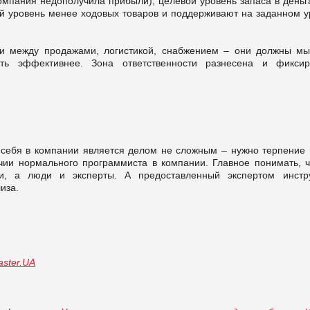
компания недополучила прибыли); целевой уровень запаса в деньг
ой уровень менее ходовых товаров и поддерживают на заданном у
и между продажами, логистикой, снабжением – они должны мы
ть эффективнее. Зона ответственности разнесена и фиксир
у себя в компании является делом не сложным – нужно терпение 
чии нормального программиста в компании. Главное понимать, ч
и, а люди и эксперты. А предоставленный экспертом инстр
иза.
ster.UA