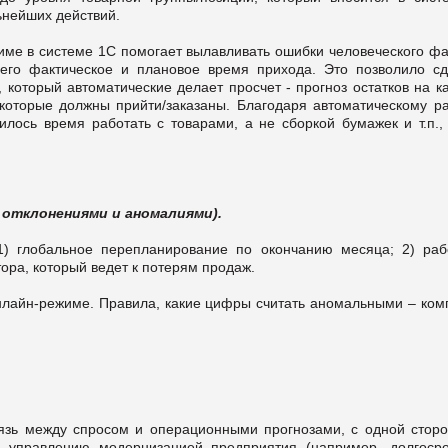
ьнейших действий.
име в системе 1С помогает вылавливать ошибки человеческого фа
его фактическое и плановое время прихода. Это позволило сд
 который автоматические делает просчет - прогноз остатков на к
которые должны прийти/заказаны. Благодаря автоматическому ра
илось время работать с товарами, а не сборкой бумажек и т.п.,
 отклонениями и аномалиями).
1) глобальное перепланирование по окончанию месяца; 2) раб
ра, который ведет к потерям продаж.
нлайн-режиме. Правила, какие цифры считать аномальными – ком
вязь между спросом и операционными прогнозами, с одной сторо
 управлению модернизацией предприятия (например, долгоср