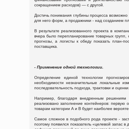
сокращением расходов) — с другой.
Достичь понимания глубины процесса возможно 
для него форм, а продажники - над созданием пл
В результате реализованного проекта в компан
вчера было перепланирование товарных групп, 
прогнозы, а логисты к обеду показать план-по
поставщика.
-
Применение одной технологии.
Определение единой технологии прогнозиро
необходимости незначительные локальные из
последовательность подхода, трактовки и оценки
Например, благодаря внедренным решениям с
реализовано заполнение контейнеров: первую о
товарам категории А и В будет наиболее верояте
Самое сложное в подобного рода проекте - зас
поэтому появился показатель «целевой запас в д