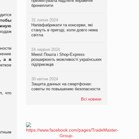
презентувала надлегкі керамічні
бронеплити
дится
тобы
31 липня 2024
Напівфабрикати та консерви, які
диную
стануть в пригоді, коли довго нема
родаж
світла
чности
24 червня 2024
лнение
Meest Пошта і Shop-Express
, а в
розширюють можливості українських
підприємців
еткое
30 квітня 2024
Защита данных на смартфонах:
советы по повышению безопасности
, что
Всі новини
нтным