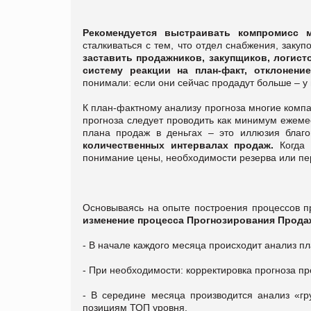
Рекомендуется выстраивать компромисс 
сталкиваться с тем, что отдел снабжения, заку
заставить продажников, закупщиков, логист
систему реакции на план-факт, отклонение
понимали: если они сейчас продадут больше – у
К план-фактному анализу прогноза многие компа
прогноза следует проводить как минимум ежемес
плана продаж в деньгах – это иллюзия благ
количественных интервалах продаж.
Когда 
понимание цены, необходимости резерва или пере
Основываясь на опыте построения процессов пр
изменение процесса Прогнозирования Прода
- В начале каждого месяца происходит анализ пл
- При необходимости: корректировка прогноза пр
- В середине месяца производится анализ «г
позициям ТОП уровня.