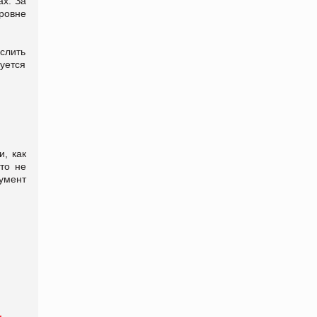
ах. За
ровне
слить
уется
и, как
то не
умент