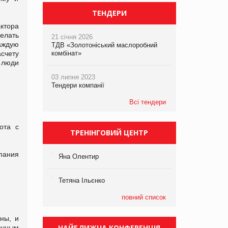
ТЕНДЕРИ
ктора
елать
21 січня 2026
аждую
ТДВ «Золотоніський маслоробний
счету
комбінат»
 люди
03 липня 2023
Тендери компанії
Всі тендери
ота с
ТРЕНІНГОВИЙ ЦЕНТР
пания
Яна Олентир
Тетяна Ільєнко
повний список
ны, и
НАЙБЛИЖЧА КОНФЕРЕНЦІЯ
очным