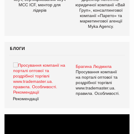
МСС ICF, ментор для
юридичної компанії «Вайз
лідерів
Груп», консалтингової
компанії «Парето» та
маркетингової агенції
Myka Agency.
БЛОГИ
Брагина Людмила
ї
Просування компанії
а
на порталі оптової та
роздрібної торгівлі
www.trademaster.ua.
і.
правила. Особливості.
Рекомендації
Ре