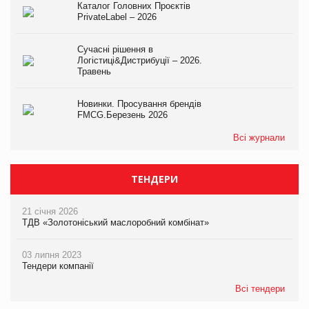
Каталог Головних Проєктів
PrivateLabel – 2026
Сучасні рішення в
Логістиці&Дистрибуції – 2026.
Травень
Новинки. Просування брендів
FMCG.Березень 2026
Всі журнали
ТЕНДЕРИ
21 січня 2026
ТДВ «Золотоніський маслоробний комбінат»
03 липня 2023
Тендери компанії
Всі тендери