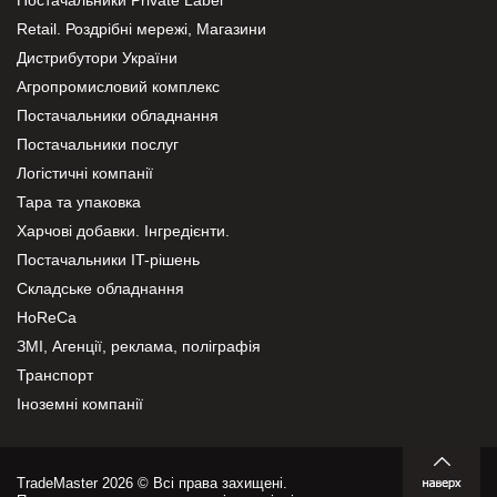
Постачальники Private Label
Retail. Роздрібні мережі, Магазини
Дистрибутори України
Агропромисловий комплекс
Постачальники обладнання
Постачальники послуг
Логістичні компанії
Тара та упаковка
Харчові добавки. Інгредієнти.
Постачальники IT-рішень
Складське обладнання
HoReCa
ЗМІ, Агенції, реклама, поліграфія
Транспорт
Іноземні компанії
TradeMaster 2026 © Всі права захищені.