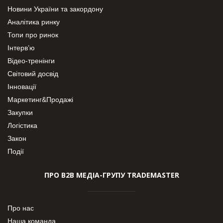
Новини України та закордону
Аналітика ринку
Топи про ринок
Інтерв’ю
Відео-тренінги
Світовий досвід
Інновації
Маркетинг&Продажі
Закупки
Логістика
Закон
Події
ПРО В2В МЕДІА-ГРУПУ TRADEMASTER
Про нас
Наша команда