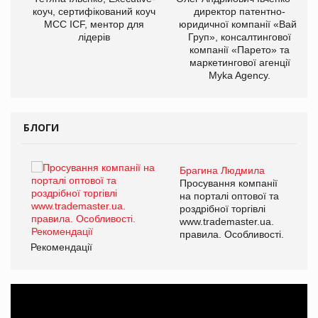
ОВ
коуч, сертифікований коуч
директор патентно-
МСС ICF, ментор для
юридичної компанії «Вайз
лідерів
Груп», консалтингової
компанії «Парето» та
маркетингової агенції
Myka Agency.
БЛОГИ
Брагина Людмила
ї
Просування компанії
а
на порталі оптової та
роздрібної торгівлі
www.trademaster.ua.
і.
правила. Особливості.
Рекомендації
Ре