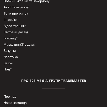
Новини України та закордону
Аналітика ринку
Топи про ринок
Інтерв’ю
Відео-тренінги
Світовий досвід
Інновації
Маркетинг&Продажі
Закупки
Логістика
Закон
Події
ПРО В2В МЕДІА-ГРУПУ TRADEMASTER
Про нас
Наша команда