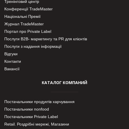
Тренінговий центр
Конференції TradeMaster
Національні Премії
Журнал TradeMaster
Портал про Private Label
Послуги В2В- маркетингу та PR для клієнтів
Послуги з надання інформації
Відгуки
Контакти
Вакансії
КАТАЛОГ КОМПАНИЙ
Постачальники продуктів харчування
Постачальники nonfood
Постачальники Private Label
Retail. Роздрібні мережі, Магазини