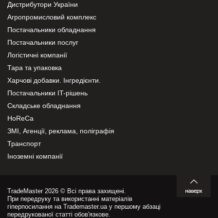
Дистрибутори України
Агропромисловий комплекс
Постачальники обладнання
Постачальники послуг
Логістичні компанії
Тара та упаковка
Харчові добавки. Інгредієнти.
Постачальники IT-рішень
Складське обладнання
HoReCa
ЗМІ, Агенції, реклама, поліграфія
Транспорт
Іноземні компанії
TradeMaster 2026 © Всі права захищені.
При передруку та використанні матеріалів
гіперпосилання на Trademaster.ua у першому абзаці
передрукованої статті обов'язкове.