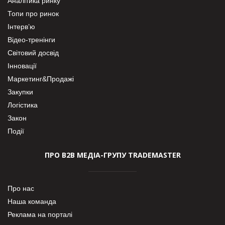
Аналітика ринку
Топи про ринок
Інтерв’ю
Відео-тренінги
Світовий досвід
Інновації
Маркетинг&Продажі
Закупки
Логістика
Закон
Події
ПРО В2В МЕДІА-ГРУПУ TRADEMASTER
Про нас
Наша команда
Реклама на порталі