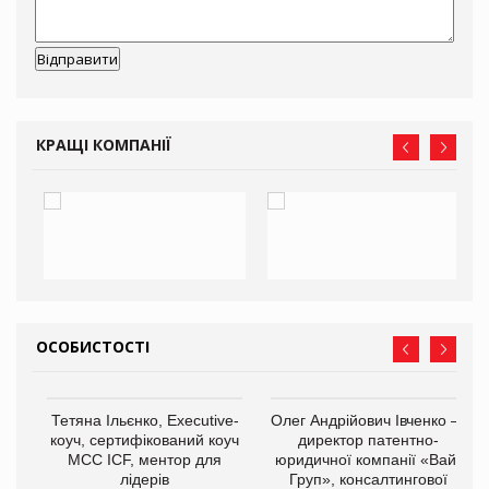
КРАЩІ КОМПАНІЇ
ОСОБИСТОСТІ
,
Тетяна Ільєнко, Executive-
Олег Андрійович Івченко —
ОВ
коуч, сертифікований коуч
директор патентно-
МСС ICF, ментор для
юридичної компанії «Вайз
лідерів
Груп», консалтингової