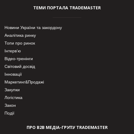
ТЕМИ ПОРТАЛА TRADEMASTER
Новини України та закордону
Аналітика ринку
Топи про ринок
Інтерв’ю
Відео-тренінги
Світовий досвід
Інновації
Маркетинг&Продажі
Закупки
Логістика
Закон
Події
ПРО В2В МЕДІА-ГРУПУ TRADEMASTER