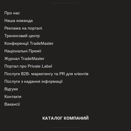
Про нас
Наша команда
Реклама на порталі
Тренінговий центр
Конференції TradeMaster
Національні Премії
Журнал TradeMaster
Портал про Private Label
Послуги В2В- маркетингу та PR для клієнтів
Послуги з надання інформації
Відгуки
Контакти
Вакансії
КАТАЛОГ КОМПАНИЙ