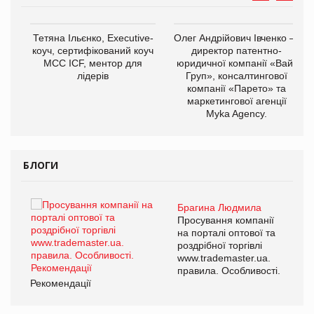
,
Тетяна Ільєнко, Executive-
Олег Андрійович Івченко —
ОВ
коуч, сертифікований коуч
директор патентно-
МСС ICF, ментор для
юридичної компанії «Вайз
лідерів
Груп», консалтингової
компанії «Парето» та
маркетингової агенції
Myka Agency.
БЛОГИ
Брагина Людмила
ї
Просування компанії
а
на порталі оптової та
роздрібної торгівлі
www.trademaster.ua.
і.
правила. Особливості.
Рекомендації
Ре