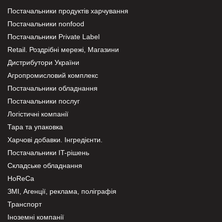
Постачальники продуктів харчування
Постачальники nonfood
Постачальники Private Label
Retail. Роздрібні мережі, Магазини
Дистрибутори України
Агропромисловий комплекс
Постачальники обладнання
Постачальники послуг
Логістичні компанії
Тара та упаковка
Харчові добавки. Інгредієнти.
Постачальники IT-рішень
Складське обладнання
HoReCa
ЗМІ, Агенції, реклама, поліграфія
Транспорт
Іноземні компанії