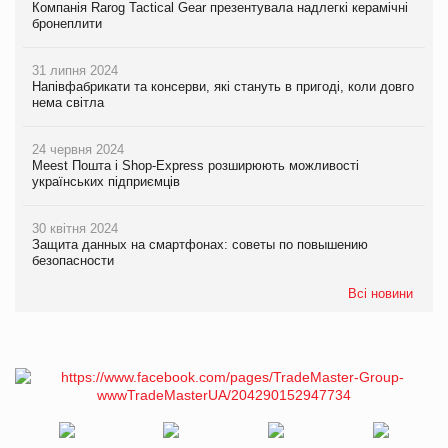
Компанія Rarog Tactical Gear презентувала надлегкі керамічні
бронеплити
31 липня 2024
Напівфабрикати та консерви, які стануть в пригоді, коли довго
нема світла
24 червня 2024
Meest Пошта і Shop-Express розширюють можливості
українських підприємців
30 квітня 2024
Защита данных на смартфонах: советы по повышению
безопасности
Всі новини