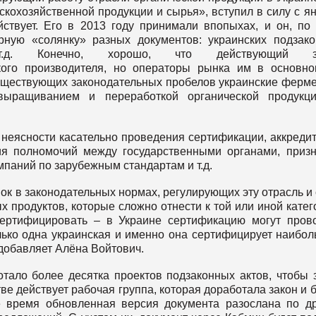
скохозяйственной продукции и сырья», вступил в силу с я
йствует. Его в 2013 году принимали впопыхах, и он, по 
рную «солянку» разных документов: украинских подзак
.д. Конечно, хорошо, что действующий з
ского производителя, но операторы рынка им в основн
существующих законодательных пробелов украинские ферм
 выращиванием и переработкой органической продукци
неясности касательно проведения сертификации, аккреди
ия полномочий между государственными органами, приз
паний по зарубежным стандартам и т.д.
к в законодательных нормах, регулирующих эту отрасль и
х продуктов, которые сложно отнести к той или иной катег
ертифицировать – в Украине сертификацию могут пров
лько одна украинская и именно она сертифицирует наибо
добавляет Алёна Войтович.
тало более десятка проектов подзаконных актов, чтобы 
тве действует рабочая группа, которая доработала закон и 
 время обновленная версия документа разослана по д