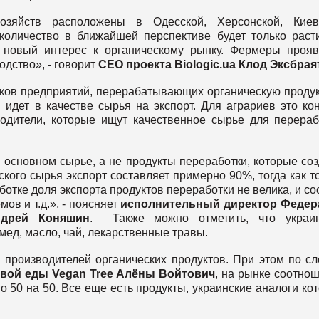
хозяйств расположены в Одесской, Херсонской, Киев
количество в ближайшей перспективе будет только раст
 новый интерес к органическому рынку. Фермеры проя
одство», - говорит
CEO проекта Biologic.ua Клод Эксбрая
тков предприятий, перерабатывающих органическую проду
 идет в качестве сырья на экспорт. Для аграриев это ко
одители, которые ищут качественное сырье для перераб
 основном сырье, а не продукты переработки, которые со
кого сырья экспорт составляет примерно 90%, тогда как т
отке доля экспорта продуктов переработки не велика, и со
ов и т.д.», - поясняет
исполнительный директор Федер
ндрей Коняшин
. Также можно отметить, что украин
мед, масло, чай, лекарственные травы.
 производителей органических продуктов. При этом по с
овой еды Vegan Tree Алёны Войтович
, на рынке соотно
 50 на 50. Все еще есть продукты, украинские аналоги ко