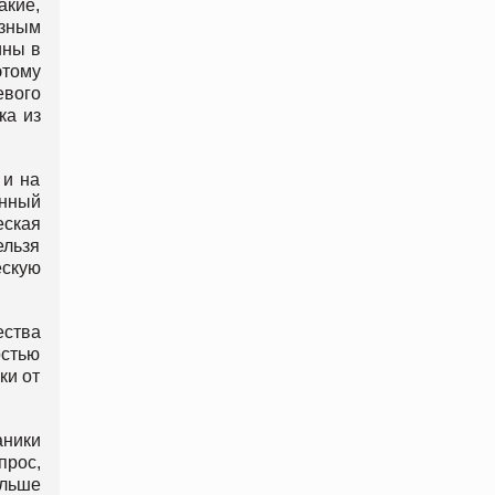
акие,
озным
ины в
этому
евого
ка из
 и на
енный
еская
ельзя
ескую
ества
остью
ки от
аники
прос,
льше