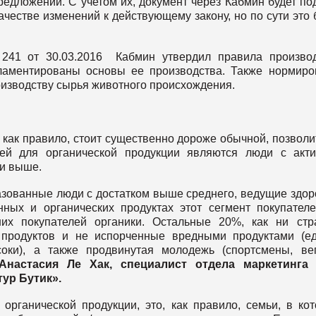
едложений. С учетом их, документ через Кабмин будет по
ачестве изменений к действующему закону, но по сути это 
№241 от 30.03.2016 Кабмин утвердил правила произво
гламентированы основы ее производства. Также нормир
изводству сырья животного происхождения.
, как правило, стоит существенно дороже обычной, позволи
ией для органической продукции являются люди с акт
 и выше.
азованные люди с достатком выше среднего, ведущие здо
ных и органических продуктах этот сегмент покупател
их покупателей органики. Остальные 20%, как ни стр
 продуктов и не испорченные вредными продуктами (е
соки), а также продвинутая молодежь (спортсмены, ве
Анастасия Ле Хак,
специалист отдела маркетинга 
ур Бутик».
органической продукции, это, как правило, семьи, в ко