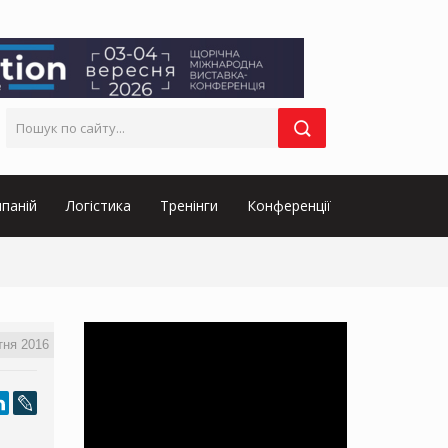
паній
Логістика
Тренінги
Конференції
тня 2016