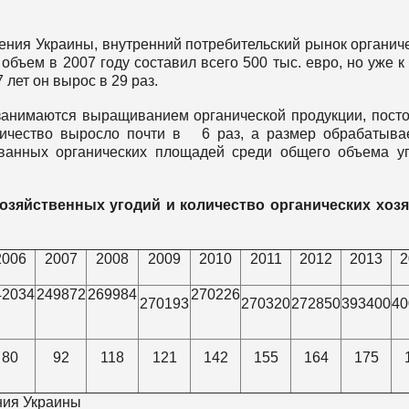
ния Украины, внутренний потребительский рынок органич
 объем в 2007 году составил всего 500 тыс. евро, но уже к
7 лет он вырос в 29 раз.
 занимаются выращиванием органической продукции, пост
количество выросло почти в 6 раз, а размер обрабатыв
ванных органических площадей среди общего объема у
озяйственных угодий и количество органических хозя
2006
2007
2008
2009
2010
2011
2012
2013
2
42034
249872
269984
270226
270193
270320
272850
393400
40
80
92
118
121
142
155
164
175
ения Украины