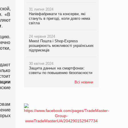
ской,
31 липня 2024
Напівфабрикати та консерви, які
и. «В
стануть в пригоді, коли довго нема
вляют
світла
т
.
кцию.
24 червня 2024
Meest Пошта і Shop-Express
нечно
розширюють можливості українських
отки,
підприємців
30 квітня 2024
здают
Защита данных на смартфонах:
олько
советы по повышению безопасности
стоит
ации
Всі новини
ские
ловам
шение
торых