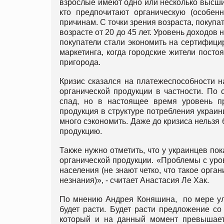
взрослые имеют одно или несколько высших
кто предпочитают органическую (особен
причинам. С точки зрения возраста, покуп
возрасте от 20 до 45 лет. Уровень доходов 
покупатели стали экономить на сертифици
маркетинга, когда городские жители посто
пригорода.
Кризис сказался на платежеспособности н
органической продукции в частности. По
спад, но в настоящее время уровень пр
продукция в структуре потребления украин
много сэкономить. Даже до кризиса нельзя
продукцию.
Также нужно отметить, что у украинцев по
органической продукции. «Проблемы с ур
населения (не знают четко, что такое орга
незнания)», - считает Анастасия Ле Хак.
По мнению Андрея Коняшина, по мере улу
будет расти. Будет расти предложение со
который и на данный момент превышае