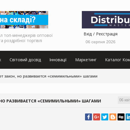
Вхід
Реєстрація
л топ-менеджерів оптової
та роздрібної торгівлі
06 серпня 2026
к
Світовий досвід
Інновації
Маркетинг
Каталог Ком
дет закон, но развивается «семимильными» шагами
06 кві
, НО РАЗВИВАЕТСЯ «СЕМИМИЛЬНЫМИ» ШАГАМИ