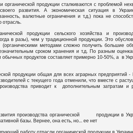
и органической продукции сталкиваются с проблемой нех
своего развития. А экономическая ситуация в Украи
анность, валютные ограничения и т.д.) пока не способс
 отрасль.
нической продукции сельского хозяйства и производ
огда в разы), чем у традиционной продукции. Это обусло
 (органическими методами сложно получить большие о
незначительным сроком хранения и т.д. По разным оценка
и обычных продуктов составляет примерно 10-50%, а в Ук
еской продукции общая для всех аграрных предприятий -
зводителей с текущего года отменили, что вместе с раст
производства приводит к дополнительным затратам и 
развития производства органической продукции в Ук
ивной базы. Вернее, она есть, но... ее нет
ирующий работу отрасли органической продукции в Украин