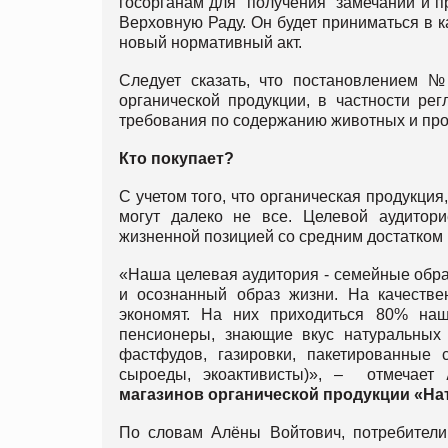
госорганам для получения замечаний и пр
Верховную Раду. Он будет приниматься в к
новый нормативный акт.
Следует сказать, что постановлением 
органической продукции, в частности ре
требования по содержанию животных и про
Кто покупает?
С учетом того, что органическая продукция
могут далеко не все. Целевой аудитор
жизненной позицией со средним достатком
«Наша целевая аудитория - семейные обр
и осознанный образ жизни. На качествен
экономят. На них приходиться 80% наш
пенсионеры, знающие вкус натуральных
фастфудов, газировки, пакетированные 
сыроеды, экоактивисты)», – отмечает
магазинов органической продукции «Нат
По словам Алёны Войтович, потребители 