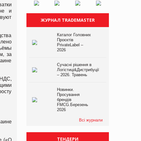
ватки
не и
твуют
ЖУРНАЛ TRADEMASTER
Каталог Головних
ства
Проєктів
влено
PrivateLabel –
бъёмы
2026
м, за
раине
Сучасні рішення в
Логістиці&Дистрибуції
– 2026. Травень
 НДС,
ущими
Новинки.
росту
Просування
брендів
FMCG.Березень
2026
Всі журнали
раине
ТЕНДЕРИ
е («О