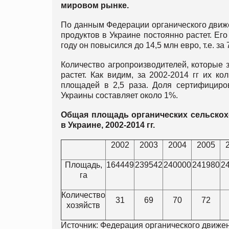
мировом рынке.
По данным Федерации органического движе
продуктов в Украине постоянно растет. Его
году он повысился до 14,5 млн евро, т.е. за 
Количество агропроизводителей, которые
растет. Как видим, за 2002-2014 гг их 
площадей в 2,5 раза. Доля сертифициро
Украины составляет около 1%.
Общая площадь органических сельскох
в Украине, 2002-2014 гг.
2002
2003
2004
2005
Площадь,
164449
239542
240000
241980
2
га
Количество
31
69
70
72
хозяйств
Источник: Федерация органического движ