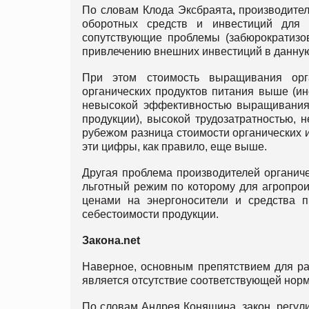
По словам Клода Эксбраята
,
производител
оборотных средств и инвестиций для 
сопутствующие проблемы (забюрократизов
привлечению внешних инвестиций в данную
При этом стоимость выращивания орга
органических продуктов питания выше (ин
невысокой эффективностью выращивания
продукции), высокой трудозатратностью, 
рубежом разница стоимости органических 
эти цифры, как правило, еще выше.
Другая проблема производителей органич
льготный режим по которому для агропрои
ценами на энергоносители и средства 
себестоимости продукции.
Закона.net
Наверное, основным препятствием для 
является отсутствие соответствующей нормат
По словам Андрея Коняшина, закон, регул