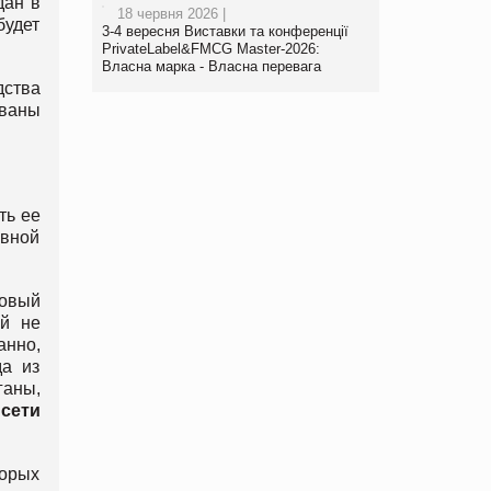
дан в
18 червня 2026 |
будет
3-4 вересня Виставки та конференції
PrivateLabel&FMCG Master-2026:
Власна марка - Власна перевага
дства
ованы
ть ее
ивной
ровый
ей не
анно,
да из
ганы,
сети
торых