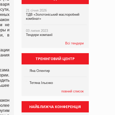
нваря
сути,
21 січня 2026
онных
ТДВ «Золотоніський маслоробний
комбінат»
акон
ом не
еры и
03 липня 2023
и, в
Тендери компанії
Всі тендери
тации
нания
ТРЕНІНГОВИЙ ЦЕНТР
 сама
Яна Олентир
ории.
одить
Тетяна Ільєнко
льшее
повний список
закон
более
НАЙБЛИЖЧА КОНФЕРЕНЦІЯ
ругим