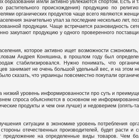
 образований и/или активно увлекаются спортом. Есть и т
но растительного происхождения) продукцию по религи
ателями органических продуктов чаще всего являются женщ
населения значительно упал за последние несколько лет, по
рованной продукции. Чаще встречается разновидность сет
янно закупают продукцию у одного проверенного поставщи
аселения, которое активно ищет возможности сэкономить,
 словам Андрея Коняшина, в прошлом году был определ
одаж стабилизировался. Нужно понимать, что органич
цев занимает не очень большой удельный вес, и на этом н
 было сказать, что украинцы повсеместно покупали органич
ка низкий уровень информированности про суть и преимущ
овнем спроса объясняются в основном не информированн
нические продукты и чем они лучше) и недоверием (опять-та
чшения ситуации в экономике уровень потребления орг
 стороны отечественных производителей, будет расти и с
т предложение на определенные виды товаров. Чем бо