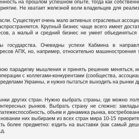
енность на прошлом успешном опыте, тогда как собственн
риятие. Не хватает железной воли владельцев для реали
асли. Существует очень мало активных отраслевых ассоци
спространяется. Крупный бизнес чаще всего имеет доста
сов, а малый и средний бизнес не умеет объединяться
ны государства. Очевидны успехи Кабмина в направл
ресов АПК, но, например, относительно машиностроения 
вою парадигму мышления и принять решение меняться, и
перации с коллегами-конкурентами (сообщества, ассоциа
 пределами Украины, и нужно пытаться выходить на рынки д
нки других стран. Нужно выбрать страны, где можно пол
интересных рынков. Выбрать страну не сложно: заклад
платежеспособность, объем и динамика рынка, востребован
 основании них выбираем из всех стран мира 10-15 приорит
ать более предметно: ездить на выставки (как самый де
.д.