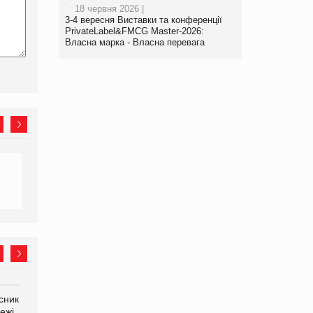
18 червня 2026 |
3-4 вересня Виставки та конференції
PrivateLabel&FMCG Master-2026:
Власна марка - Власна перевага
сник
Олексій Логачов-Михайлов
Яна Сараніна, директор
ежі
Файно маркет Директор
компанії «УкраМарин»