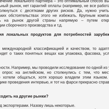
ечение локального партнера – это оптимальный способ в
ьный рынок, нет гарантий оплаты (например, не все работ
олкнуться с десятками других рисков. Да, нужно учит
ких обстоятельствах этого не избежать. Крупным комп
ь на рынок другой страны напрямую – путем откр
ии сборочного производства и т.д.
ция локальных продуктов для потребностей зарубе
 международной классификацией и качеством, то адап
идет о таких понятных вещах как упаковка, фасовка, ус
ости. Например, мы проводили исследование по одной из 
опрос на английском, но столкнулись с тем, что ме
 хотели общаться, хотя хорошо владели этим языком
дике проведения интервью, и тот на фарси прекрасно спра
ходить на другие рынки?
д экспортерами. Назову лишь некоторые.