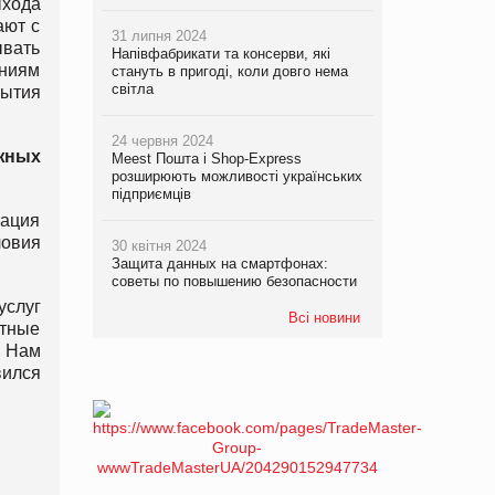
ыхода
ают с
31 липня 2024
ывать
Напівфабрикати та консерви, які
аниям
стануть в пригоді, коли довго нема
світла
ытия
24 червня 2024
жных
Meest Пошта і Shop-Express
розширюють можливості українських
підприємців
тация
ловия
30 квітня 2024
Защита данных на смартфонах:
советы по повышению безопасности
услуг
Всі новини
стные
. Нам
вился