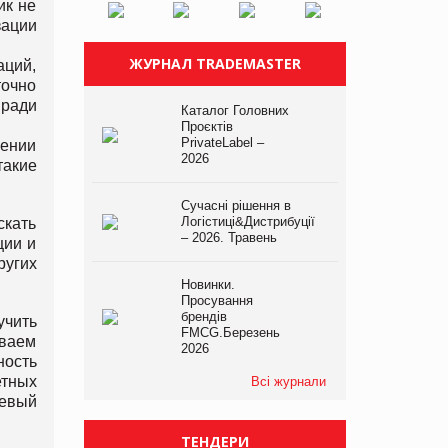
ик не
зации
ЖУРНАЛ TRADEMASTER
аций,
точно
 ради
Каталог Головних
Проєктів
PrivateLabel –
ении
2026
такие
Сучасні рішення в
Логістиці&Дистрибуції
скать
– 2026. Травень
ции и
ругих
Новинки.
Просування
брендів
учить
FMCG.Березень
ываем
2026
ность
етных
Всі журнали
шевый
ТЕНДЕРИ