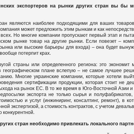
инских экспортеров на рынки других стран вы бы м
тран являются наиболее подходящими для ваших товаро
и компания может предложить этим рынкам и как непосредст
 всех. Но многие компании пропускают первый этап и пыт
ском рынке товар на другие рынки. Если повезет – ком
 рынка или высокие барьеры для входа) – она будет выну
вообще потерпит крах.
угой страны или определенного региона: это экономит 
 в географическом плане вслепую – не самое лучшее реш
ванию. Многие украинские компании, которые хотели вый
роведения сертификации продукции, которая стоит не де
хода на рынок ЕС. В то же время в Юго-Восточной Азии и
дпосылки экспорта не только сырья и полуфабрикатов,
имостью и услуг (инжиниринг, консалтинг, ремонт), в ко
ной экспертизой, а стоимость контрактов, с учетом деваль
 конкурентной.
 других стран необходимо привлекать локального парт