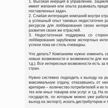
1. Высокая инерция в управлении. Зацикл
имеет желания или опыта развивать предп
поставленных задач.
2. Слабая интеграция компаний внутри отр
а успешный опыт таковых недостаточно ра
ресурсов для лоббирования своих интере
развития своих же отраслей.
3. Недостаточная поддержка со сторо
лоббирования зарубежом экспортных инте
успехи пока не столь очевидны.
Что делать? Компаниям нужно изменить с
новые возможности и возможности для коо
т.д.). Все интересные возможности есть за
стран.
Нужно системно подходить к выходу на ры
максимальную отдачу, отказавшись от не
критерии – количество потребителей и их 
тех или иных товаров или услуг и т.д. На
государств, по которым можно уже работ
выход на экспорт), искать дистрибуторов и т