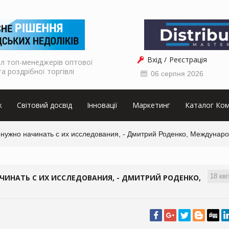
Вхід
Реєстрація
л топ-менеджерів оптової
та роздрібної торгівлі
06 серпня 2026
к
Світовий досвід
Інновації
Маркетинг
Каталог Ком
 нужно начинать с их исследования, - Дмитрий Роденко, Междунар
18 кві
ЧИНАТЬ С ИХ ИССЛЕДОВАНИЯ, - ДМИТРИЙ РОДЕНКО,