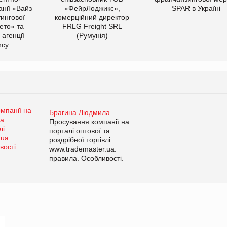
нії «Вайз
«ФейрЛоджикс»,
SPAR в Україні
тингової
комерційний директор
ето» та
FRLG Freight SRL
 агенції
(Румунія)
cy.
Брагина Людмила
Просування компанії на
порталі оптової та
роздрібної торгівлі
www.trademaster.ua.
правила. Особливості.
Рекомендації