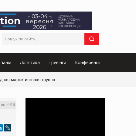
паній
Логістика
Тренінги
Конференції
одная маркетинговая группа
тня 2016