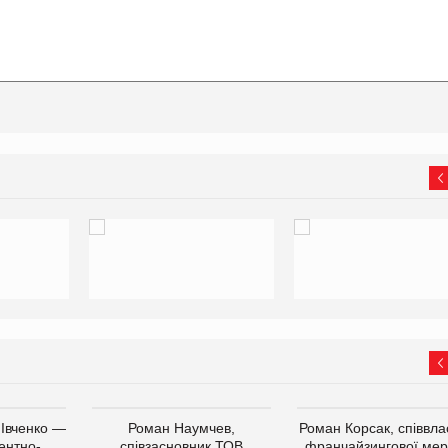
 Івченко —
Роман Наумчев,
Роман Корсак, співвла
ентно-
співзасновник ТОВ
франчайзингової мер