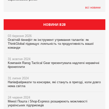
05.08.2026
всі новини
Сергій Лісунов про заморожені хлібобулочні вироби на
PrivateLabel&FMCG Master 2026
НОВИНИ B2B
03 березня 2026
Освітній бенефіт як інструмент утримання талантів: як
ThinkGlobal підвищує лояльність та продуктивність вашої
команди
31 жовтня 2024
Компанія Rarog Tactical Gear презентувала надлегкі керамічні
бронеплити
31 липня 2024
Напівфабрикати та консерви, які стануть в пригоді, коли довго
нема світла
24 червня 2024
Meest Пошта і Shop-Express розширюють можливості
українських підприємців