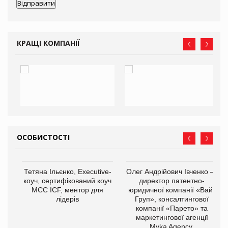
КРАЩІ КОМПАНІЇ
ОСОБИСТОСТІ
,
Тетяна Ільєнко, Executive-
Олег Андрійович Івченко —
ОВ
коуч, сертифікований коуч
директор патентно-
МСС ICF, ментор для
юридичної компанії «Вайз
лідерів
Груп», консалтингової
компанії «Парето» та
маркетингової агенції
Myka Agency.