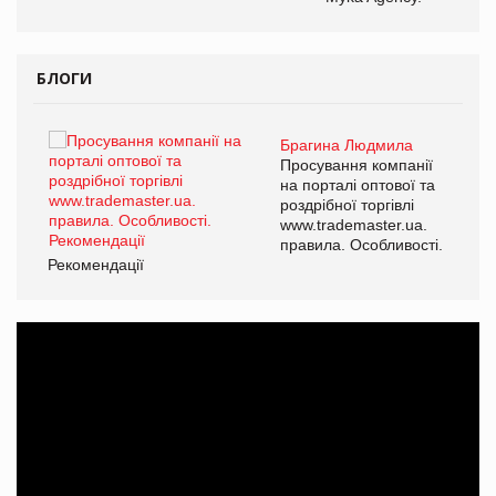
БЛОГИ
Брагина Людмила
ї
Просування компанії
а
на порталі оптової та
роздрібної торгівлі
www.trademaster.ua.
і.
правила. Особливості.
Рекомендації
Ре