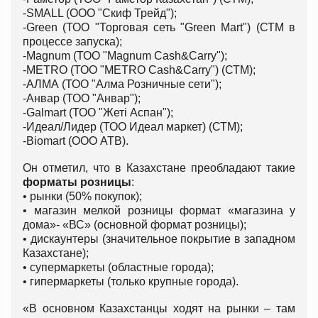
-SMALL (ООО "Скиф Трейд");
-Green (ТОО "Торговая сеть "Green Mart") (СТМ в
процессе запуска);
-Magnum (ТОО "Magnum Cash&Carry");
-METRO (ТОО "METRO Cash&Carry") (СТМ);
-АЛМА (ТОО "Алма Розничные сети");
-Анвар (ТОО "Анвар");
-Galmart (ТОО "Жетi Аспан");
-Идеал/Лидер (ТОО Идеал маркет) (СТМ);
-Biomart (ООО ATB).
Он отметил, что в Казахстане преобладают такие
форматы розницы
:
• рынки (50% покупок);
• магазин мелкой розницы формат «магазина у
дома»- «ВС» (основной формат розницы);
• дискаунтеры (значительное покрытие в западном
Казахстане);
• супермаркеты (областные города);
• гипермаркеты (только крупные города).
«В основном Казахстанцы ходят на рынки – там