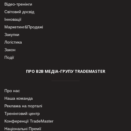
Відео-тренінги
Світовий досвід
Інновації
Маркетинг&Продажі
Закупки
Логістика
Закон
Події
ПРО В2В МЕДІА-ГРУПУ TRADEMASTER
Про нас
Наша команда
Реклама на порталі
Тренінговий центр
Конференції TradeMaster
Національні Премії