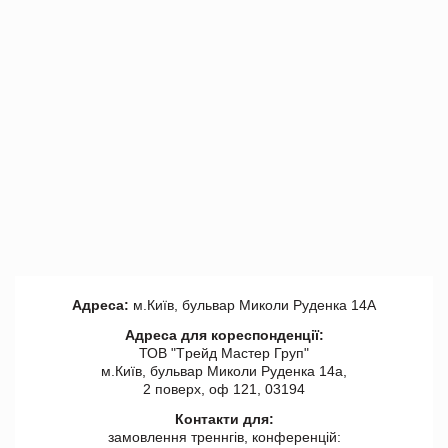
Адреса:
м.Київ, бульвар Миколи Руденка 14А
Адреса для кореспонденції:
ТОВ "Tрейд Мастер Груп"
м.Київ, бульвар Миколи Руденка 14а,
2 поверх, оф 121, 03194
Контакти для:
замовлення треннгів, конференцій: