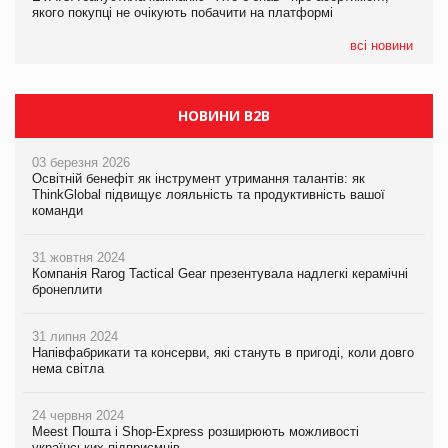
якого покупці не очікують побачити на платформі
Мережа супермаркетів VARUS купує мережу магазинів
формату convenience store КОЛО: об’єднана компанія
налічуватиме 374 магазини
всі новини
НОВИНИ B2B
03 березня 2026
Освітній бенефіт як інструмент утримання талантів: як
ThinkGlobal підвищує лояльність та продуктивність вашої
команди
31 жовтня 2024
Компанія Rarog Tactical Gear презентувала надлегкі керамічні
бронеплити
31 липня 2024
Напівфабрикати та консерви, які стануть в пригоді, коли довго
нема світла
24 червня 2024
Meest Пошта і Shop-Express розширюють можливості
українських підприємців