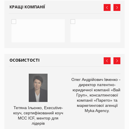
КРАЩІ КОМПАНІЇ
ОСОБИСТОСТІ
,
Олег Андрійович Івченко —
ОВ
директор патентно-
юридичної компанії «Вайз
Груп», консалтингової
компанії «Парето» та
маркетингової агенції
Тетяна Ільєнко, Executive-
Myka Agency.
коуч, сертифікований коуч
МСС ICF, ментор для
лідерів