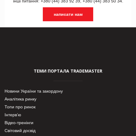
інші питання: +380 (44) 383 92 39, +380 (44) 383 50 34.
написати нам
ТЕМИ ПОРТАЛА TRADEMASTER
Новини України та закордону
Аналітика ринку
Топи про ринок
Інтерв’ю
Відео-тренінги
Світовий досвід