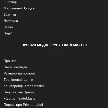
Інновації
Маркетинг&Продажі
Закупки
Логістика
Закон
Події
ПРО В2В МЕДІА-ГРУПУ TRADEMASTER
Про нас
Наша команда
Реклама на порталі
Тренінговий центр
Конференції TradeMaster
Національні Премії
Журнал TradeMaster
Портал про Private Label