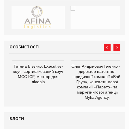
ОСОБИСТОСТІ
Тетяна Ільєнко, Executive-
Олег Андрійович Івченко —
коуч, сертифікований коуч
директор патентно-
МСС ICF, ментор для
юридичної компанії «Вайз
лідерів
Груп», консалтингової
компанії «Парето» та
маркетингової агенції
,
Myka Agency.
ОВ
БЛОГИ