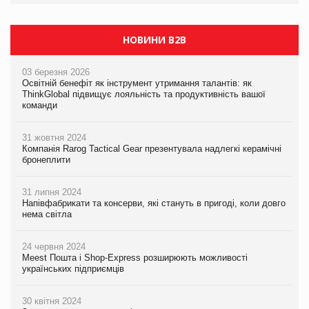
НОВИНИ B2B
03 березня 2026
Освітній бенефіт як інструмент утримання талантів: як
ThinkGlobal підвищує лояльність та продуктивність вашої
команди
31 жовтня 2024
Компанія Rarog Tactical Gear презентувала надлегкі керамічні
бронеплити
31 липня 2024
Напівфабрикати та консерви, які стануть в пригоді, коли довго
нема світла
24 червня 2024
Meest Пошта і Shop-Express розширюють можливості
українських підприємців
30 квітня 2024