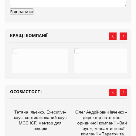
КРАЩІ КОМПАНІЇ
ОСОБИСТОСТІ
,
Тетяна Ільєнко, Executive-
Олег Андрійович Івченко —
ОВ
коуч, сертифікований коуч
директор патентно-
МСС ICF, ментор для
юридичної компанії «Вайз
лідерів
Груп», консалтингової
компанії «Парето» та