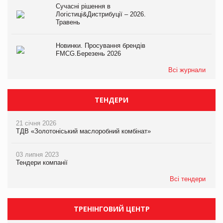
Сучасні рішення в
Логістиці&Дистрибуції – 2026.
Травень
Новинки. Просування брендів
FMCG.Березень 2026
Всі журнали
ТЕНДЕРИ
21 січня 2026
ТДВ «Золотоніський маслоробний комбінат»
03 липня 2023
Тендери компанії
Всі тендери
ТРЕНІНГОВИЙ ЦЕНТР