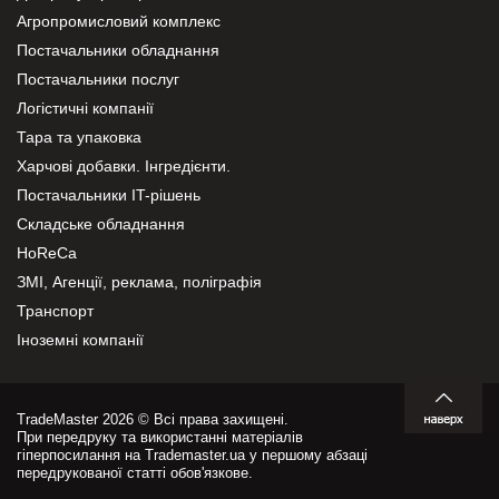
Агропромисловий комплекс
Постачальники обладнання
Постачальники послуг
Логістичні компанії
Тара та упаковка
Харчові добавки. Інгредієнти.
Постачальники IT-рішень
Складське обладнання
HoReCa
ЗМІ, Агенції, реклама, поліграфія
Транспорт
Іноземні компанії
TradeMaster 2026 © Всі права захищені.
При передруку та використанні матеріалів
гіперпосилання на Trademaster.ua у першому абзаці
передрукованої статті обов'язкове.