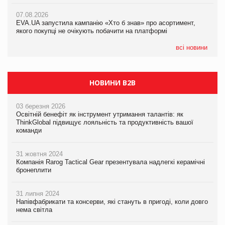
Франція заборонила рекламні дзвінки без згоди клієнтів
07.08.2026
EVA.UA запустила кампанію «Хто б знав» про асортимент,
05.08.2026
якого покупці не очікують побачити на платформі
Мережа супермаркетів VARUS купує мережу магазинів
формату convenience store КОЛО: об’єднана компанія
налічуватиме 374 магазини
всі новини
НОВИНИ B2B
03 березня 2026
Освітній бенефіт як інструмент утримання талантів: як
ThinkGlobal підвищує лояльність та продуктивність вашої
команди
31 жовтня 2024
Компанія Rarog Tactical Gear презентувала надлегкі керамічні
бронеплити
31 липня 2024
Напівфабрикати та консерви, які стануть в пригоді, коли довго
нема світла