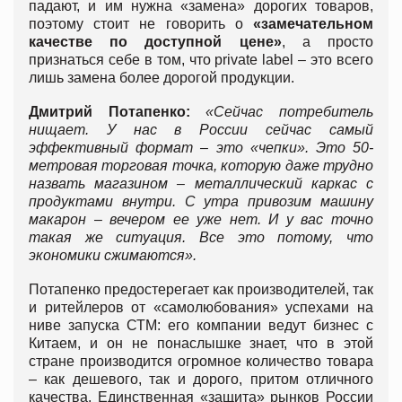
падают, и им нужна «замена» дорогих товаров,
поэтому стоит не говорить о
«замечательном
качестве по доступной цене»
, а просто
признаться себе в том, что private label – это всего
лишь замена более дорогой продукции.
Дмитрий Потапенко:
«Сейчас потребитель
нищает. У нас в России сейчас самый
эффективный формат – это «чепки». Это 50-
метровая торговая точка, которую даже трудно
назвать магазином – металлический каркас с
продуктами внутри. С утра привозим машину
макарон – вечером ее уже нет. И у вас точно
такая же ситуация. Все это потому, что
экономики сжимаются».
Потапенко предостерегает как производителей, так
и ритейлеров от «самолюбования» успехами на
ниве запуска СТМ: его компании ведут бизнес с
Китаем, и он не понаслышке знает, что в этой
стране производится огромное количество товара
– как дешевого, так и дорого, притом отличного
качества. Единственная «защита» рынков России