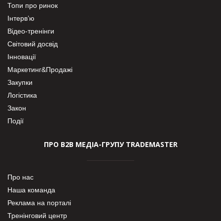
Топи про ринок
Інтерв’ю
Відео-тренінги
Світовий досвід
Інновації
Маркетинг&Продажі
Закупки
Логістика
Закон
Події
ПРО В2В МЕДІА-ГРУПУ TRADEMASTER
Про нас
Наша команда
Реклама на порталі
Тренінговий центр