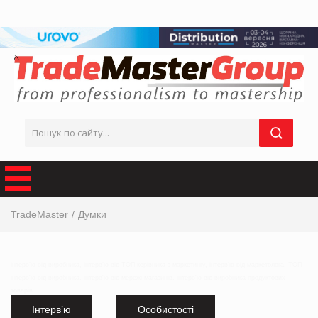
TradeMaster
Думки
інтерв'ю від виробника, інтерв'ю від ТОП-керівника з маркетингу, інтерв'ю від маркетолога, ТОП
інтерв'ю від виробника, інтерв'ю від мережі магазинів, інтерв'ю від виробника продуктових
товарів
Інтерв’ю
Особистості