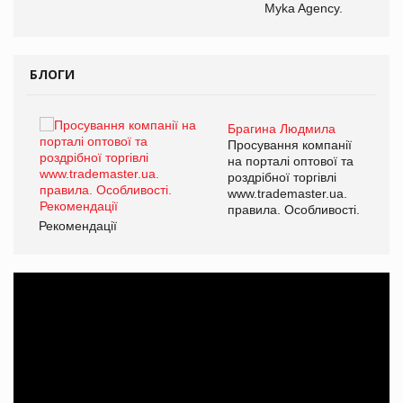
Myka Agency.
БЛОГИ
Брагина Людмила
ї
Просування компанії
а
на порталі оптової та
роздрібної торгівлі
www.trademaster.ua.
і.
правила. Особливості.
Рекомендації
Ре