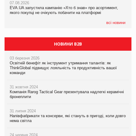
07.08.2026
EVA.UA запустила кампанію «Хто б знав» про асортимент,
05.08.2026
якого покупці не очікують побачити на платформі
Мережа супермаркетів VARUS купує мережу магазинів
формату convenience store КОЛО: об’єднана компанія
налічуватиме 374 магазини
всі новини
НОВИНИ B2B
03 березня 2026
Освітній бенефіт як інструмент утримання талантів: як
ThinkGlobal підвищує лояльність та продуктивність вашої
команди
31 жовтня 2024
Компанія Rarog Tactical Gear презентувала надлегкі керамічні
бронеплити
31 липня 2024
Напівфабрикати та консерви, які стануть в пригоді, коли довго
нема світла
24 червня 2024