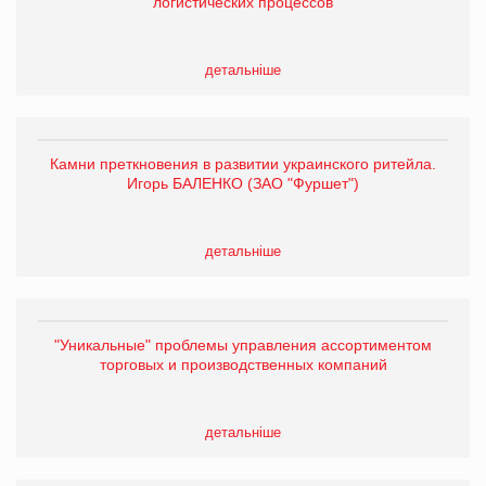
логистических процессов
детальніше
Камни преткновения в развитии украинского ритейла.
Игорь БАЛЕНКО (ЗАО "Фуршет")
детальніше
"Уникальные" проблемы управления ассортиментом
торговых и производственных компаний
детальніше