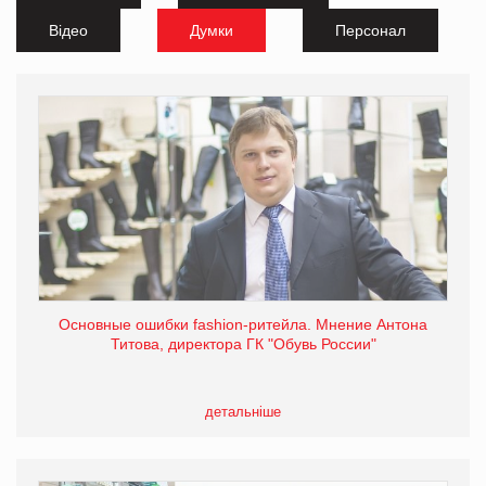
Відео
Думки
Персонал
Основные ошибки fashion-ритейла. Мнение Антона
Титова, директора ГК "Обувь России"
детальніше