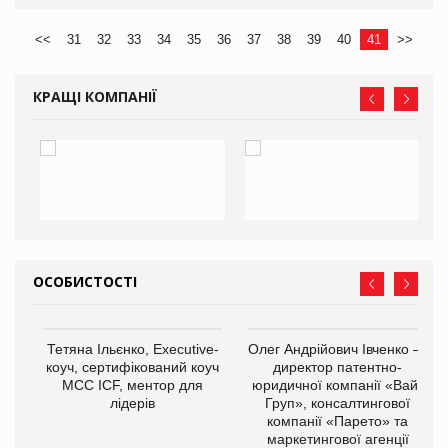
<<
31
32
33
34
35
36
37
38
39
40
41
>>
КРАЩІ КОМПАНІЇ
ОСОБИСТОСТІ
,
Тетяна Ільєнко, Executive-
Олег Андрійович Івченко —
ОВ
коуч, сертифікований коуч
директор патентно-
МСС ICF, ментор для
юридичної компанії «Вайз
лідерів
Груп», консалтингової
компанії «Парето» та
маркетингової агенції