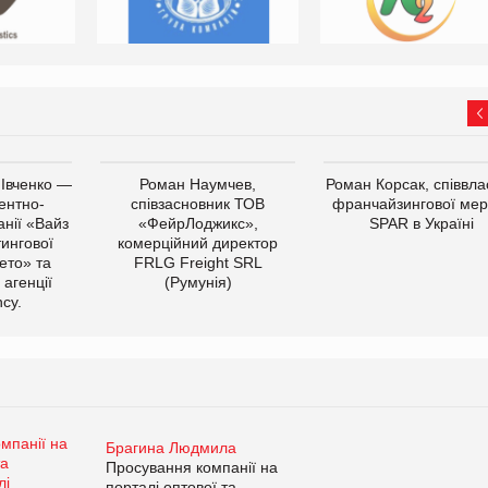
 Івченко —
Роман Наумчев,
Роман Корсак, співвла
ентно-
співзасновник ТОВ
франчайзингової мер
нії «Вайз
«ФейрЛоджикс»,
SPAR в Україні
тингової
комерційний директор
ето» та
FRLG Freight SRL
 агенції
(Румунія)
cy.
Брагина Людмила
Просування компанії на
порталі оптової та