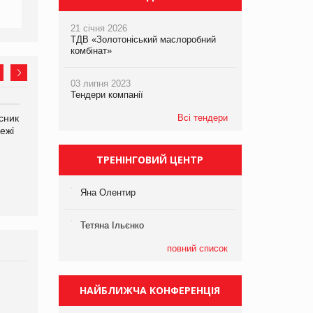
21 січня 2026
ТДВ «Золотоніський маслоробний
комбінат»
03 липня 2023
Тендери компанії
сник
Олексій Логачов-Михайлов
Всі тендери
Яна Сараніна, директор
ежі
Файно маркет Директор
компанії «УкраМарин»
департаменту з
виробництва
ТРЕНІНГОВИЙ ЦЕНТР
Яна Олентир
Тетяна Ільєнко
повний список
Брагина Людмила
НАЙБЛИЖЧА КОНФЕРЕНЦІЯ
Просування компанії на
порталі оптової та