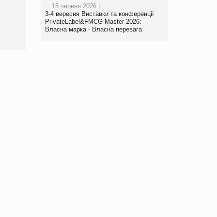
18 червня 2026 |
роздрібної торгівлі
3-4 вересня Виставки та конференції
www.trademaster.ua.
PrivateLabel&FMCG Master-2026:
правила. Особливості.
Власна марка - Власна перевага