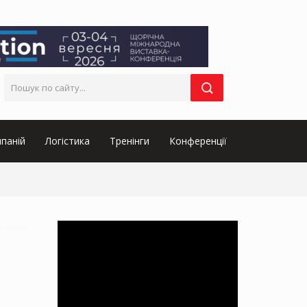
паній
Логістика
Тренінги
Конференції
их товарів