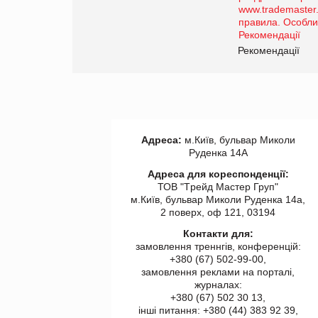
роздрібної торгівлі
www.trademaster.ua.
правила. Особливості.
ії
Рекомендації
Адреса:
м.Київ, бульвар Миколи
Руденка 14А
Адреса для кореспонденції:
ТОВ "Tрейд Мастер Груп"
м.Київ, бульвар Миколи Руденка 14а,
2 поверх, оф 121, 03194
Контакти для:
замовлення треннгів, конференцій:
+380 (67) 502-99-00,
замовлення реклами на порталі,
журналах:
+380 (67) 502 30 13,
інші питання: +380 (44) 383 92 39,