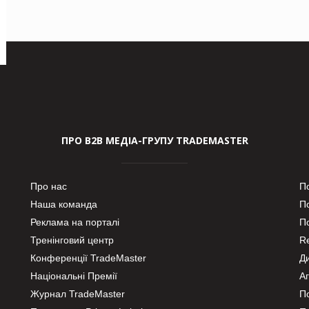
ПРО В2В МЕДІА-ГРУПУ TRADEMASTER
Про нас
П
Наша команда
П
Реклама на порталі
По
Тренінговий центр
Re
Конференції TradeMaster
Д
Національні Премії
А
Журнал TradeMaster
П