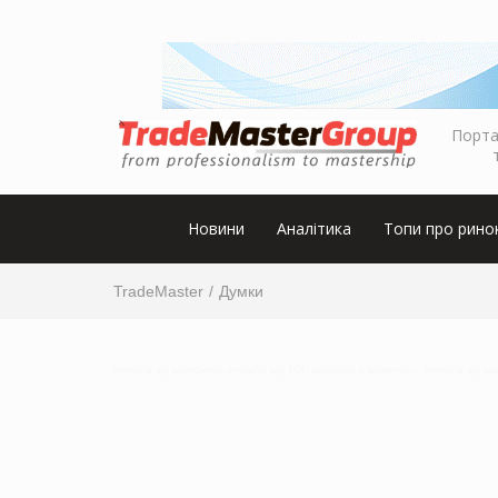
Порта
Новини
Аналітика
Топи про рино
TradeMaster
Думки
інтерв'ю від виробника, інтерв'ю від ТОП-керівника з маркетингу, інтерв'ю від м