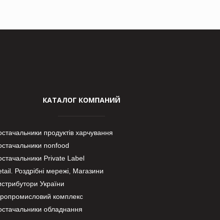
КАТАЛОГ КОМПАНИЙ
остачальники продуктів харчування
остачальники nonfood
стачальники Private Label
tail. Роздрібні мережі, Магазини
истрибутори України
гропромисловий комплекс
остачальники обладнання