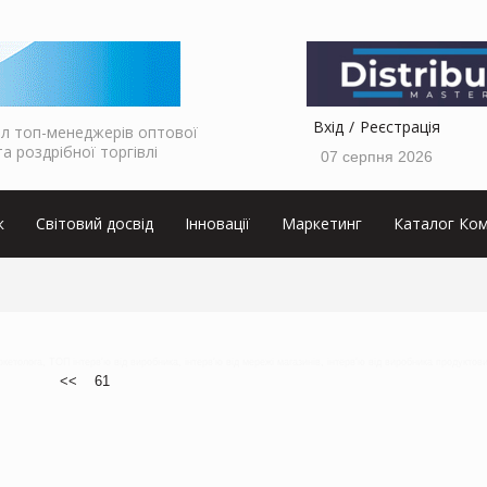
Вхід
Реєстрація
л топ-менеджерів оптової
та роздрібної торгівлі
07 серпня 2026
к
Світовий досвід
Інновації
Маркетинг
Каталог Ком
аркетолога, ТОП інтерв'ю від виробника, інтерв'ю від мережі магазинів, інтерв'ю від виробника продуктов
<<
61