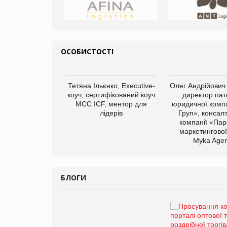
ОСОБИСТОСТІ
арас Ігорович,
Тетяна Ільєнко, Executive-
Олег Андрійович
иробництва ТОВ
коуч, сертифікований коуч
директор пат
Герчак"
МСС ICF, ментор для
юридичної компа
лідерів
Груп», консал
компанії «Пар
маркетингової
Myka Agen
БЛОГИ
Брагина Людмила
Просування компанії на
порталі оптової та