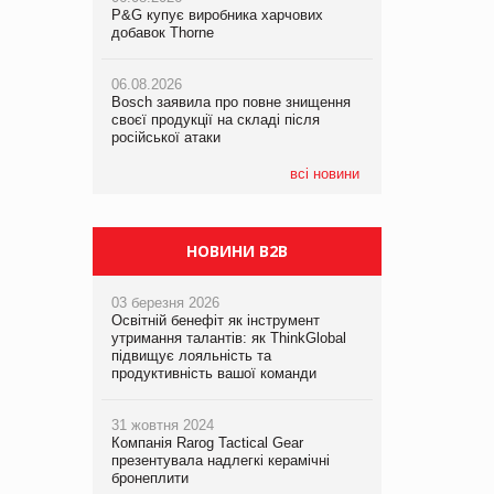
P&G купує виробника харчових
P&G купує виробника харчових
добавок Thorne
добавок Thorne
05.08.2026
Смачне поповнення дитячого меню:
06.08.2026
06.08.2026
у VARUS з’явилися новинки від ТМ
Bosch заявила про повне знищення
Bosch заявила про повне знищення
ТОКЕРИ
своєї продукції на складі після
своєї продукції на складі після
російської атаки
російської атаки
05.08.2026
Сергій Лісунов про заморожені
всі новини
хлібобулочні вироби на
PrivateLabel&FMCG Master 2026
НОВИНИ B2B
03 березня 2026
Освітній бенефіт як інструмент
утримання талантів: як ThinkGlobal
підвищує лояльність та
продуктивність вашої команди
31 жовтня 2024
Компанія Rarog Tactical Gear
презентувала надлегкі керамічні
бронеплити