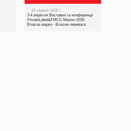
порталі оптової та
роздрібної торгівлі
18 червня 2026 |
www.trademaster.ua.
3-4 вересня Виставки та конференції
правила. Особливості.
PrivateLabel&FMCG Master-2026:
Власна марка - Власна перевага