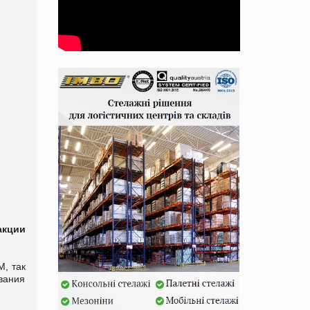
акции
М, так
вания