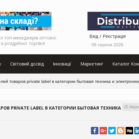
Вхід
Реєстрація
л топ-менеджерів оптової
та роздрібної торгівлі
08 серпня 2026
к
Світовий досвід
Інновації
Маркетинг
Каталог Ком
ей товаров private label в категории бытовая техника и электроник
15 бере
ОВ PRIVATE LABEL В КАТЕГОРИИ БЫТОВАЯ ТЕХНИКА