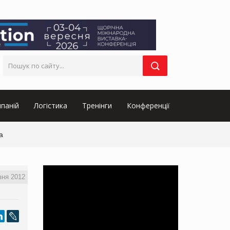
паній
Логістика
Тренінги
Конференції
а
зня 2012