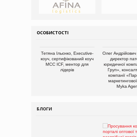
ОСОБИСТОСТІ
арас Ігорович,
Тетяна Ільєнко, Executive-
Олег Андрійович
иробництва ТОВ
коуч, сертифікований коуч
директор пат
Герчак"
МСС ICF, ментор для
юридичної компа
лідерів
Груп», консал
компанії «Пар
маркетингової
Myka Agen
БЛОГИ
Брагина Людмила
Просування компанії на