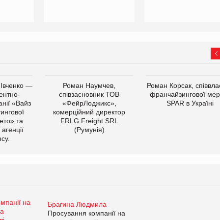
 Івченко —
Роман Наумчев,
Роман Корсак, співвла
ентно-
співзасновник ТОВ
франчайзингової мер
нії «Вайз
«ФейрЛоджикс»,
SPAR в Україні
тингової
комерційний директор
ето» та
FRLG Freight SRL
 агенції
(Румунія)
cy.
Брагина Людмила
Просування компанії на