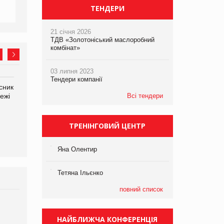
ТЕНДЕРИ
21 січня 2026
ТДВ «Золотоніський маслоробний
комбінат»
03 липня 2023
Тендери компанії
сник
Олексій Логачов-Михайлов
Яна Сараніна, директор
ежі
Файно маркет Директор
компанії «УкраМарин»
Всі тендери
департаменту з
виробництва
ТРЕНІНГОВИЙ ЦЕНТР
Яна Олентир
Тетяна Ільєнко
повний список
Брагина Людмила
Просування компанії на
НАЙБЛИЖЧА КОНФЕРЕНЦІЯ