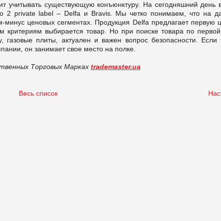
ит учитывать существующую конъюнктуру. На сегодняшний день
о 2 private label – Delfa и Bravis. Мы четко понимаем, что на 
минус ценовых сегментах. Продукция Delfa предлагает первую ц
тим критериям выбирается товар. Но при поиске товара по перво
, газовые плиты, актуален и важен вопрос безопасности. Если 
пании, он занимает свое место на полке.
бственных Торговых Марках
trademaster.ua
Весь список
Нас