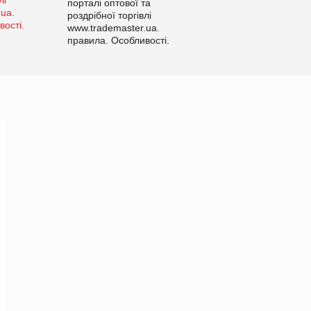
порталі оптової та
роздрібної торгівлі
www.trademaster.ua.
правила. Особливості.
Рекомендації