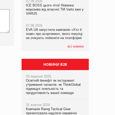
07.08.2026
ICE BOSS цього літа! Новинка
06.08.2026
07.08.2026
морозива від власної ТМ Varto вже у
Смачна новинка для хвостатих: у
Франція заборонила рекламні дзвінки
VARUS
VARUS з’явилися паучі Varto Paw
без згоди клієнтів
expert від власної ТМ Varto!
07.08.2026
EVA.UA запустила кампанію «Хто б
05.08.2026
знав» про асортимент, якого покупці
Мережа супермаркетів VARUS купує
не очікують побачити на платформі
мережу магазинів формату
convenience store КОЛО: об’єднана
компанія налічуватиме 374 магазини
всі новини
НОВИНИ B2B
03 березня 2026
Освітній бенефіт як інструмент
утримання талантів: як ThinkGlobal
підвищує лояльність та
продуктивність вашої команди
31 жовтня 2024
Компанія Rarog Tactical Gear
презентувала надлегкі керамічні