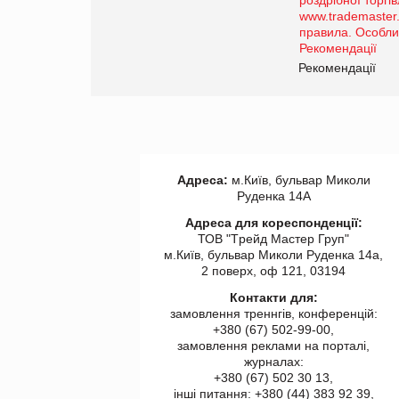
порталі оптової та
роздрібної торгівлі
www.trademaster.ua.
правила. Особливості.
ії
Рекомендації
Адреса:
м.Київ, бульвар Миколи
Руденка 14А
Адреса для кореспонденції:
ТОВ "Tрейд Мастер Груп"
м.Київ, бульвар Миколи Руденка 14а,
2 поверх, оф 121, 03194
Контакти для:
замовлення треннгів, конференцій:
+380 (67) 502-99-00,
замовлення реклами на порталі,
журналах:
+380 (67) 502 30 13,
інші питання: +380 (44) 383 92 39,