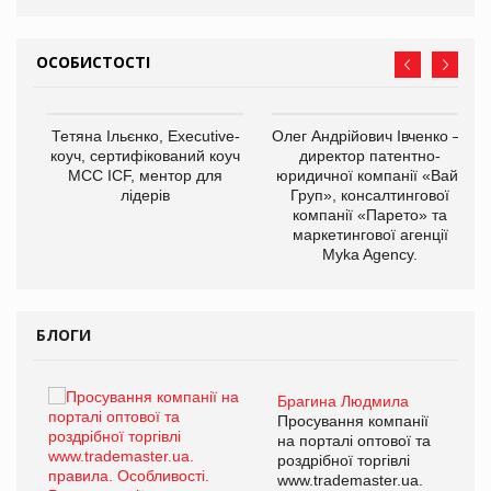
ОСОБИСТОСТІ
,
Тетяна Ільєнко, Executive-
Олег Андрійович Івченко —
ОВ
коуч, сертифікований коуч
директор патентно-
МСС ICF, ментор для
юридичної компанії «Вайз
лідерів
Груп», консалтингової
компанії «Парето» та
маркетингової агенції
Myka Agency.
БЛОГИ
Брагина Людмила
ї
Просування компанії
а
на порталі оптової та
роздрібної торгівлі
www.trademaster.ua.