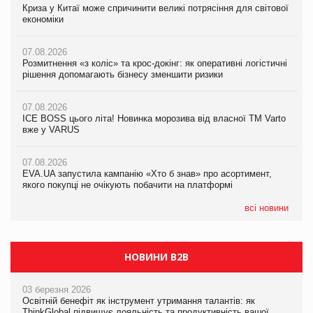
Криза у Китаї може спричинити великі потрясіння для світової
07.08.2026
Криза у Китаї може спричинити великі потрясіння для світової
економіки
ICE BOSS цього літа! Новинка морозива від власної ТМ Varto
економіки
вже у VARUS
07.08.2026
07.08.2026
Розмитнення «з коліс» та крос-докінг: як оперативні логістичні
07.08.2026
Kraft Heinz скоротила збиток у першому півріччі
рішення допомагають бізнесу зменшити ризики
EVA.UA запустила кампанію «Хто б знав» про асортимент,
якого покупці не очікують побачити на платформі
07.08.2026
07.08.2026
Продажі Hugo Boss впали на 9%
ICE BOSS цього літа! Новинка морозива від власної ТМ Varto
06.08.2026
вже у VARUS
Смачна новинка для хвостатих: у VARUS з’явилися паучі
07.08.2026
Varto Paw expert від власної ТМ Varto!
Франція заборонила рекламні дзвінки без згоди клієнтів
07.08.2026
EVA.UA запустила кампанію «Хто б знав» про асортимент,
05.08.2026
якого покупці не очікують побачити на платформі
Мережа супермаркетів VARUS купує мережу магазинів
формату convenience store КОЛО: об’єднана компанія
налічуватиме 374 магазини
всі новини
НОВИНИ B2B
03 березня 2026
Освітній бенефіт як інструмент утримання талантів: як
ThinkGlobal підвищує лояльність та продуктивність вашої