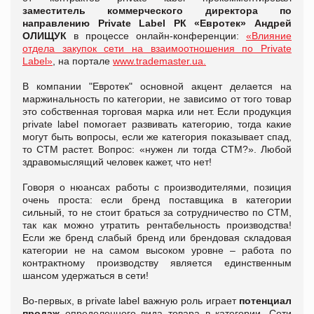
заместитель коммерческого директора по
направлению Private Label РК «Евротек» Андрей
ОЛИЩУК
в процессе онлайн-конференции:
«Влияние
отдела закупок сети на взаимоотношения по Private
Label»
, на портале
www.trademaster.ua.
В компании "Евротек" основной акцент делается на
маржинальность по категории, не зависимо от того товар
это собственная торговая марка или нет. Если продукция
private label помогает развивать категорию, тогда какие
могут быть вопросы, если же категория показывает спад,
то СТМ растет. Вопрос: «нужен ли тогда СТМ?». Любой
здравомыслящий человек кажет, что нет!
Говоря о нюансах работы с производителями, позиция
очень проста: если бренд поставщика в категории
сильный, то не стоит браться за сотрудничество по СТМ,
так как можно утратить рентабельность производства!
Если же бренд слабый бренд или брендовая складовая
категории не на самом высоком уровне – работа по
контрактному производству является единственным
шансом удержаться в сети!
Во-первых, в private label важную роль играет
потенциал
продаж
определенного вида товара в категории. Сети