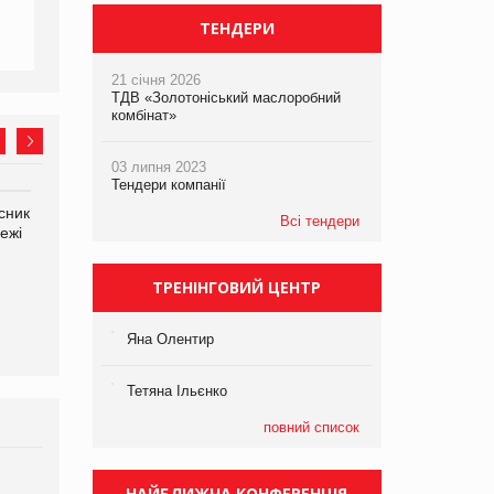
ТЕНДЕРИ
21 січня 2026
ТДВ «Золотоніський маслоробний
комбінат»
03 липня 2023
Тендери компанії
сник
Олексій Логачов-Михайлов
Всі тендери
ежі
Файно маркет Директор
департаменту з
виробництва
ТРЕНІНГОВИЙ ЦЕНТР
Яна Сараніна, директор
Яна Олентир
компанії «УкраМарин»
Тетяна Ільєнко
повний список
Брагина Людмила
НАЙБЛИЖЧА КОНФЕРЕНЦІЯ