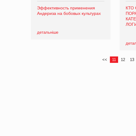
Эффективность применения
КТО
Андериза на бобовых культурах
ПОР
КАТ
ЛОГ
детальніше
дета
<<
11
12
13