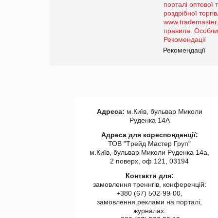
Просування компанії на
порталі оптової та
роздрібної торгівлі
www.trademaster.ua.
правила. Особливості.
ії
Рекомендації
Адреса:
м.Київ, бульвар Миколи
Руденка 14А
Адреса для кореспонденції:
ТОВ "Tрейд Мастер Груп"
м.Київ, бульвар Миколи Руденка 14а,
2 поверх, оф 121, 03194
Контакти для:
замовлення треннгів, конференцій:
+380 (67) 502-99-00,
замовлення реклами на порталі,
журналах: