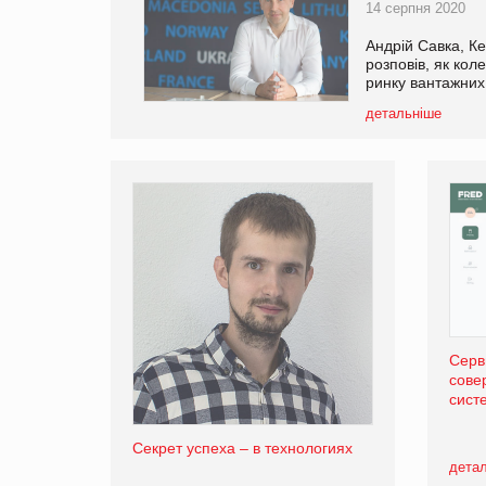
14 серпня 2020
Андрій Савка, К
розповів, як кол
ринку вантажних
детальніше
Серв
сове
сист
Секрет успеха – в технологиях
дета