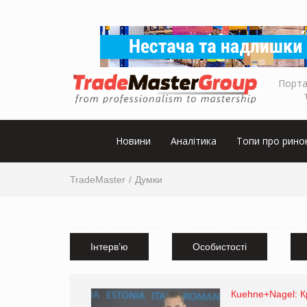
Порта
Новини
Аналітика
Топи про рино
TradeMaster
Думки
інтерв'ю від виробника, інтерв'ю від ТОП-керівника з маркетингу, інтерв'ю від м
Інтерв’ю
Особистості
Кuehne+Nagel: К