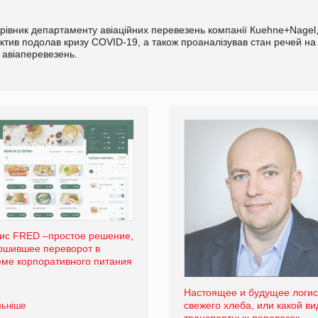
ерівник департаменту авіаційних перевезень компанії Кuehne+Nagel
ектив подолав кризу COVID-19, а також проаналізував стан речей на
 авіаперевезень.
ис FRED –простое решение,
ршившее переворот в
еме корпоративного питания
Настоящее и будущее логис
свежего хлеба, или какой ви
льніше
транспортных перевозок