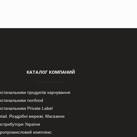
КАТАЛОГ КОМПАНИЙ
остачальники продуктів харчування
остачальники nonfood
стачальники Private Label
tail. Роздрібні мережі, Магазини
истрибутори України
гропромисловий комплекс