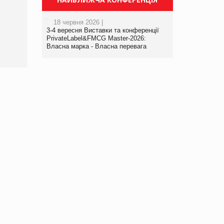
Просування компанії на
порталі оптової та
18 червня 2026 |
роздрібної торгівлі
3-4 вересня Виставки та конференції
www.trademaster.ua.
PrivateLabel&FMCG Master-2026:
правила. Особливості.
Власна марка - Власна перевага