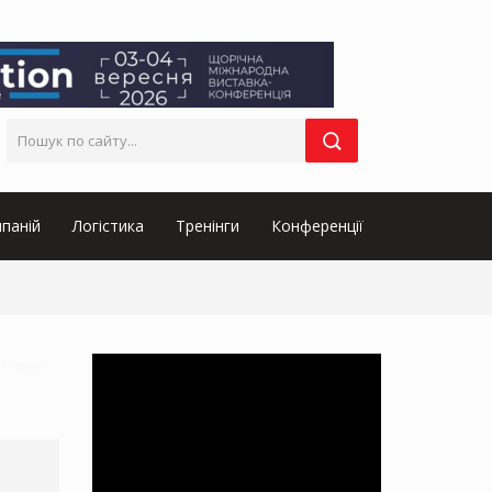
паній
Логістика
Тренінги
Конференції
их товарів