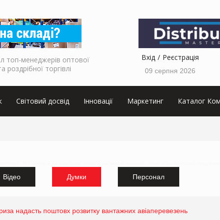
Вхід
Реєстрація
л топ-менеджерів оптової
та роздрібної торгівлі
09 серпня 2026
к
Світовий досвід
Інновації
Маркетинг
Каталог Ком
аркетолога, ТОП інтерв'ю від виробника, інтерв'ю від мережі магазинів, інтерв'ю від виробника продуктов
Відео
Думки
Персонал
риза надасть поштовх розвитку вантажних авіаперевезень