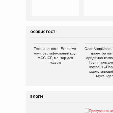
ОСОБИСТОСТІ
арас Ігорович,
Тетяна Ільєнко, Executive-
Олег Андрійович
иробництва ТОВ
коуч, сертифікований коуч
директор пат
Герчак"
МСС ICF, ментор для
юридичної компа
лідерів
Груп», консал
компанії «Пар
маркетингової
Myka Agen
БЛОГИ
Брагина Людмила