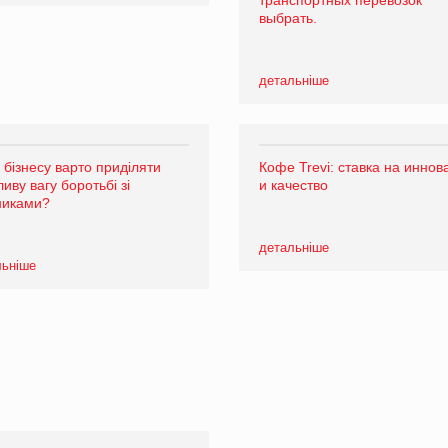
выбрать.
детальніше
 бізнесу варто приділяти
Кофе Trevi: ставка на иннов
иву вагу боротьбі зі
и качество
никами?
детальніше
льніше