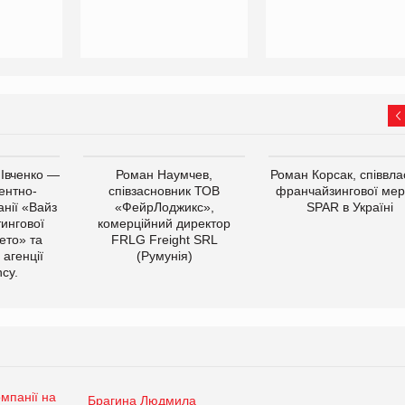
 Івченко —
Роман Наумчев,
Роман Корсак, співвла
ентно-
співзасновник ТОВ
франчайзингової мер
нії «Вайз
«ФейрЛоджикс»,
SPAR в Україні
тингової
комерційний директор
ето» та
FRLG Freight SRL
 агенції
(Румунія)
cy.
Брагина Людмила