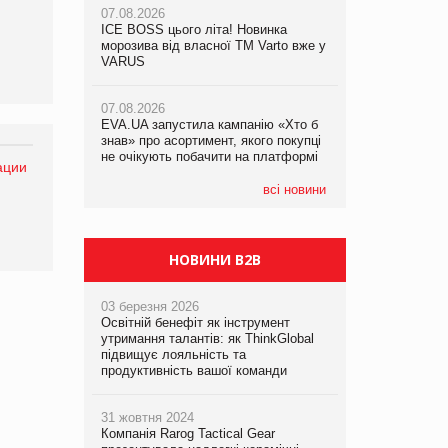
07.08.2026
ICE BOSS цього літа! Новинка
06.08.2026
07.08.2026
морозива від власної ТМ Varto вже у
Смачна новинка для хвостатих: у
Франція заборонила рекламні дзвінки
VARUS
VARUS з’явилися паучі Varto Paw
без згоди клієнтів
expert від власної ТМ Varto!
07.08.2026
EVA.UA запустила кампанію «Хто б
05.08.2026
знав» про асортимент, якого покупці
Мережа супермаркетів VARUS купує
не очікують побачити на платформі
мережу магазинів формату
ации
convenience store КОЛО: об’єднана
компанія налічуватиме 374 магазини
всі новини
НОВИНИ B2B
03 березня 2026
Освітній бенефіт як інструмент
утримання талантів: як ThinkGlobal
підвищує лояльність та
продуктивність вашої команди
31 жовтня 2024
Компанія Rarog Tactical Gear