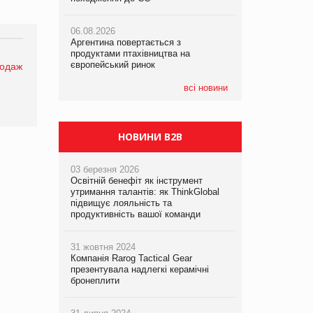
06.08.2026
06.08.2026
05.08.2026
Аргентина повертається з
Аргентина повертається з
Смачне поповнення дитячого меню:
продуктами птахівництва на
продуктами птахівництва на
у VARUS з’явилися новинки від ТМ
європейський ринок
європейський ринок
ТОКЕРИ
родаж
всі новини
05.08.2026
Сергій Лісунов про заморожені
хлібобулочні вироби на
PrivateLabel&FMCG Master 2026
НОВИНИ B2B
03 березня 2026
Освітній бенефіт як інструмент
утримання талантів: як ThinkGlobal
підвищує лояльність та
продуктивність вашої команди
31 жовтня 2024
Компанія Rarog Tactical Gear
презентувала надлегкі керамічні
бронеплити