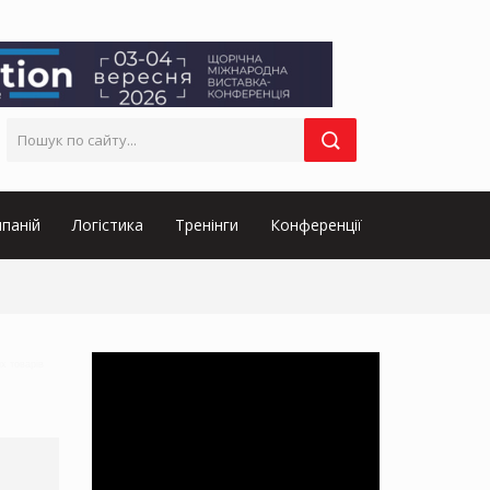
паній
Логістика
Тренінги
Конференції
их товарів