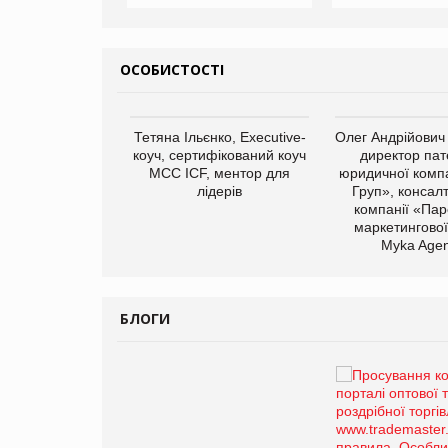
ОСОБИСТОСТІ
арас Ігорович,
Тетяна Ільєнко, Executive-
Олег Андрійович
иробництва ТОВ
коуч, сертифікований коуч
директор пат
Герчак"
МСС ICF, ментор для
юридичної компа
лідерів
Груп», консал
компанії «Пар
маркетингової
Myka Agen
БЛОГИ
Брагина Людмила
Просування компанії на
порталі оптової та
роздрібної торгівлі