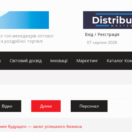
Вхід
Реєстрація
л топ-менеджерів оптової
та роздрібної торгівлі
07 серпня 2026
к
Світовий досвід
Інновації
Маркетинг
Каталог Ком
аркетолога, ТОП інтерв'ю від виробника, інтерв'ю від мережі магазинів, інтерв'ю від виробника продуктов
Відео
Думки
Персонал
ния будущего — залог успешного бизнеса