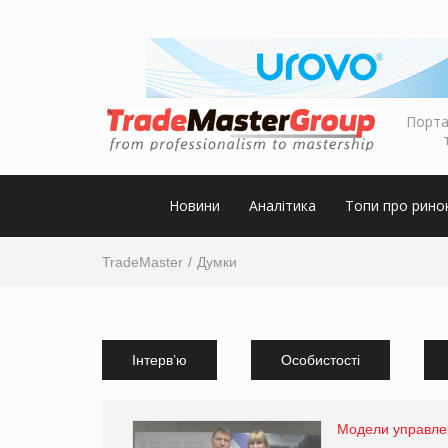
Порта
Новини
Аналітика
Топи про рино
TradeMaster
Думки
інтерв'ю від виробника, інтерв'ю від ТОП-керівника з маркетингу, інтерв'ю від м
Інтерв’ю
Особистості
Модели управле