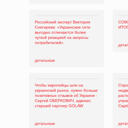
Российский эксперт Виктория
COM
Снегирева: «Украинские сети
ИТО
выгодно отличаются более
чуткой реакцией на запросы
потребителей»
дета
детальніше
Чтобы европейцы шли на
Спро
украинский рынок, нужно больше
недв
позитивных отзывов об Украине -
раст
Сергей ОБЕРКОВИЧ, адвокат,
упра
старший партнер GOLAW
Capit
детальніше
дета