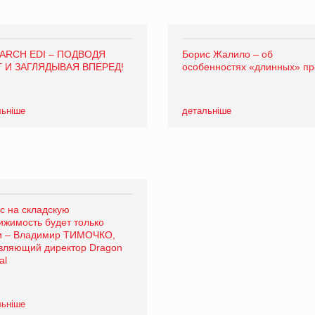
ARCH EDI – ПОДВОДЯ
Борис Жалило – об
Г И ЗАГЛЯДЫВАЯ ВПЕРЕД!
особенностях «длинных» п
льніше
детальніше
с на складскую
ижимость будет только
и – Владимир ТИМОЧКО,
вляющий директор Dragon
al
льніше