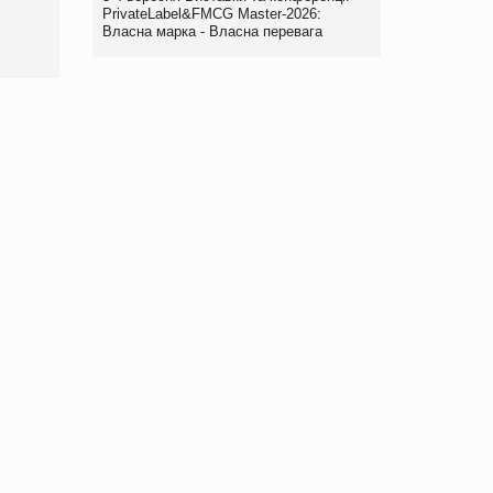
www.trademaster.ua.
PrivateLabel&FMCG Master-2026:
правила. Особливості.
Власна марка - Власна перевага