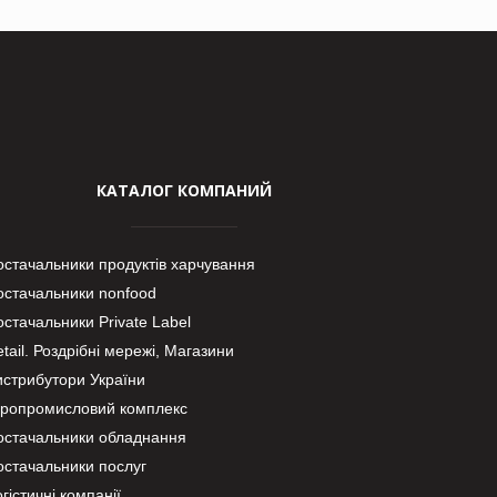
КАТАЛОГ КОМПАНИЙ
остачальники продуктів харчування
остачальники nonfood
стачальники Private Label
tail. Роздрібні мережі, Магазини
истрибутори України
гропромисловий комплекс
остачальники обладнання
остачальники послуг
гістичні компанії