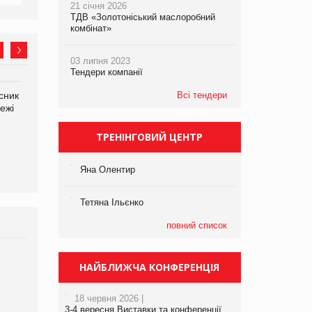
21 січня 2026
ТДВ «Золотоніський маслоробний
комбінат»
03 липня 2023
Тендери компанії
Всі тендери
сник
Олексій Логачов-Михайлов
Яна Сараніна, директор
ежі
Файно маркет Директор
компанії «УкраМарин»
департаменту з
виробництва
ТРЕНІНГОВИЙ ЦЕНТР
Яна Олентир
Тетяна Ільєнко
повний список
Брагина Людмила
НАЙБЛИЖЧА КОНФЕРЕНЦІЯ
Просування компанії на
порталі оптової та
18 червня 2026 |
роздрібної торгівлі
3-4 вересня Виставки та конференції