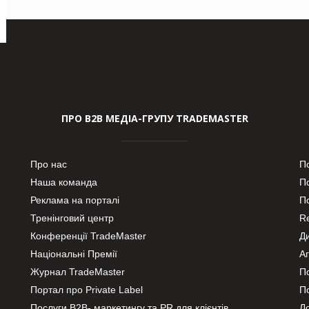
ПРО В2В МЕДІА-ГРУПУ TRADEMASTER
Про нас
П
Наша команда
П
Реклама на порталі
По
Тренінговий центр
Re
Конференції TradeMaster
Д
Національні Премії
А
Журнал TradeMaster
П
Портал про Private Label
П
Послуги В2В- маркетингу та PR для клієнтів
Ло