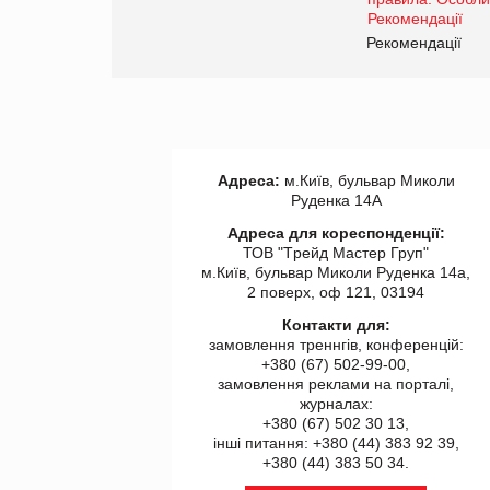
www.trademaster.ua.
правила. Особливості.
ії
Рекомендації
Адреса:
м.Київ, бульвар Миколи
Руденка 14А
Адреса для кореспонденції:
ТОВ "Tрейд Мастер Груп"
м.Київ, бульвар Миколи Руденка 14а,
2 поверх, оф 121, 03194
Контакти для:
замовлення треннгів, конференцій:
+380 (67) 502-99-00,
замовлення реклами на порталі,
журналах:
+380 (67) 502 30 13,
інші питання: +380 (44) 383 92 39,
+380 (44) 383 50 34.