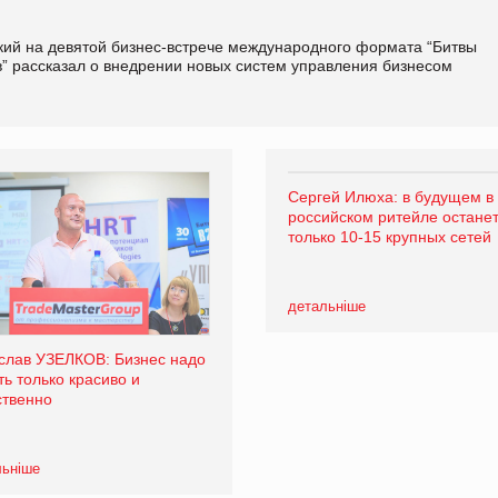
ий на девятой бизнес-встрече международного формата “Битвы
” рассказал о внедрении новых систем управления бизнесом
Сергей Илюха: в будущем в
российском ритейле остане
только 10-15 крупных сетей
детальніше
слав УЗЕЛКОВ: Бизнес надо
ть только красиво и
ственно
льніше