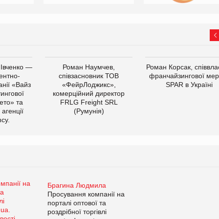
 Івченко —
Роман Наумчев,
Роман Корсак, співвла
ентно-
співзасновник ТОВ
франчайзингової мер
нії «Вайз
«ФейрЛоджикс»,
SPAR в Україні
тингової
комерційний директор
ето» та
FRLG Freight SRL
 агенції
(Румунія)
cy.
Брагина Людмила
Просування компанії на
порталі оптової та
роздрібної торгівлі