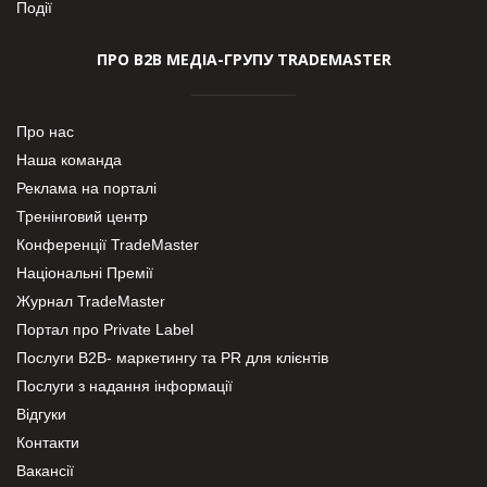
Події
ПРО В2В МЕДІА-ГРУПУ TRADEMASTER
Про нас
Наша команда
Реклама на порталі
Тренінговий центр
Конференції TradeMaster
Національні Премії
Журнал TradeMaster
Портал про Private Label
Послуги В2В- маркетингу та PR для клієнтів
Послуги з надання інформації
Відгуки
Контакти
Вакансії