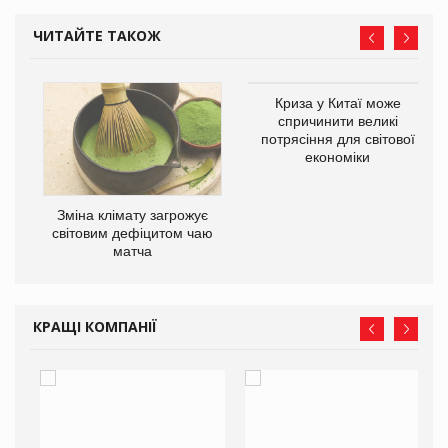
ЧИТАЙТЕ ТАКОЖ
Криза у Китаї може
ne
спричинити великі
потрясіння для світової
економіки
Зміна клімату загрожує
світовим дефіцитом чаю
матча
КРАЩІ КОМПАНІЇ