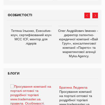
ОСОБИСТОСТІ
,
Тетяна Ільєнко, Executive-
Олег Андрійович Івченко —
ОВ
коуч, сертифікований коуч
директор патентно-
МСС ICF, ментор для
юридичної компанії «Вайз
лідерів
Груп», консалтингової
компанії «Парето» та
маркетингової агенції
Myka Agency.
БЛОГИ
Брагина Людмила
ї
Просування компанії
а
на порталі оптової та
роздрібної торгівлі
www.trademaster.ua.