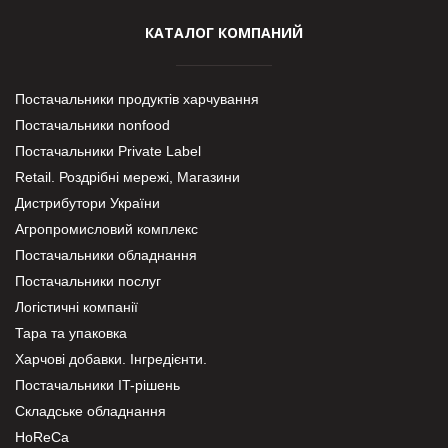
КАТАЛОГ КОМПАНИЙ
Постачальники продуктів харчування
Постачальники nonfood
Постачальники Private Label
Retail. Роздрібні мережі, Магазини
Дистрибутори України
Агропромисловий комплекс
Постачальники обладнання
Постачальники послуг
Логістичні компанії
Тара та упаковка
Харчові добавки. Інгредієнти.
Постачальники IT-рішень
Складське обладнання
HoReCa