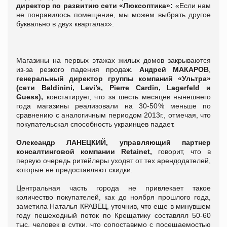
директор по развитию сети «Люксоптика»:
«Если нам
не понравилось помещение, мы можем выбрать другое
буквально в двух кварталах».
Магазины на первых этажах жилых домов закрываются
из-за резкого падения продаж.
Андрей МАКАРОВ
,
генеральный директор группы компаний «Ультра»
(сети Baldinini, Levi’s, Pierre Cardin, Lagerfeld и
Guess),
констатирует, что за шесть месяцев нынешнего
года магазины реализовали на 30-50 % меньше по
сравнению с аналогичным периодом 2013г., отмечая, что
покупательская способность украинцев падает.
Олександр ЛАНЕЦКИЙ,
управляющий партнер
консалтинговой компании Retainet,
говорит, что в
первую очередь ритейлеры уходят от тех арендодателей,
которые не предоставляют скидки.
Центральная часть города не привлекает такое
количество покупателей, как до ноября прошлого года,
заметила Наталья КРАВЕЦ, уточнив, что еще в минувшем
году пешеходный поток по Крещатику составлял 50-60
тыс. человек в сутки, что сопоставимо с посещаемостью