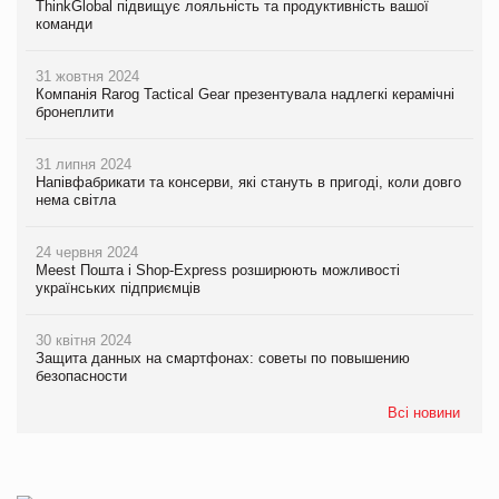
ThinkGlobal підвищує лояльність та продуктивність вашої
команди
31 жовтня 2024
Компанія Rarog Tactical Gear презентувала надлегкі керамічні
бронеплити
31 липня 2024
Напівфабрикати та консерви, які стануть в пригоді, коли довго
нема світла
24 червня 2024
Meest Пошта і Shop-Express розширюють можливості
українських підприємців
30 квітня 2024
Защита данных на смартфонах: советы по повышению
безопасности
Всі новини