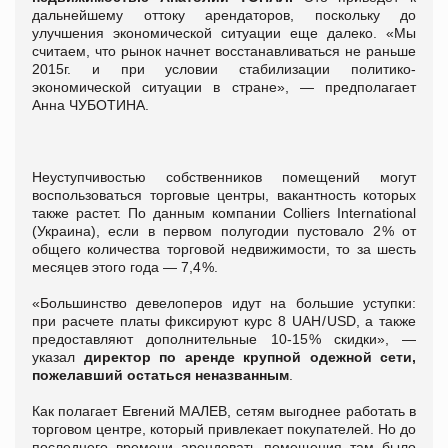
дальнейшему оттоку арендаторов, поскольку до
улучшения экономической ситуации еще далеко. «Мы
считаем, что рынок начнет восстанавливаться не раньше
2015г. и при условии стабилизации политико-
экономической ситуации в стране», — предполагает
Анна ЧУБОТИНА.
Неуступчивостью собственников помещений могут
воспользоваться торговые центры, вакантность которых
также растет. По данным компании Colliers International
(Украина), если в первом полугодии пустовало 2 % от
общего количества торговой недвижимости, то за шесть
месяцев этого года — 7,4 %.
«Большинство девелоперов идут на большие уступки:
при расчете платы фиксируют курс 8 UAH / USD, а также
предоставляют дополнительные 10-15 % скидки», —
указал
директор по аренде крупной одежной сети,
пожелавший остаться неназванным
.
Как полагает Евгений МАЛЕВ, сетям выгоднее работать в
торговом центре, который привлекает покупателей. Но до
последнего времени арендовать помещения там было