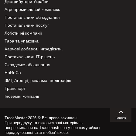
Дистрибутори України
Агропромисловий комплекс
Постачальники обладнання
Постачальники послуг
Логістичні компанії
Тара та упаковка
Харчові добавки. Інгредієнти.
Постачальники IT-рішень
Складське обладнання
HoReCa
ЗМІ, Агенції, реклама, поліграфія
Транспорт
Іноземні компанії
TradeMaster 2026 © Всі права захищені.
При передруку та використанні матеріалів
гіперпосилання на Trademaster.ua у першому абзаці
передрукованої статті обов'язкове.