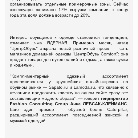
организовывать отдельные примерочные зоны. Сейчас
аксессуары занимают 17% выручки компании, к концу
года эта доля должна возрасти до 20%.
Интерес обувщиков к одежде становится тенденцией,
отмечает г-жа ЯДЕРНАЯ. Примерно месяц назад
"ЦентрОбувь" открыла новый розничный проект — сеть
магазинов домашней одежды "ЦентрОбувь Comfort": она
продает товары для путешествий и отдыха, а также сумки
и кошельки.
"Комплиментарный одежный ассортимент
прослеживается у крупнейших онлайн-игроков на
обувном рынке — Sapato.ru и Lamoda.ru, что связанно с
желанием предложить клиенту на одном сайте сразу все
составляющие модного образа", — говорит
гендиректор
Fashion Consulting Group Анна ЛЕБСАК-КЛЕЙМАНС.
Еще один пример — обувной бренд Caterpillar,
расширивший ассортимент повседневной женской и
мужской одеждой.