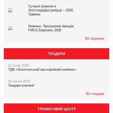
Сучасні рішення в
Логістиці&Дистрибуції – 2026.
Травень
Новинки. Просування брендів
FMCG.Березень 2026
Всі журнали
ТЕНДЕРИ
21 січня 2026
ТДВ «Золотоніський маслоробний комбінат»
03 липня 2023
Тендери компанії
Всі тендери
ТРЕНІНГОВИЙ ЦЕНТР