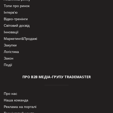
Топи про ринок
Інтерв’ю
Відео-тренінги
Світовий досвід
Інновації
Маркетинг&Продажі
Закупки
Логістика
Закон
Події
ПРО В2В МЕДІА-ГРУПУ TRADEMASTER
Про нас
Наша команда
Реклама на порталі