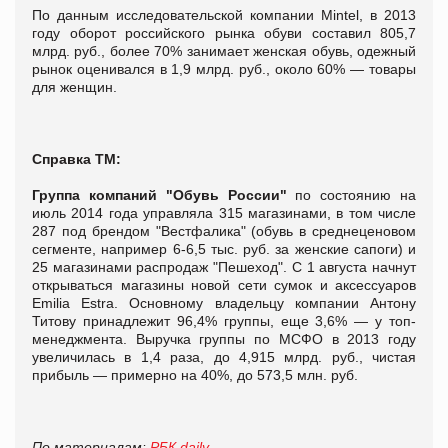
По данным исследовательской компании Mintel, в 2013
году оборот российского рынка обуви составил 805,7
млрд. руб., более 70% занимает женская обувь, одежный
рынок оценивался в 1,9 млрд. руб., около 60% — товары
для женщин.
Справка ТМ:
Группа компаний "Обувь России"
по состоянию на
июль 2014 года управляла 315 магазинами, в том числе
287 под брендом "Вестфалика" (обувь в среднеценовом
сегменте, например 6-6,5 тыс. руб. за женские сапоги) и
25 магазинами распродаж "Пешеход". С 1 августа начнут
открываться магазины новой сети сумок и аксессуаров
Emilia Estra. Основному владельцу компании Антону
Титову принадлежит 96,4% группы, еще 3,6% — у топ-
менеджмента. Выручка группы по МСФО в 2013 году
увеличилась в 1,4 раза, до 4,915 млрд. руб., чистая
прибыль — примерно на 40%, до 573,5 млн. руб.
По материалам:
РБК daily