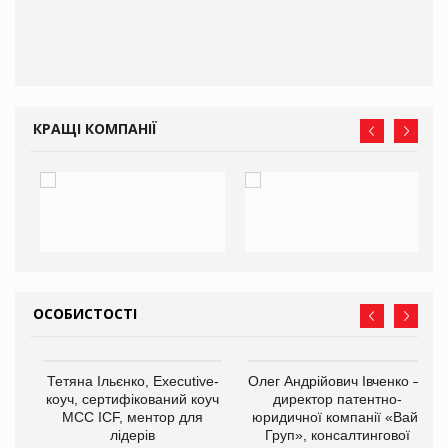
КРАЩІ КОМПАНІЇ
ОСОБИСТОСТІ
,
Тетяна Ільєнко, Executive-
Олег Андрійович Івченко —
ОВ
коуч, сертифікований коуч
директор патентно-
МСС ICF, ментор для
юридичної компанії «Вайз
лідерів
Груп», консалтингової