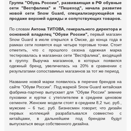
Группа "Обувь России", развивающая в РФ обувные
сети "Вестфалика" и "Пешеход", начала развитие
новой сети Snow Guard, специализирующейся на
продаже верхней одежды и сопутствующих товаров.
По словам
Антона ТИТОВА, генерального директора и
основной владелец "Обуви России",
первый магазин
Snow Guard в июле открылся в Омске, до конца года в
рамках сети появятся еще четыре торговые точки. Стоит
отметить, что с прошлого сезона одежная марка
тестировалась в магазинах сети "Вестфалика", входящей
в группу. Выручка магазинов, в которых появился
одежный бренд, увеличилась на 20% в сравнении с
результатами сопоставимых магазинов за тот же период.
Название новой марки появилось в перечне брендов на
сайте "Обуви России". Под маркой Snow Guard китайская
фабрика-партнер выпускает для "Обуви России" зимние
пуховики и куртки с утеплителем в среднем ценовом
сегменте. Женские модели стоят в среднем 8,2 тыс. руб.,
мужские – 6 тыс. руб. Бизнесмен говорит, что дизайн
первых коллекций разрабатывался совместно с
китайцами, в дальнейшем под брендом будут
выпускаться вещи собственного дизайна.