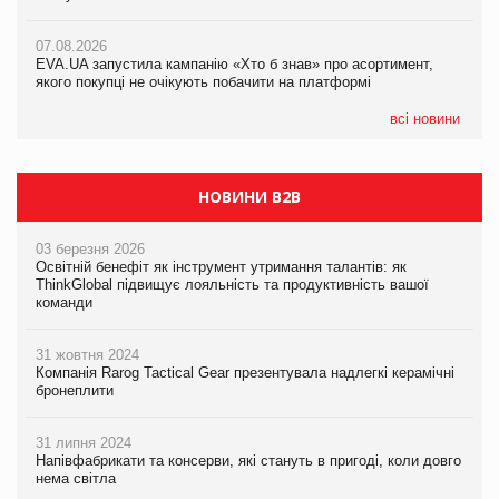
07.08.2026
Франція заборонила рекламні дзвінки без згоди клієнтів
07.08.2026
07.08.2026
EVA.UA запустила кампанію «Хто б знав» про асортимент,
EVA.UA запустила кампанію «Хто б знав» про асортимент,
якого покупці не очікують побачити на платформі
якого покупці не очікують побачити на платформі
всі новини
НОВИНИ B2B
03 березня 2026
Освітній бенефіт як інструмент утримання талантів: як
ThinkGlobal підвищує лояльність та продуктивність вашої
команди
31 жовтня 2024
Компанія Rarog Tactical Gear презентувала надлегкі керамічні
бронеплити
31 липня 2024
Напівфабрикати та консерви, які стануть в пригоді, коли довго
нема світла