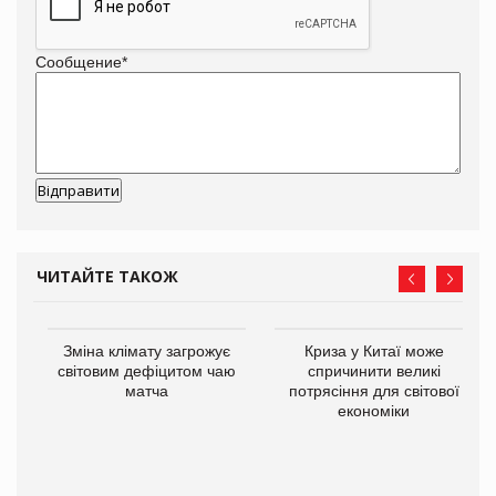
Сообщение
*
ЧИТАЙТЕ ТАКОЖ
Зміна клімату загрожує
Криза у Китаї може
ne
світовим дефіцитом чаю
спричинити великі
матча
потрясіння для світової
економіки