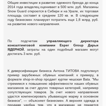
Общие инвестиции в развитие одежного бренда до конца
2014 года владелец оценивает в 500 млн. руб. Магазины
Snow Guard откроются в Сибири и на Урале, их торговая
площадь составит в среднем 120 кв. м. В следующем
году бизнесмен планирует потратить еще 1,8 млрд. руб.
на развитие нового направления.
По подсчетам
управляющего директора
консалтинговой компании Esper Group Дарьи
ЯДЕРНОЙ
, затраты на один подобный магазин могут
достигать 3 млн. руб.
К диверсификации бизнеса Антона ТИТОВА подтолкнул
пример зарубежных обувных компаний: к примеру, в
формате shop-in-shop продает куртки чешская Bata. "Мы
стремимся к повышению эффективности наших обувных
магазинов за счет других товарных категорий, например
сопутствующих товаров. За счет нового направления
удастся компенсировать убывающую маржу в основном
бизнесе", — объясняет бизнесмен. А верхняя одежда в
продаже удобна тем, что в магазинах не придется