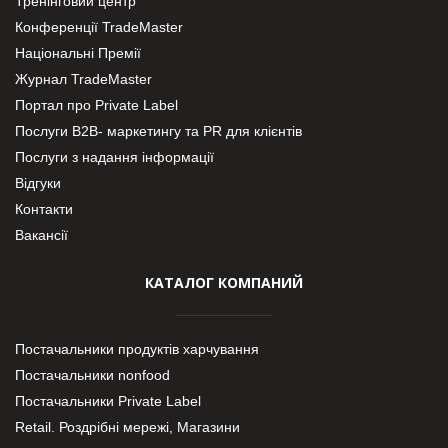
Тренінговий центр
Конференції TradeMaster
Національні Премії
Журнал TradeMaster
Портал про Private Label
Послуги В2В- маркетингу та PR для клієнтів
Послуги з надання інформації
Відгуки
Контакти
Вакансії
КАТАЛОГ КОМПАНИЙ
Постачальники продуктів харчування
Постачальники nonfood
Постачальники Private Label
Retail. Роздрібні мережі, Магазини