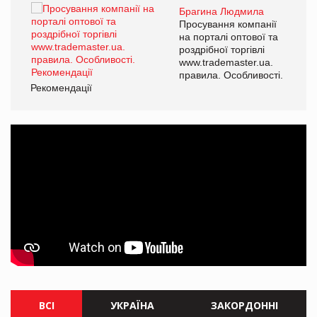
Брагина Людмила
ї
Просування компанії
а
на порталі оптової та
роздрібної торгівлі
www.trademaster.ua.
і.
правила. Особливості.
Рекомендації
Ре
ВСІ
УКРАЇНА
ЗАКОРДОННІ