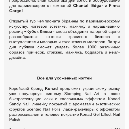
профессиональная косметика для волос и оборудование
для парикмахеров от компаний
Chantal
,
Edgar
и
Firma
Gorgol
.
Открытый тур чемпионата Украины по парикмахерскому
искусству, ногтевой эстетике, макияжу и наращиванию
ресниц
«Кубок Киева»
снова объединит на одной сцене
разнообразные оттенки красивого бизнеса с
выступлениями молодых и талантливых мастеров. За три
дня публика сможет увидеть более 1000 различных
образов причесок, стрижек, макияжа, бодиарта и нейл-
дизайна.
Все для ухоженных ногтей
Корейский бренд
Konad
предложит украинскому рынку
уже популярную систему Stamping Nail Art, а также
быстросохнущие лаки с «песочным» эффектом Konad
Sandy Nail, линейку покрытий с ароматами экзотических
фруктов Scented Nail Polis, лаки-кракелюры с эффектом
растрескивания и гелевое покрытие Konad Gel Effect Nail
Polish.