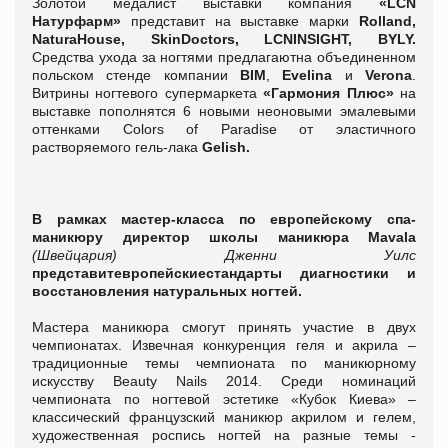
Золотой медалист выставки компания
«
LCN
Натурфарм»
представит на выставке марки
Rollan
d
,
Natura
House
,
Skin
Doctors
,
LCN
INSIGHT,
BYLY
.
Средства ухода за ногтями предлагаютна объединенном
польском стенде компании
BIM
,
Evelina
и
Verona
.
Витрины ногтевого супермаркета
«Гармония Плюс»
на
выставке пополнятся 6 новыми неоновыми эмалевыми
оттенками Colors of Paradise от эластичного
растворяемого гель-лака
Gelish.
В рамках мастер-класса по европейскому спа-
маникюру
директор школы маникюра
Mavala
(Швейцария) Дженни Уилс
представит
европейские
стандарты диагностики и
восстановления натуральных ногтей.
Мастера маникюра смогут принять участие в двух
чемпионатах. Извечная конкуренция геля и акрила –
традиционные темы чемпионата по маникюрному
искусству Beauty Nails 2014. Среди номинаций
чемпионата по ногтевой эстетике «Кубок Киева» –
классический французский маникюр акрилом и гелем,
художественная роспись ногтей на разные темы -