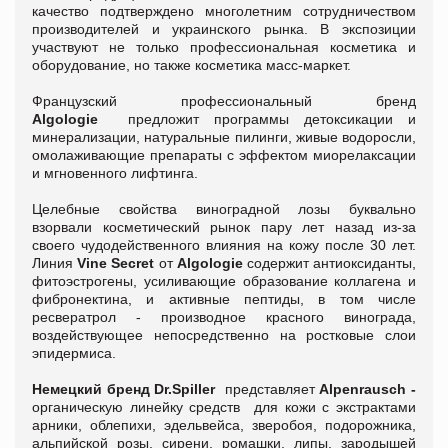
качество подтверждено многолетним сотрудничеством
производителей и украинского рынка. В экспозиции
участвуют не только профессиональная косметика и
оборудование, но также косметика масс-маркет.
Французский профессиональный бренд
Algologie
предложит программы детоксикации и
минерализации, натуральные пилинги, живые водоросли,
омолаживающие препараты с эффектом миорелаксации
и мгновенного лифтинга.
Целебные свойства виноградной лозы буквально
взорвали косметический рынок пару лет назад из-за
своего чудодейственного влияния на кожу после 30 лет.
Линия
Vine Secret
от
Algologie
содержит антиоксиданты,
фитоэстрогены, усиливающие образование коллагена и
фибронектина, и активные пептиды, в том числе
ресвератрол - производное красного винограда,
воздействующее непосредственно на ростковые слои
эпидермиса.
Немецкий бренд
Dr.Spiller
представляет
Alpenrausch
-
органическую линейку средств для кожи с экстрактами
арники, облепихи, эдельвейса, зверобоя, подорожника,
альпийской розы, сирени, ромашки, липы, зародышей