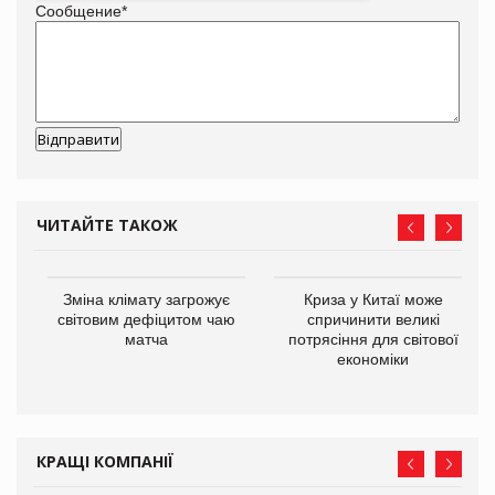
Сообщение
*
ЧИТАЙТЕ ТАКОЖ
Зміна клімату загрожує
Криза у Китаї може
ne
світовим дефіцитом чаю
спричинити великі
матча
потрясіння для світової
економіки
КРАЩІ КОМПАНІЇ