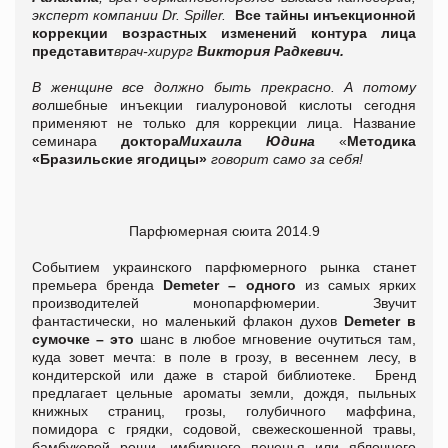
эксперт компании Dr. Spiller.
Все тайны инъекционной
коррекции возрастных изменений контура лица
представит
врач-хирург
Виктория Радкевич.
В женщине все должно быть прекрасно. А потому
в
олшебные инъекции гиалуроновой кислоты сегодня
применяют не только для коррекции лица. Название
семинара
доктора
Михаила Юдина
«
Методика
«Бразильские ягодицы»
говорит само за себя!
Парфюмерная сюита 2014.9
Событием украинского парфюмерного рынка станет
премьера бренда
Demeter
–
одного
из самых ярких
производителей монопарфюмерии. Звучит
фантастически, но маленький флакон духов
Demeter
в
сумочке
– это
шанс в любое мгновение очутиться там,
куда зовет мечта: в поле в грозу, в весеннем лесу, в
кондитерской или даже в старой библиотеке. Бренд
предлагает цельные ароматы земли, дождя, пыльных
книжных страниц, грозы, голубичного маффина,
помидора с грядки, содовой, свежескошенной травы,
бамбуковой рощи, имбирного печенья или яблочного