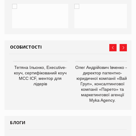
ОСОБИСТОСТІ
,
Тетяна Ільєнко, Executive-
Олег Андрійович Івченко —
ОВ
коуч, сертифікований коуч
директор патентно-
МСС ICF, ментор для
юридичної компанії «Вайз
лідерів
Груп», консалтингової
компанії «Парето» та
маркетингової агенції
Myka Agency.
БЛОГИ