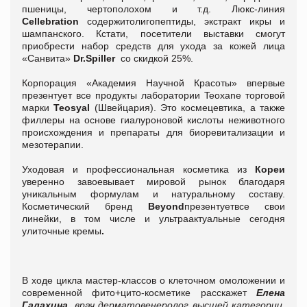
пшеницы, чертополохом и т.д. Люкс-линия
Cellebration
содержитолигопептиды, экстракт икры и
шампанского. Кстати, посетители выставки смогут
приобрести набор средств для ухода за кожей лица
«Санвита»
Dr.Spiller
со скидкой 25%.
Корпорация «Академия Научной Красоты» впервые
презентует все продукты лаборатории Teoxane торговой
марки
Teosyal
(Швейцария). Это космецевтика, а также
филлеры на основе гиалуроновой кислоты неживотного
происхождения и препараты для биоревитализации и
мезотерапии.
Уходовая и профессиональная косметика из
Кореи
уверенно завоевывает мировой рынок благодаря
уникальным формулам и натуральному составу.
Косметический бренд
Beyond
презентуетвсе свои
линейки, в том числе и ультраактуальные сегодня
улиточные кремы
.
В ходе цикла мастер-классов о клеточном омоложении и
современной фито+цито-косметике расскажет
Елена
Галахина
,
врач дерматовенеролог высшей категории,