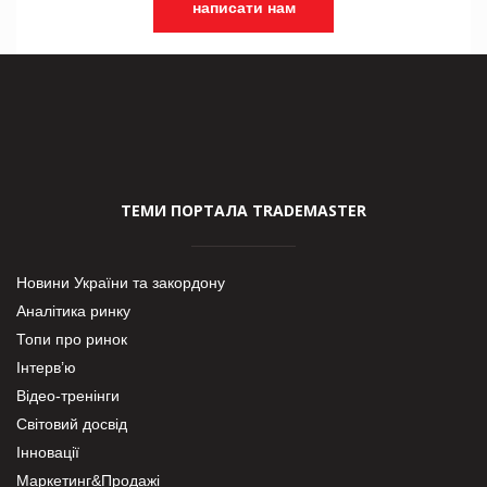
написати нам
ТЕМИ ПОРТАЛА TRADEMASTER
Новини України та закордону
Аналітика ринку
Топи про ринок
Інтерв’ю
Відео-тренінги
Світовий досвід
Інновації
Маркетинг&Продажі