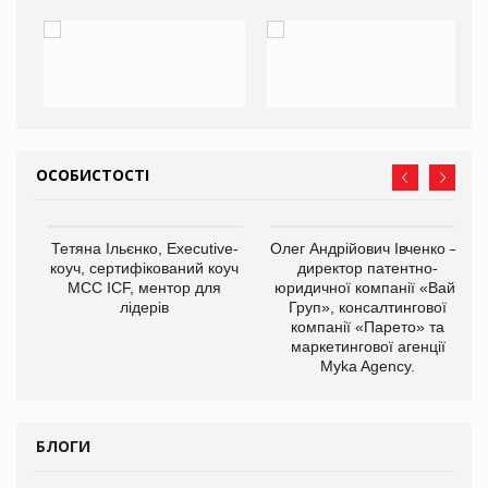
ОСОБИСТОСТІ
,
Тетяна Ільєнко, Executive-
Олег Андрійович Івченко —
ОВ
коуч, сертифікований коуч
директор патентно-
МСС ICF, ментор для
юридичної компанії «Вайз
лідерів
Груп», консалтингової
компанії «Парето» та
маркетингової агенції
Myka Agency.
БЛОГИ