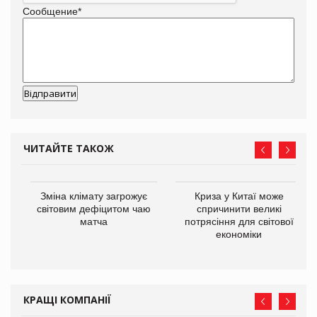
Сообщение
*
ЧИТАЙТЕ ТАКОЖ
Зміна клімату загрожує
Криза у Китаї може
ne
світовим дефіцитом чаю
спричинити великі
матча
потрясіння для світової
економіки
КРАЩІ КОМПАНІЇ