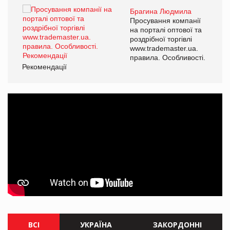
Брагина Людмила
ї
Просування компанії
а
на порталі оптової та
роздрібної торгівлі
www.trademaster.ua.
і.
правила. Особливості.
Рекомендації
Ре
ВСІ
УКРАЇНА
ЗАКОРДОННІ