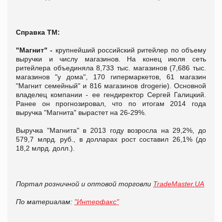
Справка ТМ:
"Магнит" -
крупнейший российский ритейлер по объему
выручки и числу магазинов. На конец июля сеть
ритейлера объединяла 8,733 тыс. магазинов (7,686 тыс.
магазинов "у дома", 170 гипермаркетов, 61 магазин
"Магнит семейный" и 816 магазинов drogerie). Основной
владелец компании - ее гендиректор Сергей Галицкий.
Ранее он прогнозировал, что по итогам 2014 года
выручка "Магнита" вырастет на 26-29%.
Выручка "Магнита" в 2013 году возросла на 29,2%, до
579,7 млрд. руб., в долларах рост составил 26,1% (до
18,2 млрд. долл.).
Портал розничной и оптовой торговли
TradeMaster.UA
По материалам:
"Интерфакс"