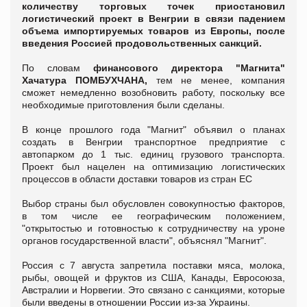
количеству торговых точек приостановил
логистический проект в Венгрии в связи падением
объема импортируемых товаров из Европы, после
введения Россией продовольственных санкций.
По словам
финансового директора "Магнита"
Хачатура ПОМБУХЧАНА,
тем не менее, компания
сможет немедленно возобновить работу, поскольку все
необходимые приготовления были сделаны.
В конце прошлого года "Магнит" объявил о планах
создать в Венгрии транспортное предприятие с
автопарком до 1 тыс. единиц грузового транспорта.
Проект был нацелен на оптимизацию логистических
процессов в области доставки товаров из стран ЕС
Выбор страны был обусловлен совокупностью факторов,
в том числе ее географическим положением,
"открытостью и готовностью к сотрудничеству на уроне
органов государственной власти", объяснял "Магнит".
Россия с 7 августа запретила поставки мяса, молока,
рыбы, овощей и фруктов из США, Канады, Евросоюза,
Австралии и Норвегии. Это связано с санкциями, которые
были введены в отношении России из-за Украины.