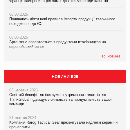
Франція заборонила рекламні дзвінки без згоди клієнтів
Франція заборонила рекламні дзвінки без згоди клієнтів
Франція заборонила рекламні дзвінки без згоди клієнтів
06.08.2026
06.08.2026
06.08.2026
Починають діяти нові правила імпорту продукції тваринного
Починають діяти нові правила імпорту продукції тваринного
Починають діяти нові правила імпорту продукції тваринного
походження до ЄС
походження до ЄС
походження до ЄС
06.08.2026
06.08.2026
06.08.2026
Аргентина повертається з продуктами птахівництва на
Аргентина повертається з продуктами птахівництва на
Аргентина повертається з продуктами птахівництва на
європейський ринок
європейський ринок
європейський ринок
всі новини
НОВИНИ B2B
03 березня 2026
Освітній бенефіт як інструмент утримання талантів: як
ThinkGlobal підвищує лояльність та продуктивність вашої
команди
31 жовтня 2024
Компанія Rarog Tactical Gear презентувала надлегкі керамічні
бронеплити