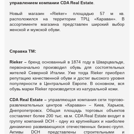
управлением компании CDA Real Estate
.
Новый магазин «Rieker» площадью 57 м кв.
расположился на территории ТРЦ «Караван». В
ассортименте магазина представлен широкий выбор
женской и мужской обуви.
Справка ТМ:
Rieker –
бренд основанный в 1874 году в Шварцвальде,
первоначально производил обувь для состоятельных
жителей Северной Италии. Уже тогда Rieker приобрел
репутацию качественной обуви и достиг высокого уровня
популярности в Центральной Европе. В основном, вся
обувь марки Rieker производится из натуральной кожи.
CDA Real Estate –
управляющая компания сети торгово-
развлекательных центров «Караван» – Киев, Харьков,
Днепропетровск. Общая площадь торговых объектов
составляет более 200 тыс. кв.м. CDA Real Estate входит в
группу компаний DCH - одну из крупнейших и наиболее
динамично развивающихся отечественных бизнес-групп.
Активы DCH представлены строительными и