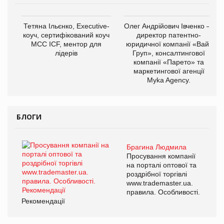
Тетяна Ільєнко, Executive-
Олег Андрійович Івченко —
коуч, сертифікований коуч
директор патентно-
МСС ICF, ментор для
юридичної компанії «Вайз
лідерів
Груп», консалтингової
компанії «Парето» та
маркетингової агенції
Myka Agency.
БЛОГИ
Брагина Людмила
Просування компанії
на порталі оптової та
роздрібної торгівлі
www.trademaster.ua.
правила. Особливості.
Рекомендації