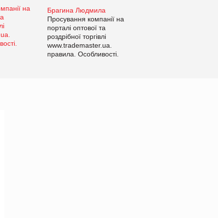
Брагина Людмила
Просування компанії на
порталі оптової та
роздрібної торгівлі
www.trademaster.ua.
правила. Особливості.
Рекомендації