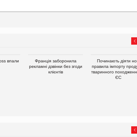
oss впали
Франція заборонила
Починають діяти но
рекламні дзвінки без згоди
правила імпорту проду
клієнтів
тваринного походженн
ЄС