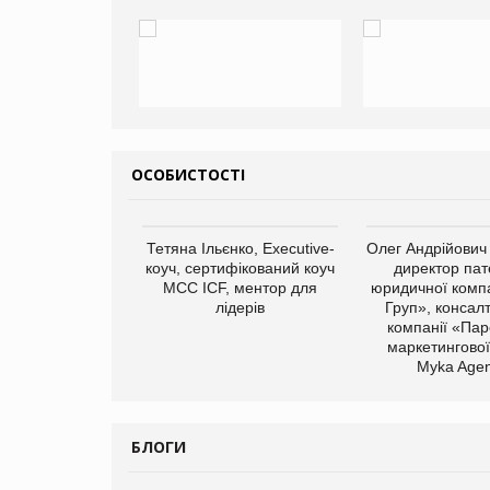
ОСОБИСТОСТІ
арас Ігорович,
Тетяна Ільєнко, Executive-
Олег Андрійович
иробництва ТОВ
коуч, сертифікований коуч
директор пат
Герчак"
МСС ICF, ментор для
юридичної компа
лідерів
Груп», консал
компанії «Пар
маркетингової
Myka Agen
БЛОГИ