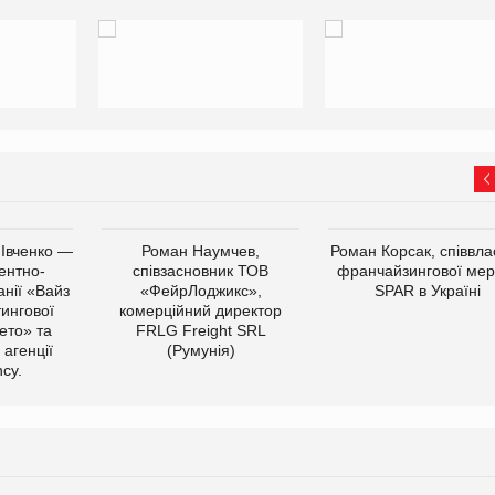
 Івченко —
Роман Наумчев,
Роман Корсак, співвла
ентно-
співзасновник ТОВ
франчайзингової мер
нії «Вайз
«ФейрЛоджикс»,
SPAR в Україні
тингової
комерційний директор
ето» та
FRLG Freight SRL
 агенції
(Румунія)
cy.