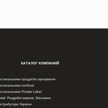
КАТАЛОГ КОМПАНИЙ
остачальники продуктів харчування
остачальники nonfood
стачальники Private Label
tail. Роздрібні мережі, Магазини
истрибутори України