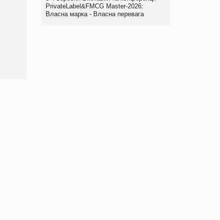
PrivateLabel&FMCG Master-2026:
Брагина Людмила
Власна марка - Власна перевага
Просування компанії на
порталі оптової та
роздрібної торгівлі
www.trademaster.ua.
правила. Особливості.