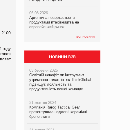
06.08.2026
06.08.2026
06.08.2026
Аргентина повертається з
Аргентина повертається з
Аргентина повертається з
продуктами птахівництва на
продуктами птахівництва на
продуктами птахівництва на
європейський ринок
європейський ринок
європейський ринок
 2100
всі новини
 году
говая
НОВИНИ B2B
вляет
03 березня 2026
Освітній бенефіт як інструмент
утримання талантів: як ThinkGlobal
підвищує лояльність та
продуктивність вашої команди
31 жовтня 2024
Компанія Rarog Tactical Gear
презентувала надлегкі керамічні
бронеплити