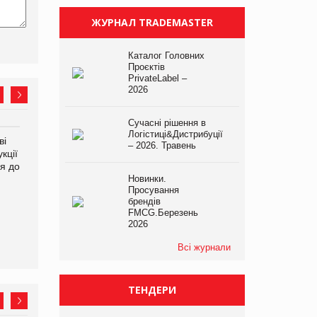
ЖУРНАЛ TRADEMASTER
Каталог Головних
Проєктів
PrivateLabel –
2026
Сучасні рішення в
Логістиці&Дистрибуції
ві
ФАО прогнозує зростання
– 2026. Травень
кції
світових цін на
я до
продовольство
Новинки.
Просування
брендів
FMCG.Березень
Аргентина повертається з
2026
продуктами птахівництва
на європейський ринок
Всі журнали
ТЕНДЕРИ