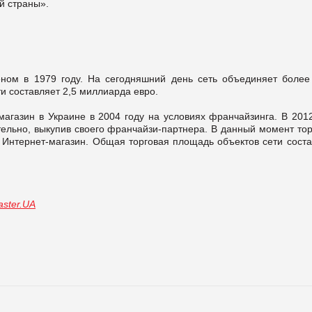
й страны».
ом в 1979 году. На сегодняшний день сеть объединяет более
ти составляет 2,5 миллиарда евро.
агазин в Украине в 2004 году на условиях франчайзинга. В 2012
ельно, выкупив своего франчайзи-партнера. В данный момент тор
и Интернет-магазин. Общая торговая площадь объектов сети соста
ster.UA