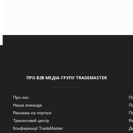
ПРО В2В МЕДІА-ГРУПУ TRADEMASTER
Про нас
П
Наша команда
П
Реклама на порталі
По
Тренінговий центр
Re
Конференції TradeMaster
Д