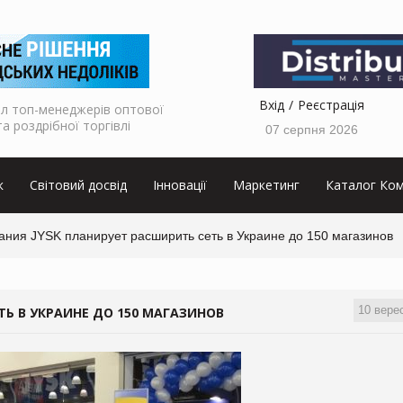
Вхід
Реєстрація
л топ-менеджерів оптової
та роздрібної торгівлі
07 серпня 2026
к
Світовий досвід
Інновації
Маркетинг
Каталог Ком
ания JYSK планирует расширить сеть в Украине до 150 магазинов
10 вере
ТЬ В УКРАИНЕ ДО 150 МАГАЗИНОВ