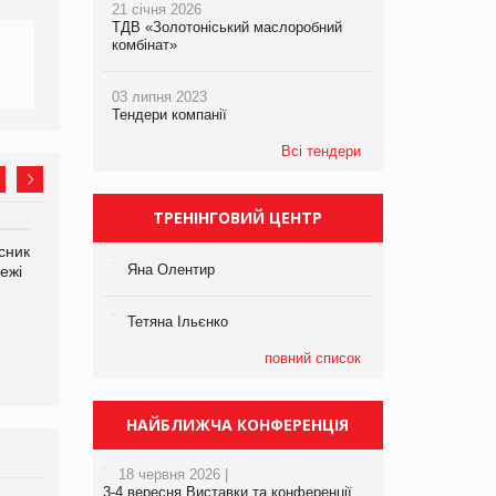
21 січня 2026
ТДВ «Золотоніський маслоробний
комбінат»
03 липня 2023
Тендери компанії
Всі тендери
ТРЕНІНГОВИЙ ЦЕНТР
сник
Олексій Логачов-Михайлов
Яна Сараніна, директор
Яна Олентир
ежі
Файно маркет Директор
компанії «УкраМарин»
департаменту з
виробництва
Тетяна Ільєнко
повний список
НАЙБЛИЖЧА КОНФЕРЕНЦІЯ
18 червня 2026 |
3-4 вересня Виставки та конференції