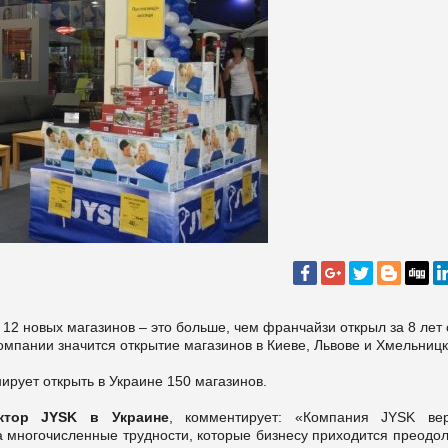
12 новых магазинов – это больше, чем франчайзи открыл за 8 лет
компании значится открытие магазинов в Киеве, Львове и Хмельниц
ирует открыть в Украине 150 магазинов.
ктор JYSK в Украине
, комментирует: «Компания JYSK ве
а многочисленные трудности, которые бизнесу приходится преодо