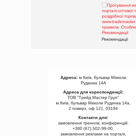
Брагина Людмила
Просування компанії на
порталі оптової та
роздрібної торгівлі
www.trademaster.ua.
правила. Особливості.
ії
Рекомендації
Адреса:
м.Київ, бульвар Миколи
Руденка 14А
Адреса для кореспонденції:
ТОВ "Tрейд Мастер Груп"
м.Київ, бульвар Миколи Руденка 14а,
2 поверх, оф 121, 03194
Контакти для:
замовлення треннгів, конференцій:
+380 (67) 502-99-00,
замовлення реклами на порталі,