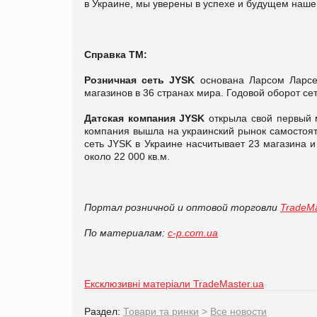
в Украине, мы уверены в успехе и будущем наше
Справка ТМ:
Розничная сеть JYSK
основана Ларсом Ларсен
магазинов в 36 странах мира. Годовой оборот се
Датская компания JYSK
открыла свой первый м
компания вышла на украинский рынок самостоят
сеть JYSK в Украине насчитывает 23 магазина 
около 22 000 кв.м.
Портал розничной и оптовой торговли
TradeMa
По материалам:
c-p.com.ua
Ексклюзивні матеріали TradeMaster.ua
Раздел:
Товари та ринки
>
Все новости