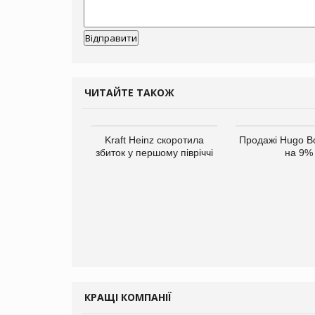
ЧИТАЙТЕ ТАКОЖ
верне клієнтам
Kraft Heinz скоротила
Продажі Hugo B
ларів за раніше
збиток у першому півріччі
на 9%
чені мита
КРАЩІ КОМПАНІЇ