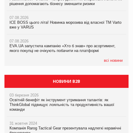
рішення допомагають бізнесу зменшити ризики
рішення допомагають бізнесу зменшити ризики
07.08.2026
07.08.2026
07.08.2026
Продажі Hugo Boss впали на 9%
ICE BOSS цього літа! Новинка морозива від власної ТМ Varto
ICE BOSS цього літа! Новинка морозива від власної ТМ Varto
вже у VARUS
вже у VARUS
07.08.2026
Франція заборонила рекламні дзвінки без згоди клієнтів
07.08.2026
07.08.2026
EVA.UA запустила кампанію «Хто б знав» про асортимент,
EVA.UA запустила кампанію «Хто б знав» про асортимент,
якого покупці не очікують побачити на платформі
якого покупці не очікують побачити на платформі
всі новини
НОВИНИ B2B
03 березня 2026
Освітній бенефіт як інструмент утримання талантів: як
ThinkGlobal підвищує лояльність та продуктивність вашої
команди
31 жовтня 2024
Компанія Rarog Tactical Gear презентувала надлегкі керамічні
бронеплити