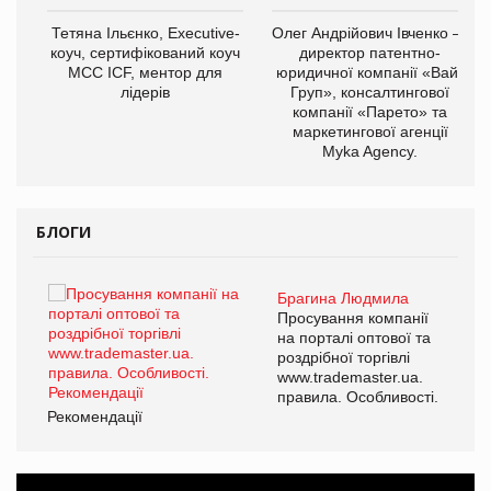
,
Тетяна Ільєнко, Executive-
Олег Андрійович Івченко —
ОВ
коуч, сертифікований коуч
директор патентно-
МСС ICF, ментор для
юридичної компанії «Вайз
лідерів
Груп», консалтингової
компанії «Парето» та
маркетингової агенції
Myka Agency.
БЛОГИ
Брагина Людмила
ї
Просування компанії
а
на порталі оптової та
роздрібної торгівлі
www.trademaster.ua.
і.
правила. Особливості.
Рекомендації
Ре