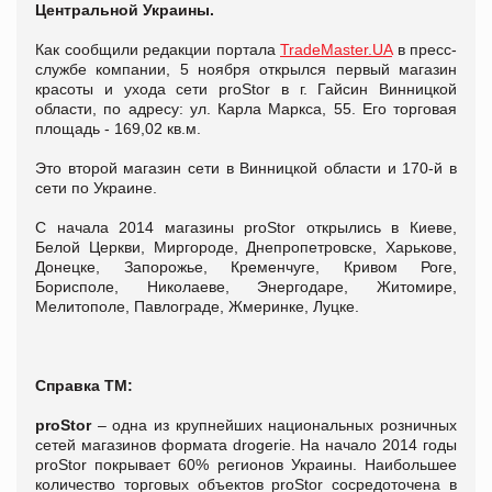
Центральной Украины.
Как сообщили редакции портала
TradeMaster.UA
в пресс-
службе компании, 5 ноября открылся первый магазин
красоты и ухода сети proStor в г. Гайсин Винницкой
области, по адресу: ул. Карла Маркса, 55. Его торговая
площадь - 169,02 кв.м.
Это второй магазин сети в Винницкой области и 170-й в
сети по Украине.
С начала 2014 магазины рroStor открылись в Киеве,
Белой Церкви, Миргороде, Днепропетровске, Харькове,
Донецке, Запорожье, Кременчуге, Кривом Роге,
Борисполе, Николаеве, Энергодаре, Житомире,
Мелитополе, Павлограде, Жмеринке, Луцке.
Справка ТМ:
proStor
– одна из крупнейших национальных розничных
сетей магазинов формата drogerie. На начало 2014 годы
proStor покрывает 60% регионов Украины. Наибольшее
количество торговых объектов proStor сосредоточена в