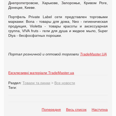
Днепропетровске, Харькове, Запорожье, Кривом Роге,
Донецке, Киеве.
Портфель Private Label сети представлен торговыми
марками: Bona - товары для дома, Neo - гигиеническая
продукция, Violetta - товары красоты и аксессуарная
группа, VIVA fruts - гели для душа и жидкое мыло, Super
Diya - бесфосфатных порошки.
Портал розничной и оптовой торговли
TradeMaster.UA
Ексклюзивні матеріали TradeMaster.ua
Раздел:
Товари та ринки
>
Все новости
Теги:
Попередня
Весь список
Наступна