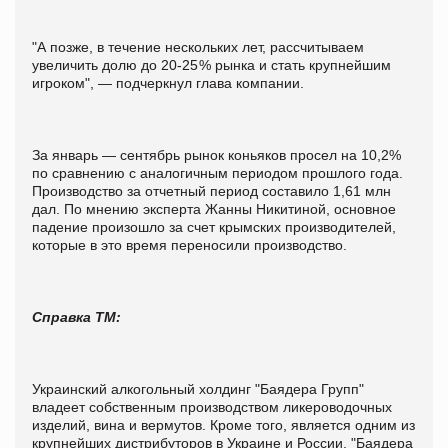
"А позже, в течение нескольких лет, рассчитываем
увеличить долю до 20-25 % рынка и стать крупнейшим
игроком", — подчеркнул глава компании.
За январь — сентябрь рынок коньяков просел на 10,2%
по сравнению с аналогичным периодом прошлого года.
Производство за отчетный период составило 1,61 млн
дал. По мнению эксперта Жанны Никитиной, основное
падение произошло за счет крымских производителей,
которые в это время переносили производство.
Справка ТМ:
Украинский алкогольный холдинг "Баядера Групп"
владеет собственным производством ликероводочных
изделий, вина и вермутов. Кроме того, является одним из
крупнейших дистрибуторов в Украине и России. "Баядера