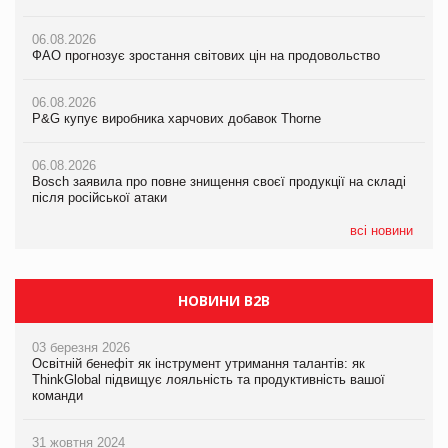
06.08.2026
06.08.2026
06.08.2026
ФАО прогнозує зростання світових цін на продовольство
ФАО прогнозує зростання світових цін на продовольство
ФАО прогнозує зростання світових цін на продовольство
06.08.2026
06.08.2026
06.08.2026
P&G купує виробника харчових добавок Thorne
P&G купує виробника харчових добавок Thorne
P&G купує виробника харчових добавок Thorne
06.08.2026
06.08.2026
06.08.2026
Bosch заявила про повне знищення своєї продукції на складі
Bosch заявила про повне знищення своєї продукції на складі
Bosch заявила про повне знищення своєї продукції на складі
після російської атаки
після російської атаки
після російської атаки
всі новини
НОВИНИ B2B
03 березня 2026
Освітній бенефіт як інструмент утримання талантів: як
ThinkGlobal підвищує лояльність та продуктивність вашої
команди
31 жовтня 2024