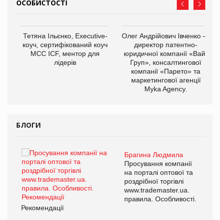
ОСОБИСТОСТІ
,
Тетяна Ільєнко, Executive-
Олег Андрійович Івченко —
ОВ
коуч, сертифікований коуч
директор патентно-
МСС ICF, ментор для
юридичної компанії «Вайз
лідерів
Груп», консалтингової
компанії «Парето» та
маркетингової агенції
Myka Agency.
БЛОГИ
Брагина Людмила
ї
Просування компанії
а
на порталі оптової та
роздрібної торгівлі
www.trademaster.ua.
і.
правила. Особливості.
Рекомендації
Ре