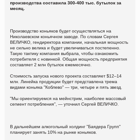
производства составила 300-400 тыс. бутылок за
месяц.
Производство коньяков будет осуществляться на
Николаевском коньячном заводе. По словам Сергея
ВЕЛИЧКО, гендиректора компании, начальная мощность
не сильно велика и будет увеличиваться постепенно.
Такую тактику компания выбрала, чтобы ознакомить
потребителя с новинкой. Общая мощность предприятия
составляет 2 млн бутылок ежемесячно.
Стоимость запуска нового проекта составляет $12–14
млн. Линейка продукции будет представлена трема
видами коньяка "Коблево" — три, четыре и пять звезд.
"Мы ориентируемся на мейнстрим, наиболее массовый
сегмент потребления", — уточнил Сергей ВЕЛИЧКО.
В дальнейшем алкогольный холдинг "Баядера Групп"
планирует занять 10% на рынке коньяков.