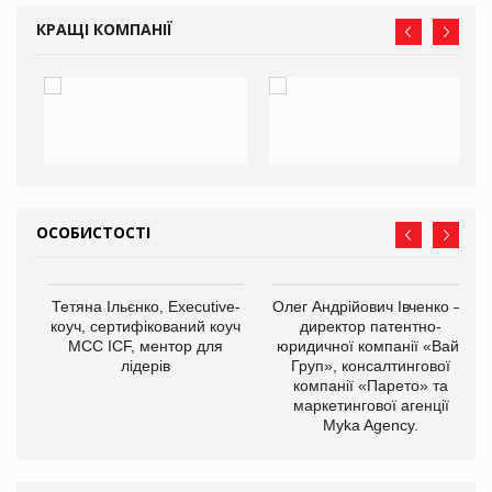
КРАЩІ КОМПАНІЇ
ОСОБИСТОСТІ
,
Тетяна Ільєнко, Executive-
Олег Андрійович Івченко —
ОВ
коуч, сертифікований коуч
директор патентно-
МСС ICF, ментор для
юридичної компанії «Вайз
лідерів
Груп», консалтингової
компанії «Парето» та
маркетингової агенції
Myka Agency.