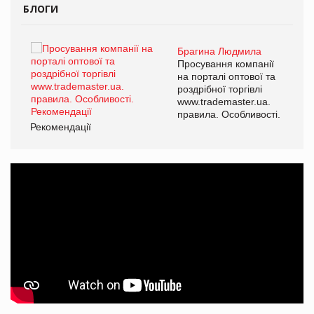
БЛОГИ
Брагина Людмила
ї
Просування компанії
а
на порталі оптової та
роздрібної торгівлі
www.trademaster.ua.
і.
правила. Особливості.
Рекомендації
Ре