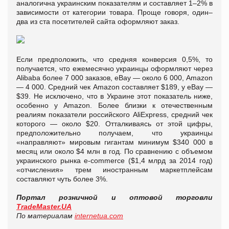
аналогична украинским показателям и составляет 1–2% в
зависимости от категории товара. Проще говоря, один–
два из ста посетителей сайта оформляют заказ.
Если предположить, что средняя конверсия 0,5%, то
получается, что ежемесячно украинцы оформляют через
Alibaba более 7 000 заказов, eBay — около 6 000, Аmazon
— 4 000. Средний чек Amazon составляет $189, у eBay —
$39. Не исключено, что в Украине этот показатель ниже,
особенно у Amazon. Более близки к отечественным
реалиям показатели российского AliExpress, средний чек
которого — около $20. Отталкиваясь от этой цифры,
предположительно получаем, что украинцы
«направляют» мировым гигантам минимум $340 000 в
месяц или около $4 млн в год. По сравнению с объемом
украинского рынка e‑commerce ($1,4 млрд за 2014 год)
«отчисления» трем иностранным маркетплейсам
составляют чуть более 3%.
Портал розничной и оптовой торговли
TradeMaster.UA
По материалам
internetua.com