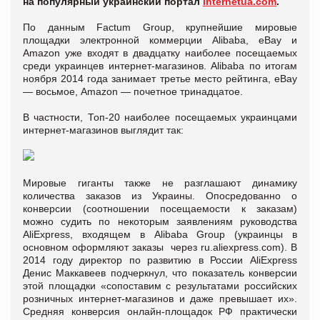
на популярный украинский портал
internetua.com
.
По данным Factum Group, крупнейшие мировые
площадки электронной коммерции Alibaba, eBay и
Аmazon уже входят в двадцатку наиболее посещаемых
среди украинцев интернет-магазинов. Alibaba по итогам
ноября 2014 года занимает третье место рейтинга, eBay
— восьмое, Аmazon — почетное тринадцатое.
В частности, Топ-20 наиболее посещаемых украинцами
интернет-магазинов выглядит так:
Мировые гиганты также не разглашают динамику
количества заказов из Украины. Опосредованно о
конверсии (соотношении посещаемости к заказам)
можно судить по некоторым заявлениям руководства
AliExpress, входящем в Alibaba Group (украинцы в
основном оформляют заказы через ru.aliexpress.com). В
2014 году директор по развитию в России AliExpress
Денис Маккавеев подчеркнул, что показатель конверсии
этой площадки «сопоставим с результатами российских
розничных интернет-магазинов и даже превышает их».
Средняя конверсия онлайн-площадок РФ практически