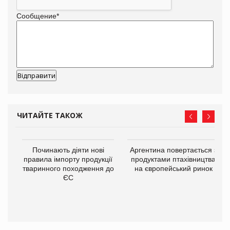
Сообщение
*
ЧИТАЙТЕ ТАКОЖ
в
Починають діяти нові
Аргентина повертається з
правила імпорту продукції
продуктами птахівництва
тваринного походження до
на європейський ринок
О:
ЄС